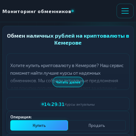
Мониторинг обменников
Обмен наличных рублей на криптовалюты в
НАПРАВЛЕНИЕ
×
ОБМЕНА
Кемерове
★ ИЗБРАННОЕ
ВСЕ РАЗДЕЛЫ
Хотите купить криптовалюту в Кемерове? Наш сервис
поможет найти лучшие курсы от надежных
О
П
Т
О
обменников. Мы собрали актуальные предложения
Читать далее
Д
Л
для покупки популярных криптовалют за наличные
А
У
рубли.
Ё
Ч
Т
А
14:29:31
Курсы актуальны
В таблице ниже представлены топ-курсы для покупки
Е
Е
различных криптовалют в Кемерове. Обращайте
Т
Операция:
Е
внимание на рейтинг обменника и отзывы
Купить
Продать
пользователей - это поможет сделать правильный