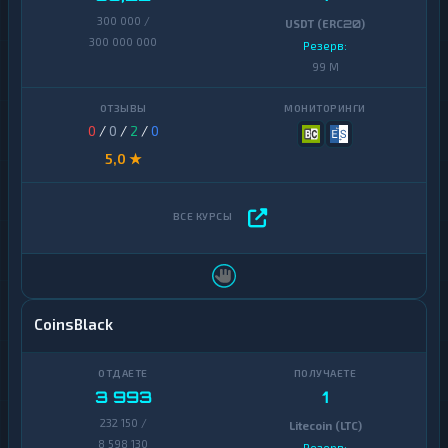
300 000 /
USDT (ERC20)
300 000 000
Резерв:
99 M
0
/
0
/
2
/
0
5,0 ★
CoinsBlack
3 993
1
232 150 /
Litecoin (LTC)
8 598 130
Резерв: