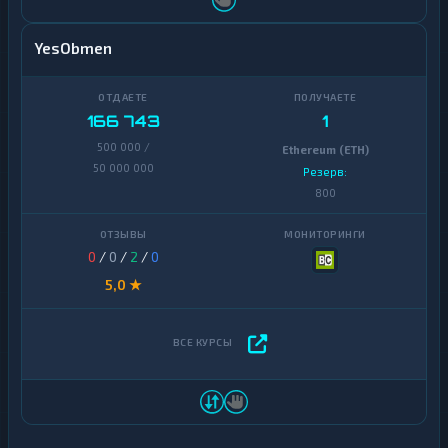
YesObmen
166 743
1
500 000 /
Ethereum (ETH)
50 000 000
Резерв:
800
0
/
0
/
2
/
0
5,0 ★