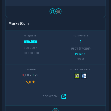
MarketCoin
86,22
1
300 000 /
USDT (TRC20)
300 000 000
Резерв:
99 M
0
/
0
/
2
/
0
5,0 ★