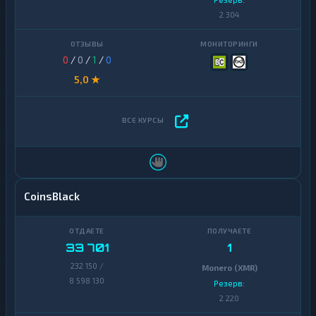
2 304
0
/
0
/
1
/
0
5,0 ★
CoinsBlack
33 701
1
232 150 /
Monero (XMR)
8 598 130
Резерв:
2 220