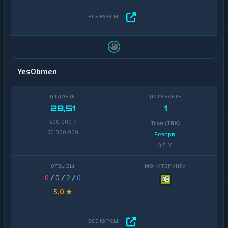
YesObmen
28,51
1
500 000 /
Tron (TRX)
50 000 000
Резерв:
4,5 M
0
/
0
/
2
/
0
5,0 ★