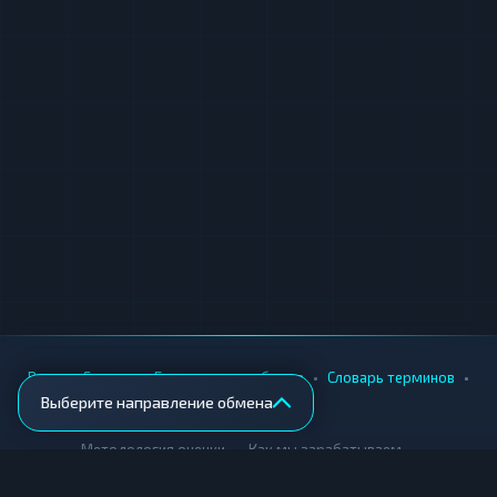
•
•
•
•
Вики
Города
Безопасность обмена
Словарь терминов
Выберите направление обмена
AML-проверка
•
•
Методология оценки
Как мы зарабатываем
Для обменников