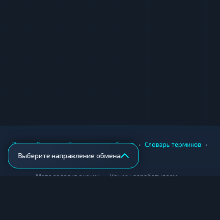
•
•
•
•
Вики
Города
Безопасность обмена
Словарь терминов
Выберите направление обмена
AML-проверка
•
•
Методология оценки
Как мы зарабатываем
Для обменников
Купить крипту