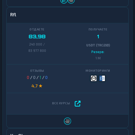
Rfl
83,98
1
240 000 /
USDT (TRC20)
83 977 800
Резерв:
1 M
0
/
0
/
1
/
0
4,7 ★