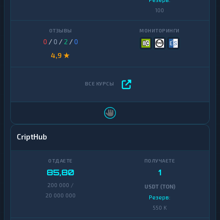
100
0
/
0
/
2
/
0
4,9 ★
CriptHub
85,80
1
200 000 /
USDT (TON)
20 000 000
Резерв:
550 K