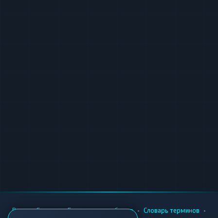
•
•
•
•
Вики
Города
Безопасность обмена
Словарь терминов