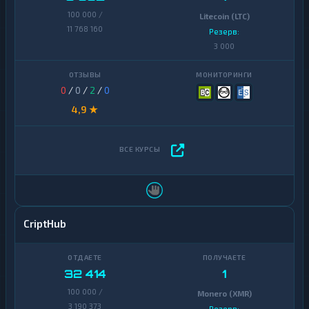
100 000 /
Litecoin (LTC)
11 768 160
Резерв:
3 000
0
/
0
/
2
/
0
4,9 ★
CriptHub
32 414
1
100 000 /
Monero (XMR)
3 190 373
Резерв: