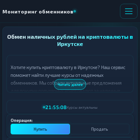
Мониторинг обменников
Обмен наличных рублей на криптовалюты в
НАПРАВЛЕНИЕ
×
ОБМЕНА
Иркутске
★ ИЗБРАННОЕ
ВСЕ РАЗДЕЛЫ
Хотите купить криптовалюту в Иркутске? Наш сервис
поможет найти лучшие курсы от надежных
О
П
Т
О
обменников. Мы собрали актуальные предложения
Читать далее
Д
Л
для покупки популярных криптовалют за наличные
А
У
рубли.
Ё
Ч
Т
А
21:55:08
Курсы актуальны
В таблице ниже представлены топ-курсы для покупки
Е
Е
различных криптовалют в Иркутске. Обращайте
Т
Операция:
Е
внимание на рейтинг обменника и отзывы
Купить
Продать
пользователей - это поможет сделать правильный