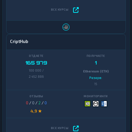
CriptHub
165 979
1
100 000 /
Ethereum (ETH)
2 452 886
Резерв:
15
0
/
0
/
2
/
0
4,9 ★