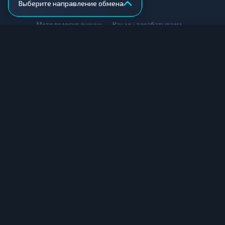
Выберите направление обмена
AML-проверка
•
•
Методология оценки
Как мы зарабатываем
Для обменников
Купить крипту
Продать крипту
Купить за рубли
Продать за рубли
© Мониторинг обменников — 2026
|
|
|
Условия использования
Конфиденциальность
Cookies
Карта сайта