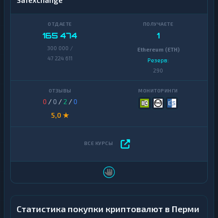
Safexchange
165 474
1
300 000 /
Ethereum (ETH)
47 224 611
Резерв:
290
0
/
0
/
2
/
0
5,0 ★
Статистика покупки криптовалют в Перми