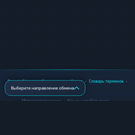
•
•
•
•
Вики
Города
Безопасность обмена
Словарь терминов
Выберите направление обмена
AML-проверка
•
•
Методология оценки
Как мы зарабатываем
Для обменников
Купить крипту