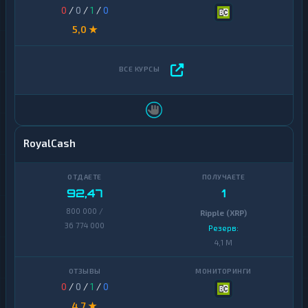
0
/
0
/
1
/
0
5,0 ★
RoyalCash
92,47
1
800 000 /
Ripple (XRP)
36 774 000
Резерв:
4,1 M
0
/
0
/
1
/
0
4,7 ★