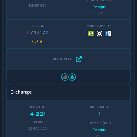
USDT (ERC20)
141 051 996
Резерв:
1,7 M
0
/
0
/
1
/
0
4,7 ★
E-change
4 031
1
1 000 000 /
Litecoin (LTC)
35 000 000
Резерв:
25 K