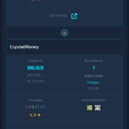
CrystalMoney
86,63
1
800 000 /
USDT (TON)
36 774 000
Резерв:
61,8 M
0
/
0
/
1
/
0
4,9 ★