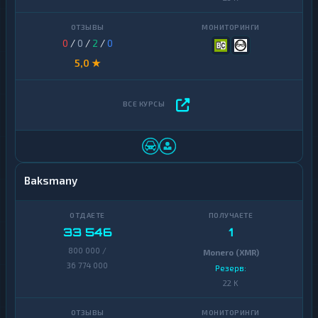
0
/
0
/
2
/
0
5,0 ★
Baksmany
33 546
1
800 000 /
Monero (XMR)
36 774 000
Резерв:
22 K