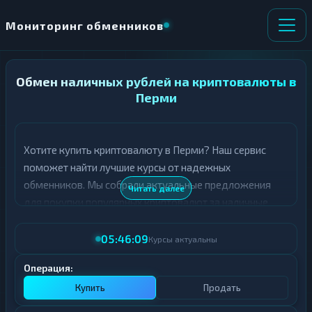
Мониторинг обменников
Обмен наличных рублей на криптовалюты в
НАПРАВЛЕНИЕ
×
ОБМЕНА
Перми
★ ИЗБРАННОЕ
ВСЕ РАЗДЕЛЫ
Хотите купить криптовалюту в Перми? Наш сервис
поможет найти лучшие курсы от надежных
О
П
Т
О
обменников. Мы собрали актуальные предложения
Читать далее
Д
Л
для покупки популярных криптовалют за наличные
А
У
рубли.
Ё
Ч
Т
А
05:46:09
Курсы актуальны
В таблице ниже представлены топ-курсы для покупки
Е
Е
различных криптовалют в Перми. Обращайте внимание
Т
Операция:
Е
на рейтинг обменника и отзывы пользователей - это
Купить
Продать
поможет сделать правильный выбор.