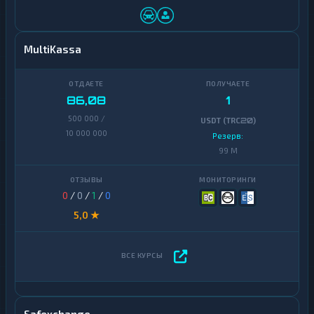
MultiKassa
86,08
1
500 000 /
USDT (TRC20)
10 000 000
Резерв:
99 M
0
/
0
/
1
/
0
5,0 ★