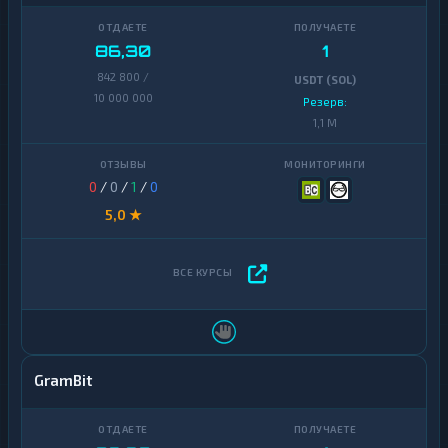
86,30
1
842 800 /
USDT (SOL)
10 000 000
Резерв:
1,1 M
0
/
0
/
1
/
0
5,0 ★
GramBit