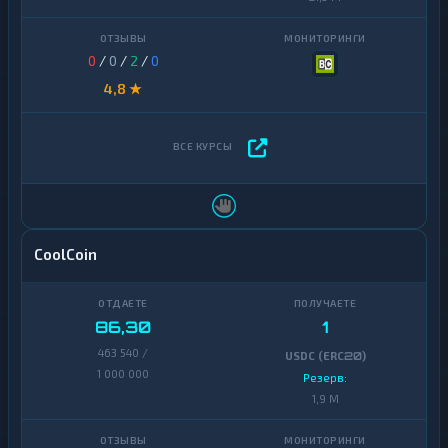
0
/
0
/
2
/
0
4,8 ★
CoolCoin
86,30
1
463 540 /
USDC (ERC20)
1 000 000
Резерв:
1,9 M