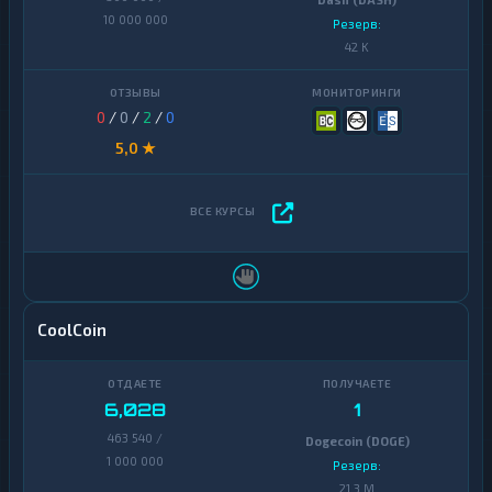
Dash (DASH)
10 000 000
Резерв:
42 K
0
/
0
/
2
/
0
5,0 ★
CoolCoin
6,028
1
463 540 /
Dogecoin (DOGE)
1 000 000
Резерв:
21,3 M