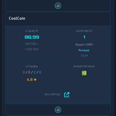
CoolCoin
88,99
1
463 540 /
Ripple (XRP)
1 000 000
Резерв:
1,6 M
0
/
0
/
2
/
0
4,8 ★