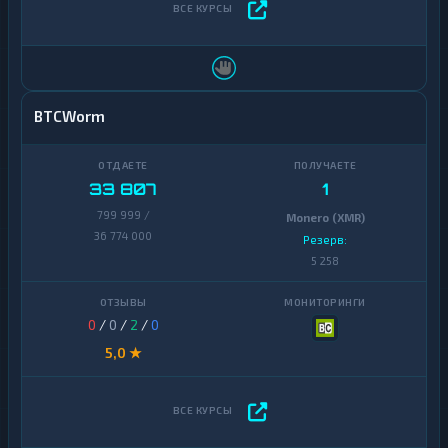
BTCWorm
33 807
1
799 999 /
Monero (XMR)
36 774 000
Резерв:
5 258
0
/
0
/
2
/
0
5,0 ★