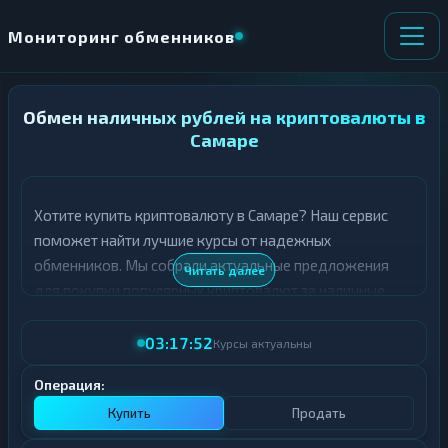
Мониторинг обменников
Обмен наличных рублей на криптовалюты в
НАПРАВЛЕНИЕ
×
ОБМЕНА
Самаре
★ ИЗБРАННОЕ
ВСЕ РАЗДЕЛЫ
Хотите купить криптовалюту в Самаре? Наш сервис
поможет найти лучшие курсы от надежных
О
П
Т
О
обменников. Мы собрали актуальные предложения
Читать далее
Д
Л
для покупки популярных криптовалют за наличные
А
У
рубли.
Ё
Ч
Т
А
03:17:52
Курсы актуальны
В таблице ниже представлены топ-курсы для покупки
Е
Е
различных криптовалют в Самаре. Обращайте
Т
Операция:
Е
внимание на рейтинг обменника и отзывы
Купить
Продать
пользователей - это поможет сделать правильный