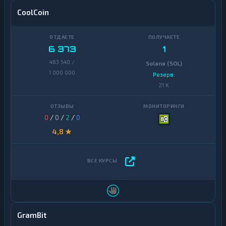
CoolCoin
6 373
1
463 540 /
Solana (SOL)
1 000 000
Резерв:
21 K
0
/
0
/
2
/
0
4,8 ★
GramBit