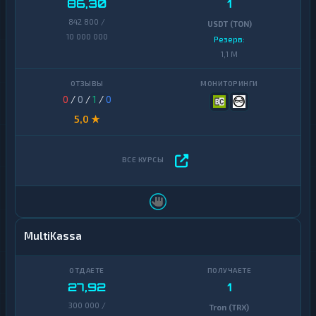
86,30
1
842 800 /
USDT (TON)
10 000 000
Резерв:
1,1 M
0
/
0
/
1
/
0
5,0 ★
MultiKassa
27,92
1
300 000 /
Tron (TRX)