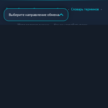
•
•
•
•
Вики
Города
Безопасность обмена
Словарь терминов
Выберите направление обмена
AML-проверка
•
•
Методология оценки
Как мы зарабатываем
Для обменников
Купить крипту
Продать крипту
Купить за рубли
Продать за рубли
© Мониторинг обменников — 2026
|
|
|
Условия использования
Конфиденциальность
Cookies