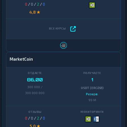
0
/
0
/
2
/
0
4,8 ★
MarketCoin
86,00
1
300 000 /
USDT (ERC20)
300 000 000
Резерв:
99 M
0
/
0
/
2
/
0
5,0 ★