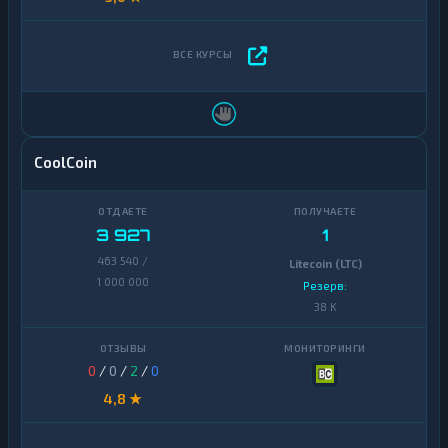
CoolCoin
3 927
1
463 540 /
Litecoin (LTC)
1 000 000
Резерв:
38 K
0
/
0
/
2
/
0
4,8 ★