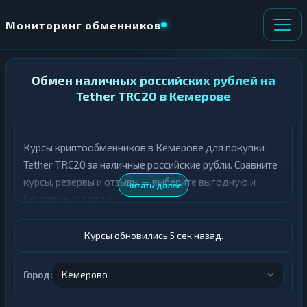
Мониторинг обменников
НАПРАВЛЕНИЕ
Обмен наличных российских рублей на
×
ОБМЕНА
Tether TRC20 в Кемерове
★ ИЗБРАННОЕ
ВСЕ РАЗДЕЛЫ
Курсы криптообменников в Кемерове для покупки
Tether TRC20 за наличные российские рубли. Сравните
О
П
Т
О
курсы, резервы и отзывы — выберите выгодную и
Читать далее
Д
Л
безопасную сделку.
А
У
Ё
Ч
Т
А
Курсы обновились 6 сек назад.
Е
Е
Т
Российский рубль
Е
Город:
Кемерово
USDT TRC20