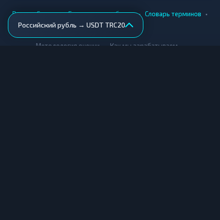
•
•
•
•
Вики
Города
Безопасность обмена
Словарь терминов
Российский рубль → USDT TRC20
AML-проверка
•
•
Методология оценки
Как мы зарабатываем
Для обменников
Купить крипту
Продать крипту
Купить за рубли
Продать за рубли
© Мониторинг обменников — 2026
|
|
|
Условия использования
Конфиденциальность
Cookies
Карта сайта