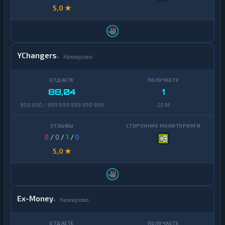
5,0 ★
YChangers
Кемерово
88,04
1
800 000 / 999 999 999 999 999
20 M
0
/
0
/
1
/
0
5,0 ★
Ex-Money
Кемерово