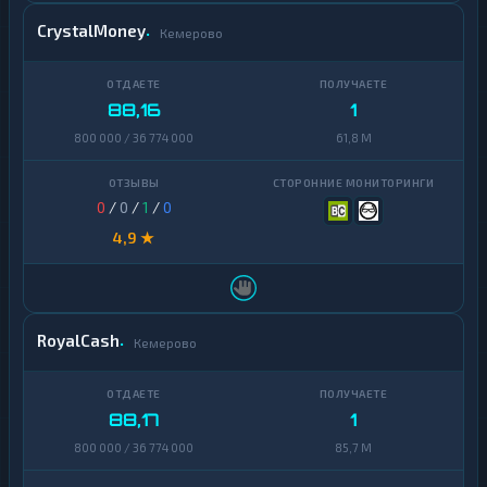
CrystalMoney
Кемерово
88,16
1
800 000 / 36 774 000
61,8 M
0
/
0
/
1
/
0
4,9 ★
RoyalCash
Кемерово
88,17
1
800 000 / 36 774 000
85,7 M