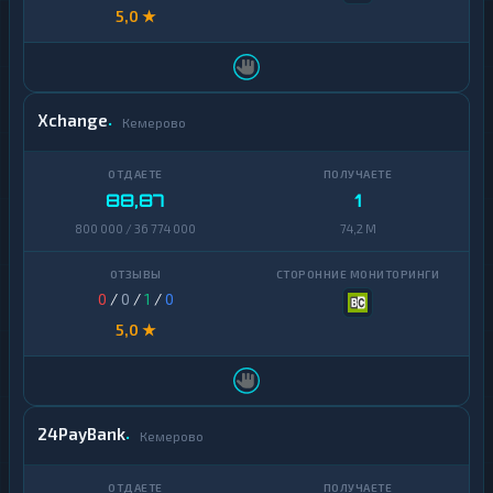
5,0 ★
Xchange
Кемерово
88,87
1
800 000 / 36 774 000
74,2 M
0
/
0
/
1
/
0
5,0 ★
24PayBank
Кемерово