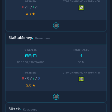
0
/
0
/
1
/
0
4,7 ★
BlaBlaMoney
Кемерово
88,17
1
800 000 / 36 774 000
50 M
0
/
0
/
2
/
0
5,0 ★
60sek
Кемерово