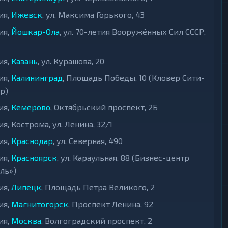
ия,
Ижевск
, ул. Максима Горького, 43
ия,
Йошкар-Ола
, ул. 70-летия Вооружённых Сил СССР,
ия,
Казань
, ул. Курашова, 20
ия,
Калининград
, Площадь Победы, 10 (Кловер Сити-
р)
ия,
Кемерово
, Октябрьский проспект, 2Б
ия, Кострома, ул. Ленина, 32/1
ия,
Краснодар
, ул. Северная, 490
ия,
Красноярск
, ул. Караульная, 88 (Бизнес-центр
ль»)
ия,
Липецк
, Площадь Петра Великого, 2
ия,
Магнитогорск
, Проспект Ленина, 92
ия,
Москва
, Волгоградский проспект, 2