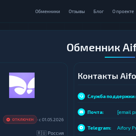
Обменники
Отзывы
Блог
О проекте
Обменник Aif
Контакты Aifo
Служба поддержки:
Почта:
[email p
· с
01.05.2026
ОТКЛЮЧЕН
Telegram:
Aifory P
🇷🇺 Россия