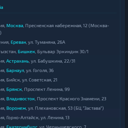
ia
ия,
Москва
, Пресненская набережная, 12 (Москва-
)
ния,
Ереван
, ул. Туманяна, 26А
ызстан,
Бишкек
, Бульвар Эркиндик 30/1
ия,
Астрахань
, ул. Бабушкина, 22/31
ия,
Барнаул
, ул. Гоголя, 36
я, Бийск, ул. Советская, 21
ия,
Брянск
, Проспект Ленина, 99
ия,
Владивосток
, Проспект Красного Знамени, 23
ия,
Воронеж
, ул. Плехановская, 53 (БЦ "Застава")
я, Горно-Алтайск, ул. Ленина, 13
ия,
Екатеринбург
, ул. Чернышевского, 7