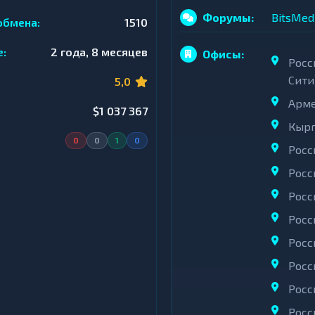
Форумы:
BitsMed
обмена:
1510
е:
2 года, 8 месяцев
Офисы:
Росс
Сити
5,0
Арме
$1 037 367
Кырг
0
0
1
0
Росс
Росс
Росси
Росс
Росс
Росс
Росси
Росс