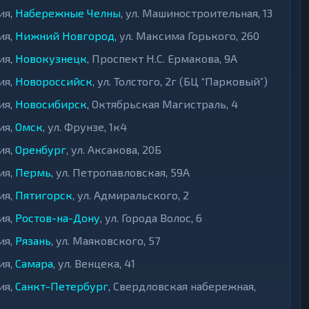
ия,
Набережные Челны
, ул. Машиностроительная, 13
ия,
Нижний Новгород
, ул. Максима Горького, 260
ия,
Новокузнецк
, Проспект Н.С. Ермакова, 9А
ия,
Новороссийск
, ул. Толстого, 2г (БЦ “Парковый”)
ия,
Новосибирск
, Октябрьская Магистраль, 4
ия,
Омск
, ул. Фрунзе, 1к4
ия,
Оренбург
, ул. Аксакова, 20Б
ия,
Пермь
, ул. Петропавловская, 59А
ия,
Пятигорск
, ул. Адмиральского, 2
ия,
Ростов-на-Дону
, ул. Города Волос, 6
ия,
Рязань
, ул. Маяковского, 57
ия,
Самара
, ул. Венцека, 41
ия,
Санкт-Петербург
, Свердловская набережная,