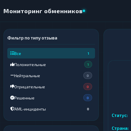
Мониторинг обменников
Фильтр по типу отзыва
×
НАПРАВЛЕНИЕ ОБМЕНА
Все
1
★ ИЗБРАННОЕ
ВСЕ РАЗДЕЛЫ
Положительные
1
ОТДАЁТЕ
ПОЛУЧАЕТЕ
Нейтральные
0
Отрицательные
0
Решенные
0
ВСЕ РАЗДЕЛЫ
ВСЕ РАЗДЕЛЫ
AML-инциденты
0
Криптовалюты
Криптовалюты
69
69
▶
▶
Статус:
Интернет-банкинг
Интернет-банкинг
42
42
▶
▶
Страна: