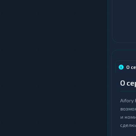
О се
О се
Aifory
возмож
и коми
сделки