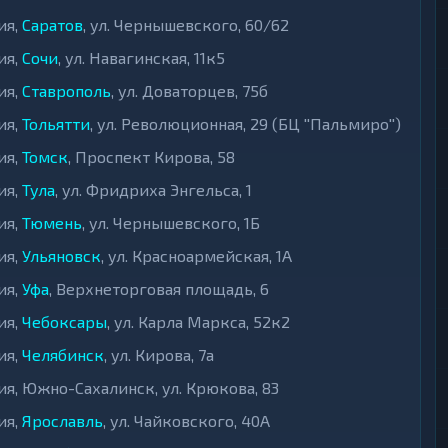
ия,
Саратов
, ул. Чернышевского, 60/62
ия,
Сочи
, ул. Навагинская, 11к5
ия,
Ставрополь
, ул. Доваторцев, 75б
ия,
Тольятти
, ул. Революционная, 29 (БЦ ''Пальмиро'')
ия,
Томск
, Проспект Кирова, 58
ия,
Тула
, ул. Фридриха Энгельса, 1
ия,
Тюмень
, ул. Чернышевского, 1Б
ия,
Ульяновск
, ул. Красноармейская, 1А
ия,
Уфа
, Верхнеторговая площадь, 6
ия,
Чебоксары
, ул. Карла Маркса, 52к2
ия,
Челябинск
, ул. Кирова, 7а
ия, Южно-Сахалинск, ул. Крюкова, 83
ия,
Ярославль
, ул. Чайковского, 40А