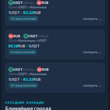
USDT
RUB
→
(BEP20)
Обмен
USDT
на
Наличные
1
USDT
=
83,32
RUB
смотреть →
18 предложений
RUB
USDT
→
(TRC20)
Обмен
Наличные
на
USDT
85,18
RUB
=
1
USDT
смотреть →
8 предложений
USDT
RUB
→
(TRC20)
Обмен
USDT
на
Наличные
1
USDT
=
83,32
RUB
смотреть →
16 предложений
СОСЕДНИЕ ЛОКАЦИИ
Ближайшие города