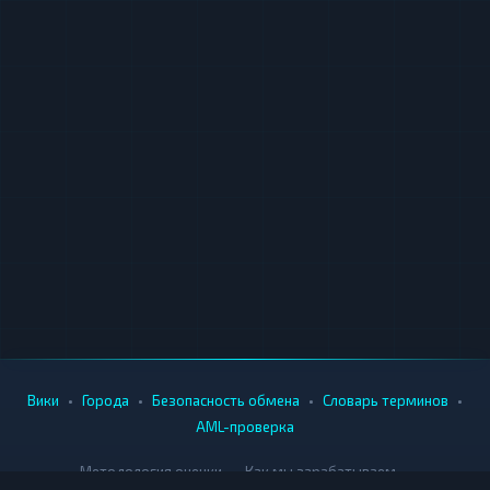
•
•
•
•
Вики
Города
Безопасность обмена
Словарь терминов
AML-проверка
•
•
Методология оценки
Как мы зарабатываем