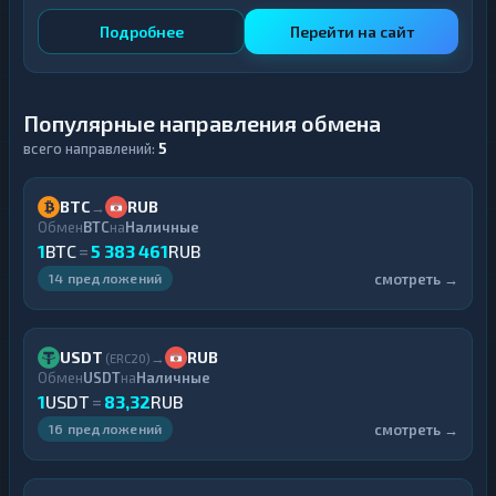
Подробнее
Перейти на сайт
Популярные направления обмена
всего направлений:
5
BTC
RUB
→
Обмен
BTC
на
Наличные
1
BTC
=
5 383 461
RUB
смотреть →
14 предложений
USDT
RUB
→
(ERC20)
Обмен
USDT
на
Наличные
1
USDT
=
83,32
RUB
смотреть →
16 предложений