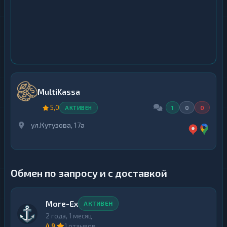
MultiKassa
5,0
1
0
0
АКТИВЕН
ул.Кутузова, 17а
Обмен по запросу и с доставкой
More-Ex
АКТИВЕН
2 года, 1 месяц
4,9
1 отзывов