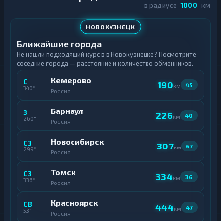
в радиусе
1000
км
НОВОКУЗНЕЦК
Ближайшие города
Не нашли подходящий курс в в Новокузнецке? Посмотрите
соседние города — расстояние и количество обменников.
Кемерово
С
190
45
км
340°
Россия
Барнаул
З
226
40
км
260°
Россия
Новосибирск
СЗ
307
67
км
299°
Россия
Томск
СЗ
334
36
км
336°
Россия
Красноярск
СВ
444
47
км
53°
Россия