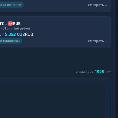
смотреть →
предложений
TC
RUB
→
ен
BTC
на
Нал рубли
C
=
5 352 022
RUB
смотреть →
предложений
в радиусе
1000
км