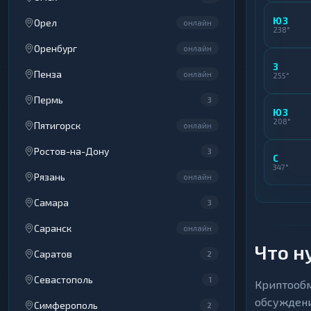
ЮЗ
Орел
онлайн
238°
Оренбург
онлайн
З
Пенза
онлайн
255°
Пермь
3
ЮЗ
208°
Пятигорск
онлайн
Ростов-на-Дону
3
С
347°
Рязань
онлайн
Самара
3
Саранск
онлайн
Что н
Саратов
2
Севастополь
1
Криптообм
обсуждени
Симферополь
2