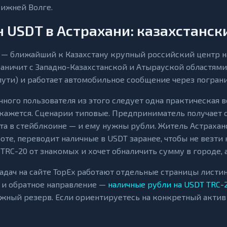
Нижней Волге.
 USDT в Астрахани: казахстанс
 — ближайший к Казахстану крупный российский центр на
раничит с Западно-Казахстанской и Атырауской областями
в пути) и работает автомобильное сообщение через погра
чного пользователя из этого следует одна практическая 
 кажется. Сценарии типовые. Предприниматель получает о
та в стейблкоине — и ему нужны рубли. Житель Астрахан
боте, переводит наличные в USDT заранее, чтобы не везт
TRC-20 от знакомых и хочет обналичить сумму в городе, а
задач на сайте TopEx работают отдельные страницы листи
и обратное направление —
наличные рубли на USDT TRC-
жный резерв. Если ориентируетесь на конкретный актив 