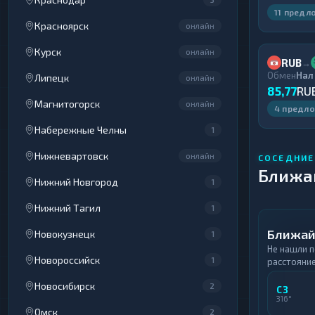
11 предл
Красноярск
онлайн
Курск
онлайн
RUB
→
Обмен
Нал
Липецк
онлайн
85,77
RU
Магнитогорск
онлайн
4 предл
Набережные Челны
1
Нижневартовск
онлайн
СОСЕДНИЕ
Ближа
Нижний Новгород
1
Нижний Тагил
1
Ближай
Новокузнецк
1
Не нашли 
Новороссийск
1
расстояние
Новосибирск
2
СЗ
316°
Омск
2