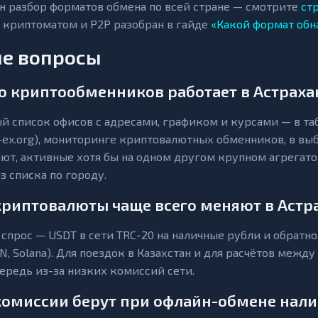
н разбор форматов обмена по всей стране — смотрите
ст
 криптоматом и P2P разобран в гайде
«Какой формат обн
е вопросы
о криптообменников работает в Астраха
й список офисов с адресами, графиком и курсами — в таб
p-ex.org), мониторинге криптовалютных обменников, в в
ют, активные хотя бы на одном другом крупном агрегато
з списка по городу.
криптовалюты чаще всего меняют в Астр
спрос — USDT в сети TRC-20 на наличные рубли и обратно. 
ON, Solana). Для поездок в Казахстан и для расчётов меж
ередь из-за низких комиссий сети.
комиссии берут при офлайн-обмене нали