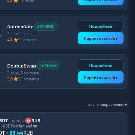
4,7
1 отзывов
GoldenGate
Подробнее
АКТИВЕН
2 года, 1 месяц
Перейти на сайт
4,7
2 отзывов
DoubleSwap
Подробнее
АКТИВЕН
3 года, 5 месяцев
Перейти на сайт
5,0
25 отзывов
всего направлений:
4
SDT
RUB
→
(TRC20)
ен
USDT
на
Нал рубли
DT
=
83,44
RUB