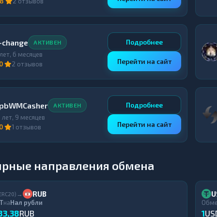
,8
2 отзывов
-change
Подробнее
АКТИВЕН
 лет, 6 месяцев
Перейти на сайт
,0
2 отзывов
pbWMCasher
Подробнее
АКТИВЕН
0 лет, 9 месяцев
Перейти на сайт
,0
1 отзывов
ярные направления обмена
RUB
U
→
ERC20)
T
на
Нал рубли
Обм
83,38
RUB
1
US