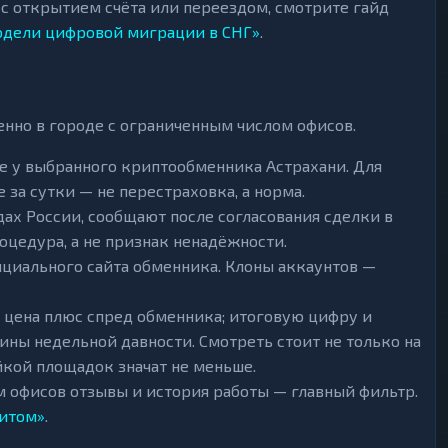
а с открытием счёта или переездом, смотрите гайд
одели цифровой миграции в СНГ»
.
е
нно в городе с ограниченным числом офисов.
е у выбранного криптообменника Астрахани. Для
за сутки — не перестраховка, а норма.
дах России, сообщают после согласования сделки в
роцедура, а не признак ненадёжности.
циального сайта обменника. Клоны аккаунтов —
 цена плюс спред обменника; итоговую цифру и
рины недельной давности. Смотреть стоит не только на
йкой площадок значат не меньше.
 офисов отзывы и история работы — главный фильтр.
зитом»
.