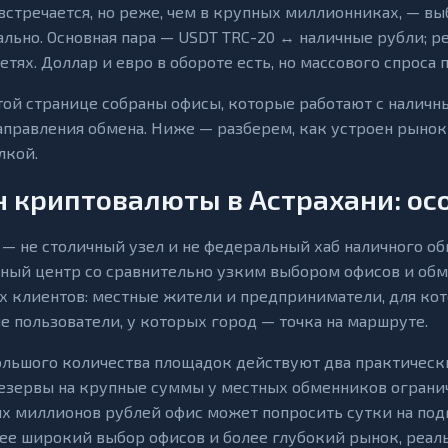
встречается, но реже, чем в крупных миллионниках, — в
льно. Основная пара — USDT TRC-20 ↔ наличные рубли; ре
етях. Доллар и евро в обороте есть, но массового спроса п
той странице собраны офисы, которые работают с наличны
аправления обмена. Ниже — разберем, как устроен рынок 
лкой.
 криптовалюты в Астрахани: ос
 — не столичный узел и не федеральный хаб наличного о
ный центр со сравнительно узким выбором офисов и обм
х клиентов: местные жители и предприниматели, для ко
е пользователи, у которых город — точка на маршруте.
ольшого количества площадок действуют два практически
резервы на крупные суммы у местных обменников огранич
х миллионов рублей офис может попросить сутки на подг
ее широкий выбор офисов и более глубокий рынок, реал