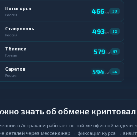
Пятигорск
466
33
км
Россия
Ставрополь
493
52
км
Россия
Тбилиси
579
57
км
Грузия
Саратов
594
46
км
Россия
ужно знать об обмене криптова
енник в Астрахани работает по той же офисной модели, чт
е деталей через мессенджер → фиксация курса → визит в