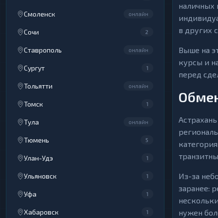
наличных 
Смоленск
онлайн
индивидуа
в других с
Сочи
2
Выше на э
Ставрополь
онлайн
курсы и н
Сургут
1
перед сде
Тольятти
онлайн
Обмен
Томск
1
Астрахань
Тула
онлайн
региональ
Тюмень
5
категория
транзитны
Улан-Удэ
1
Из-за неб
Ульяновск
1
заранее: 
Уфа
1
нескольки
Хабаровск
нужен бол
1