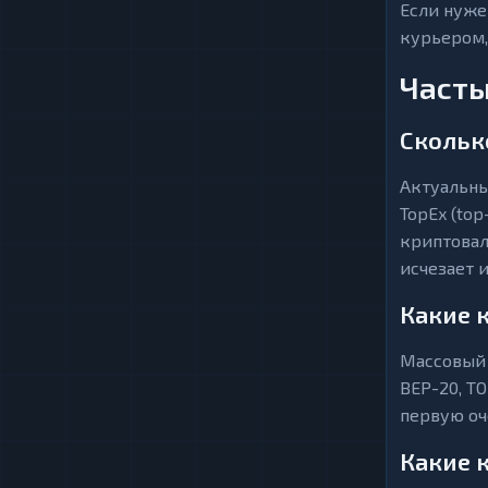
Если нуже
курьером,
Часты
Скольк
Актуальны
TopEx (to
криптовал
исчезает и
Какие 
Массовый 
BEP-20, T
первую оч
Какие 