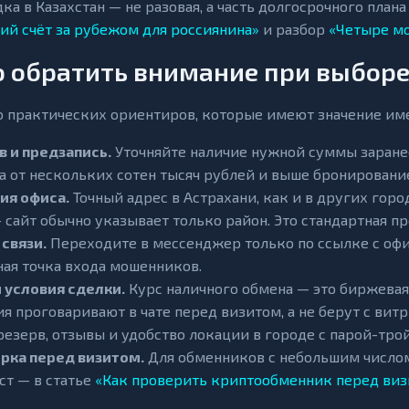
дка в Казахстан — не разовая, а часть долгосрочного план
ий счёт за рубежом для россиянина»
и разбор
«Четыре м
о обратить внимание при выбор
 практических ориентиров, которые имеют значение име
в и предзапись.
Уточняйте наличие нужной суммы заране
а от нескольких сотен тысяч рублей и выше бронирование 
ия офиса.
Точный адрес в Астрахани, как и в других горо
 сайт обычно указывает только район. Это стандартная п
 связи.
Переходите в мессенджер только по ссылке с офи
ная точка входа мошенников.
и условия сделки.
Курс наличного обмена — это биржевая
ия проговаривают в чате перед визитом, а не берут с вит
 резерв, отзывы и удобство локации в городе с парой-тро
рка перед визитом.
Для обменников с небольшим числом
ст — в статье
«Как проверить криптообменник перед ви