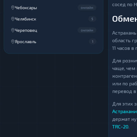
сосед по 
Чебоксары
онлайн
Обмен
Челябинск
5
Череповец
онлайн
Астрахань
область г
Ярославль
1
11 часов 
Для розни
чаще, чем
контраген
или по ра
перевод в 
Для этих 
Астрахани
держат ну
TRC-20
.