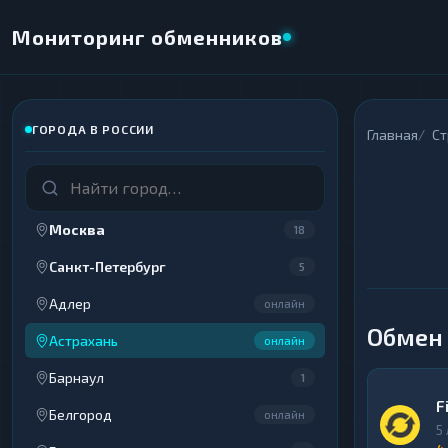
Мониторинг обменников
ГОРОДА В РОССИИ
×
Главная
С
НАПРАВЛЕНИЕ ОБМЕНА
★ ИЗБРАННОЕ
ВСЕ РАЗДЕЛЫ
Москва
18
ОТДАЁТЕ
ПОЛУЧАЕТЕ
Санкт-Петербург
5
Адлер
онлайн
Обмен 
Астрахань
онлайн
ВСЕ РАЗДЕЛЫ
ВСЕ РАЗДЕЛЫ
Барнаул
1
Криптовалюты
Криптовалюты
69
69
▶
▶
F
Белгород
онлайн
Интернет-банкинг
Интернет-банкинг
42
42
▶
▶
5