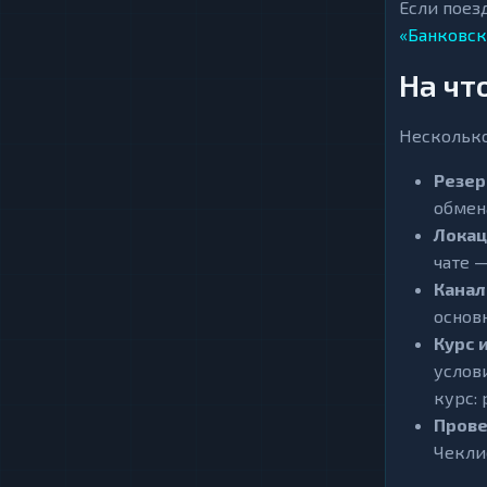
Если поез
«Банковск
На чт
Несколько
Резер
обмен
Локац
чате —
Канал
основ
Курс 
услов
курс:
Прове
Чекли