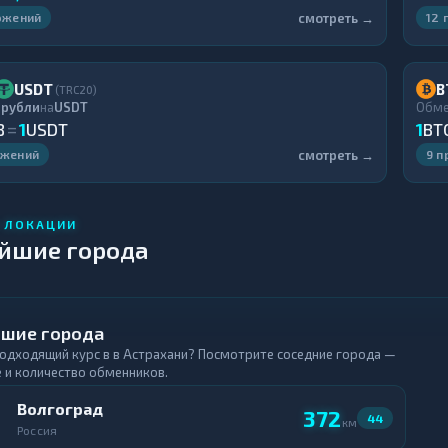
смотреть →
ожений
12 
USDT
B
(TRC20)
 рубли
на
USDT
Обм
B
=
1
USDT
1
BT
смотреть →
ожений
9 
 ЛОКАЦИИ
йшие города
шие города
подходящий курс в в Астрахани? Посмотрите соседние города —
 и количество обменников.
Волгоград
372
44
км
Россия