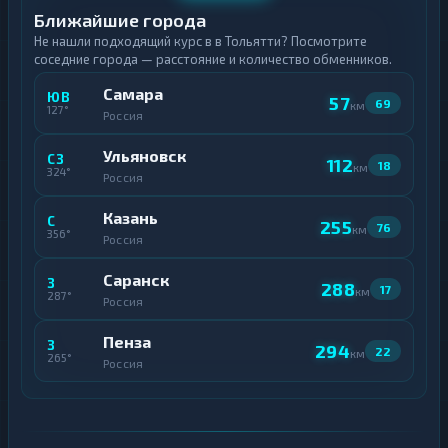
Ближайшие города
Не нашли подходящий курс в в Тольятти? Посмотрите
соседние города — расстояние и количество обменников.
Самара
ЮВ
57
69
км
127°
Россия
Ульяновск
СЗ
112
18
км
324°
Россия
Казань
С
255
76
км
356°
Россия
Саранск
З
288
17
км
287°
Россия
Пенза
З
294
22
км
265°
Россия