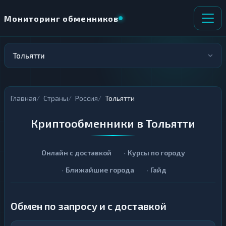
Мониторинг обменников
Тольятти
НАПРАВЛЕНИЕ
×
ОБМЕНА
Главная
Страны
Россия
Тольятти
★ ИЗБРАННОЕ
ВСЕ РАЗДЕЛЫ
Криптообменники в Тольятти
О
П
Т
О
Д
Л
А
У
Онлайн с доставкой
Курсы по городу
Ё
Ч
Ближайшие города
Гайд
Т
А
Е
Е
Т
Е
Обмен по запросу и с доставкой