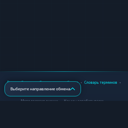
•
•
•
•
Вики
Города
Безопасность обмена
Словарь терминов
Выберите направление обмена
AML-проверка
•
•
Методология оценки
Как мы зарабатываем
Для обменников
Купить крипту