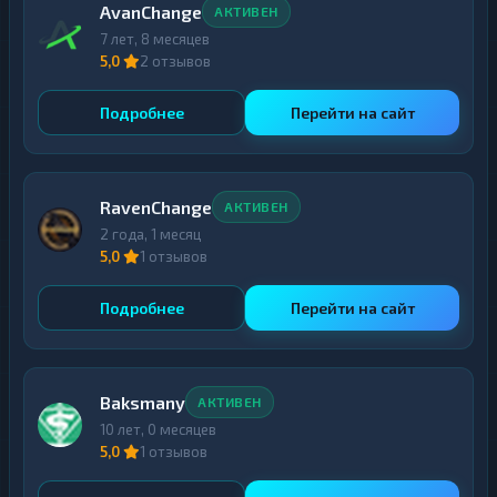
AvanChange
АКТИВЕН
7 лет, 8 месяцев
5,0
2 отзывов
Подробнее
Перейти на сайт
RavenChange
АКТИВЕН
2 года, 1 месяц
5,0
1 отзывов
Подробнее
Перейти на сайт
Baksmany
АКТИВЕН
10 лет, 0 месяцев
5,0
1 отзывов