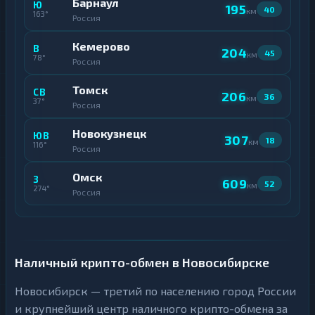
Барнаул
Ю
195
40
км
163°
Россия
Кемерово
В
204
45
км
78°
Россия
Томск
СВ
206
36
км
37°
Россия
Новокузнецк
ЮВ
307
18
км
116°
Россия
Омск
З
609
52
км
274°
Россия
Наличный крипто-обмен в Новосибирске
Новосибирск — третий по населению город России
и крупнейший центр наличного крипто-обмена за