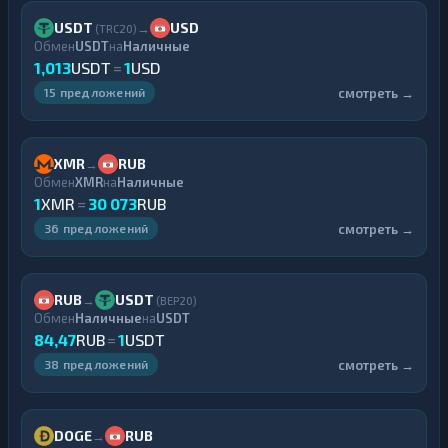
USDT
USD
→
(TRC20)
Обмен
USDT
на
Наличные
1,013
USDT
=
1
USD
смотреть →
15 предложений
XMR
RUB
→
Обмен
XMR
на
Наличные
1
XMR
=
30 073
RUB
смотреть →
36 предложений
RUB
USDT
→
(BEP20)
Обмен
Наличные
на
USDT
84,47
RUB
=
1
USDT
смотреть →
38 предложений
DOGE
RUB
→