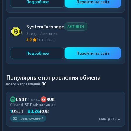
Подробнее
Перейти на сайт
SystemExchange
АКТИВЕН
3 года, 7 месяцев
5,0
1 отзывов
Подробнее
Перейти на сайт
Популярные направления обмена
всего направлений:
30
USDT
RUB
→
(TON)
Обмен
USDT
на
Наличные
1
USDT
=
83,26
RUB
смотреть →
32 предложений