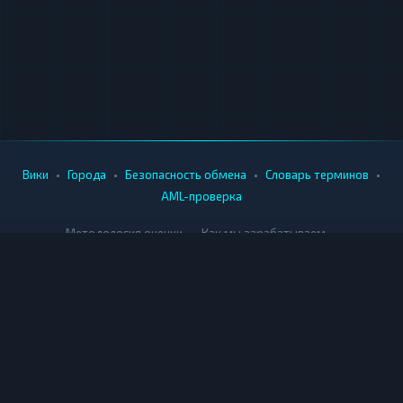
•
•
•
•
Вики
Города
Безопасность обмена
Словарь терминов
AML-проверка
•
•
Методология оценки
Как мы зарабатываем
Для обменников
Купить крипту
Продать крипту
Купить за рубли