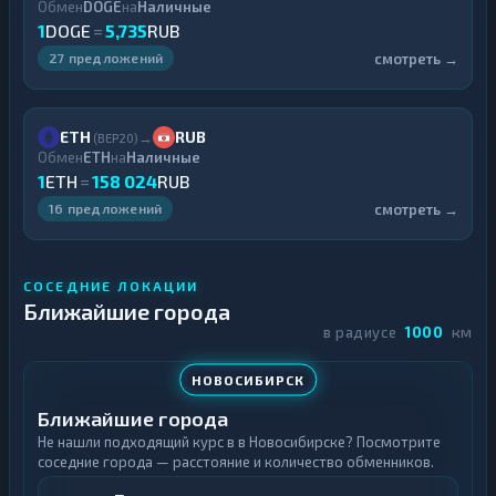
Обмен
DOGE
на
Наличные
1
DOGE
=
5,735
RUB
смотреть →
27 предложений
ETH
RUB
→
(BEP20)
Обмен
ETH
на
Наличные
1
ETH
=
158 024
RUB
смотреть →
16 предложений
СОСЕДНИЕ ЛОКАЦИИ
Ближайшие города
в радиусе
1000
км
НОВОСИБИРСК
Ближайшие города
Не нашли подходящий курс в в Новосибирске? Посмотрите
соседние города — расстояние и количество обменников.