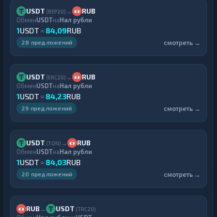
USDT
RUB
→
(BEP20)
Обмен
USDT
на
Нал рубли
1
USDT
=
84,09
RUB
смотреть →
28 предложений
USDT
RUB
→
(ERC20)
Обмен
USDT
на
Нал рубли
1
USDT
=
84,23
RUB
смотреть →
29 предложений
USDT
RUB
→
(TON)
Обмен
USDT
на
Нал рубли
1
USDT
=
84,03
RUB
смотреть →
20 предложений
RUB
USDT
→
(TRC20)