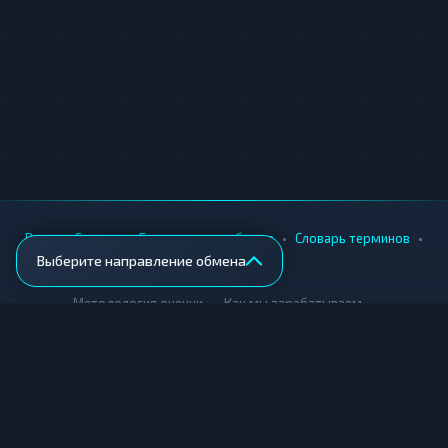
•
•
•
•
Вики
Города
Безопасность обмена
Словарь терминов
Выберите направление обмена
AML-проверка
•
•
Методология оценки
Как мы зарабатываем
Для обменников
Купить крипту
Продать крипту