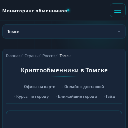
Мониторинг обменников
Томск
НАПРАВЛЕНИЕ
×
ОБМЕНА
Главная
Страны
Россия
Томск
★ ИЗБРАННОЕ
ВСЕ РАЗДЕЛЫ
Криптообменники в Томске
О
П
Т
О
Д
Л
А
У
Офисы на карте
Онлайн с доставкой
Ё
Ч
Курсы по городу
Ближайшие города
Гайд
Т
А
Е
Е
Т
Е