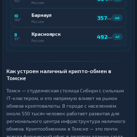
155°
Россия
Барнаул
Ю
357
40
км
193°
Россия
Красноярск
В
492
47
км
93°
Россия
Как устроен наличный крипто-обмен в
Томске
Томск — студенческая столица Сибири с сильным
IT-кластером, и это напрямую влияет на рынок
обмена криптовалюты. В городе с населением
около 550 тысяч человек работает развитая для
регионального центра инфраструктура наличного
обмена. Криптообменник в Томске — это почти
всегда физический офис в деловом здании: сюда