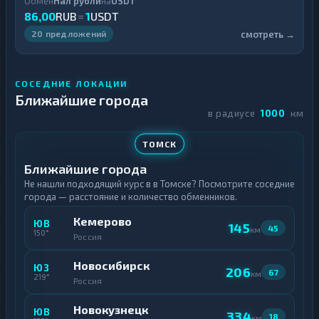
Обмен
Нал рубли
на
USDT
86,00
RUB
=
1
USDT
смотреть →
20 предложений
СОСЕДНИЕ ЛОКАЦИИ
Ближайшие города
в радиусе
1000
км
ТОМСК
Ближайшие города
Не нашли подходящий курс в в Томске? Посмотрите соседние
города — расстояние и количество обменников.
Кемерово
ЮВ
145
45
км
150°
Россия
Новосибирск
ЮЗ
206
67
км
219°
Россия
Новокузнецк
ЮВ
334
18
км