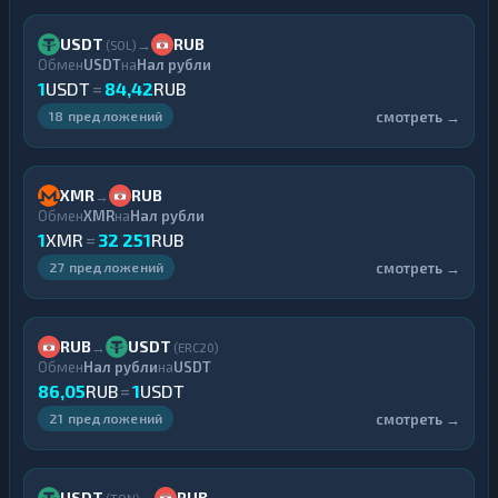
USDT
RUB
→
(SOL)
Обмен
USDT
на
Нал рубли
1
USDT
=
84,42
RUB
смотреть →
18 предложений
XMR
RUB
→
Обмен
XMR
на
Нал рубли
1
XMR
=
32 251
RUB
смотреть →
27 предложений
RUB
USDT
→
(ERC20)
Обмен
Нал рубли
на
USDT
86,05
RUB
=
1
USDT
смотреть →
21 предложений
USDT
RUB
→