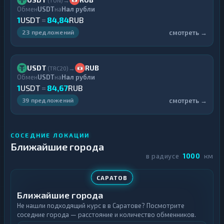
(TON)
Обмен
USDT
на
Нал рубли
1
USDT
=
84,84
RUB
смотреть →
23 предложений
USDT
RUB
→
(TRC20)
Обмен
USDT
на
Нал рубли
1
USDT
=
84,67
RUB
смотреть →
39 предложений
СОСЕДНИЕ ЛОКАЦИИ
Ближайшие города
в радиусе
1000
км
САРАТОВ
Ближайшие города
Не нашли подходящий курс в в Саратове? Посмотрите
соседние города — расстояние и количество обменников.