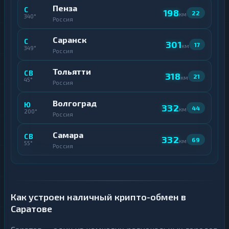
Пенза
С
198
22
км
340°
Россия
Саранск
С
301
17
км
349°
Россия
Тольятти
СВ
318
21
км
45°
Россия
Волгоград
Ю
332
44
км
200°
Россия
Самара
СВ
332
69
км
55°
Россия
Как устроен наличный крипто-обмен в
Саратове