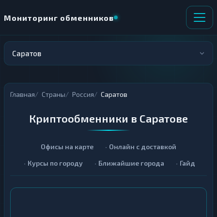
Мониторинг обменников
Саратов
НАПРАВЛЕНИЕ
×
ОБМЕНА
Главная
Страны
Россия
Саратов
★ ИЗБРАННОЕ
ВСЕ РАЗДЕЛЫ
Криптообменники в Саратове
О
П
Т
О
Д
Л
А
У
Офисы на карте
Онлайн с доставкой
Ё
Ч
Курсы по городу
Ближайшие города
Гайд
Т
А
Е
Е
Т
Е