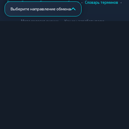
•
•
•
•
Вики
Города
Безопасность обмена
Словарь терминов
Выберите направление обмена
AML-проверка
•
•
Методология оценки
Как мы зарабатываем
Для обменников
Купить крипту
Продать крипту
Купить за рубли
Продать за рубли
© Мониторинг обменников — 2026
|
|
|
Условия использования
Конфиденциальность
Cookies
Карта сайта