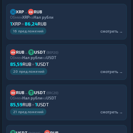
XRP
RUB
→
Обмен
XRP
на
Нал рубли
1
XRP
=
86,24
RUB
смотреть →
16 предложений
RUB
USDT
→
(BEP20)
Обмен
Нал рубли
на
USDT
85,59
RUB
=
1
USDT
смотреть →
20 предложений
RUB
USDT
→
(ERC20)
Обмен
Нал рубли
на
USDT
85,59
RUB
=
1
USDT
смотреть →
21 предложений
USDT
RUB
→