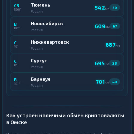
Тюмень
СЗ
542
50
км
300°
Россия
Новосибирск
В
609
67
км
86°
Россия
Нижневартовск
С
687
км
15°
Россия
Сургут
С
695
28
км
0°
Россия
Барнаул
В
701
40
км
101°
Россия
Как устроен наличный обмен криптовалюты
в Омске