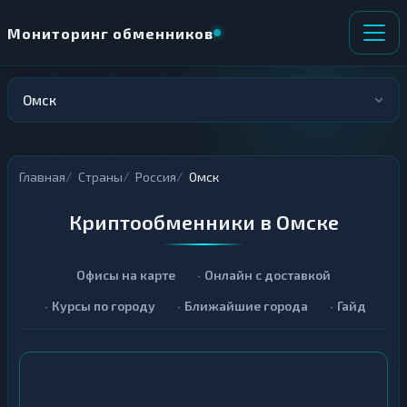
Мониторинг обменников
Омск
НАПРАВЛЕНИЕ
×
ОБМЕНА
Главная
Страны
Россия
Омск
★ ИЗБРАННОЕ
ВСЕ РАЗДЕЛЫ
Криптообменники в Омске
О
П
Т
О
Д
Л
А
У
Офисы на карте
Онлайн с доставкой
Ё
Ч
Курсы по городу
Ближайшие города
Гайд
Т
А
Е
Е
Т
Е