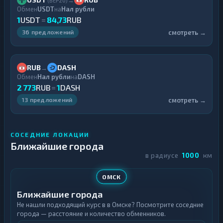
(BEP20)
Обмен
USDT
на
Нал рубли
1
USDT
=
84,73
RUB
смотреть →
36 предложений
RUB
DASH
→
Обмен
Нал рубли
на
DASH
2 773
RUB
=
1
DASH
смотреть →
13 предложений
СОСЕДНИЕ ЛОКАЦИИ
Ближайшие города
в радиусе
1000
км
ОМСК
Ближайшие города
Не нашли подходящий курс в в Омске? Посмотрите соседние
города — расстояние и количество обменников.