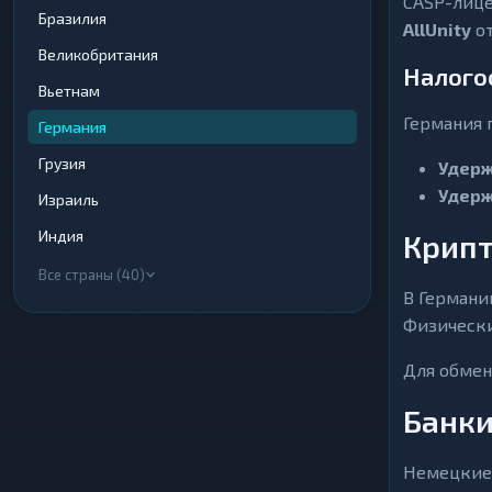
CASP-лице
Криптобиржи
Криптобиржи
Бразилия
1
1
▶
▶
AllUnity
от
Великобритания
Электронные
Электронные
13
13
▶
▶
Налого
Деньги
Деньги
Вьетнам
Банковские счета
Банковские счета
Германия 
25
25
▶
▶
Германия
и карты
и карты
Грузия
Удерж
Денежные
Денежные
2
2
▶
▶
переводы
переводы
Удерж
Израиль
Наличные
Наличные
17
17
▶
▶
Индия
Крипт
Все страны (40)
В Германи
Физически
Для обмен
Банки
Немецкие 