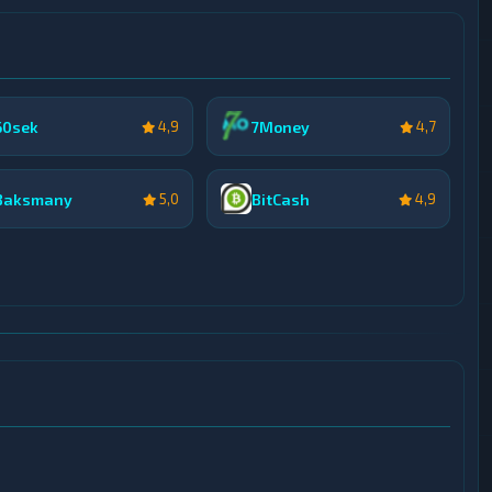
60sek
7Money
4,9
4,7
Baksmany
BitCash
5,0
4,9