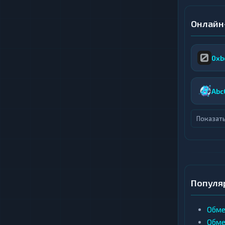
Онлайн
0xb
Abc
Показать
Популя
Обме
Обме