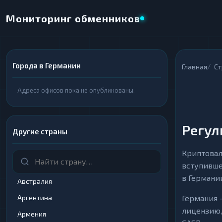
Мониторинг обменников
Города в Германии
×
Главная
С
НАПРАВЛЕНИЕ ОБМЕНА
Адреса офисов пока не опубликованы.
★ ИЗБРАННОЕ
ВСЕ РАЗДЕЛЫ
ОТДАЁТЕ
ПОЛУЧАЕТЕ
Регул
Другие страны
Криптовал
вступивше
ВСЕ РАЗДЕЛЫ
ВСЕ РАЗДЕЛЫ
в Германи
Австралия
Криптовалюты
Криптовалюты
69
69
▶
▶
Аргентина
Германия —
лицензию,
Интернет-банкинг
Интернет-банкинг
42
42
▶
▶
Армения