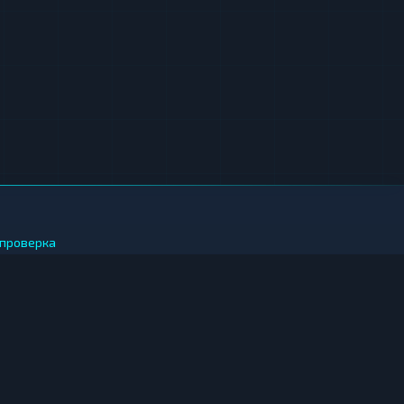
проверка
 ЗА РУБЛИ
иткоин за рубли