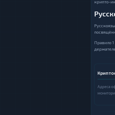
крипто-ин
Русск
Русскоязы
посвящённ
Правило 1
держателе
Крипто
Адреса оф
монитори