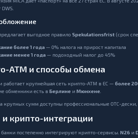
нзия MiCA даёт «паспорт» на все 27 стран ЕС. В августе 
 DWS.
обложение
предлагает выгодное правило
Spekulationsfrist
(срок спе
ание более 1 года
— 0% налога на прирост капитала
ание менее 1 года
— подоходный налог до 45%
о-ATM и способы обмена
и работает крупнейшая сеть крипто-ATM в ЕС —
более 20
е обменники есть в
Берлине
и
Мюнхене
.
а крупных сумм доступны профессиональные OTC-дески, 
 и крипто-интеграции
банки постепенно интегрируют крипто-сервисы.
N26
и