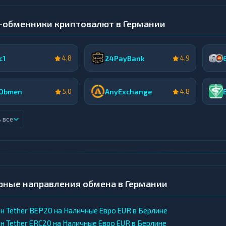
-обменники криптовалют в Германии
c1
24PayBank
4,8
4,9
Obmen
AnyExchange
5,0
4,8
 все
рные направления обмена в Германии
н Tether BEP20 на Наличные Евро EUR в Берлине
н Tether ERC20 на Наличные Евро EUR в Берлине