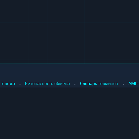
•
•
•
Города
Безопасность обмена
Словарь терминов
AML-
•
•
Методология оценки
Как мы зарабатываем
Для обменников
КУПИТЬ ЗА РУБЛИ
ПРОДАТЬ
е
Купить биткоин за рубли
Продать б