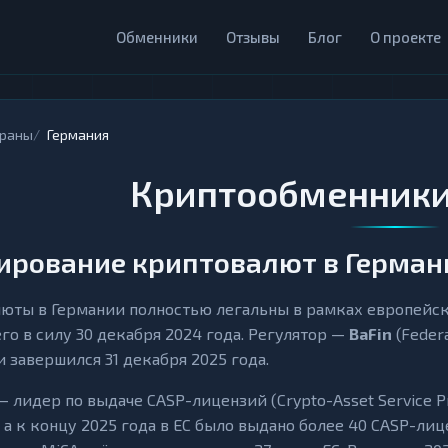
Обменники
Отзывы
Блог
О проекте
траны
Германия
Криптообменники
ирование криптовалют в Германи
юты в Германии полностью легальны в рамках европейс
го в силу 30 декабря 2024 года. Регулятор —
BaFin
(Federa
и завершился 31 декабря 2025 года.
 лидер по выдаче CASP-лицензий (Crypto-Asset Service Pr
 а к концу 2025 года в ЕС было выдано более 40 CASP-ли