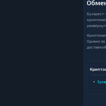
Обмен
Бухарест 
криптомат
развёрнут
Криптомат
Однако за
доставкой
Крипто
Буха