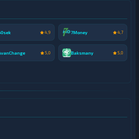
60sek
7Money
4,9
4,7
AvanChange
Baksmany
5,0
5,0