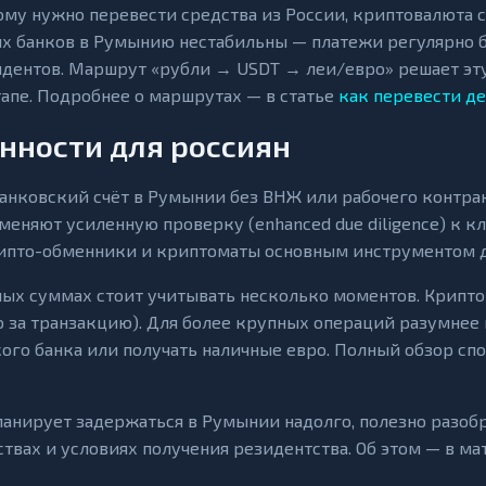
кому нужно перевести средства из России, криптовалюта 
х банков в Румынию нестабильны — платежи регулярно 
дентов. Маршрут «рубли → USDT → леи/евро» решает эту
апе. Подробнее о маршрутах — в статье
как перевести д
нности для россиян
анковский счёт в Румынии без ВНЖ или рабочего контра
меняют усиленную проверку (enhanced due diligence) к кл
ипто-обменники и криптоматы основным инструментом дл
ых суммах стоит учитывать несколько моментов. Крипт
о за транзакцию). Для более крупных операций разумнее
ого банка или получать наличные евро. Полный обзор спо
планирует задержаться в Румынии надолго, полезно разоб
ствах и условиях получения резидентства. Об этом — в м