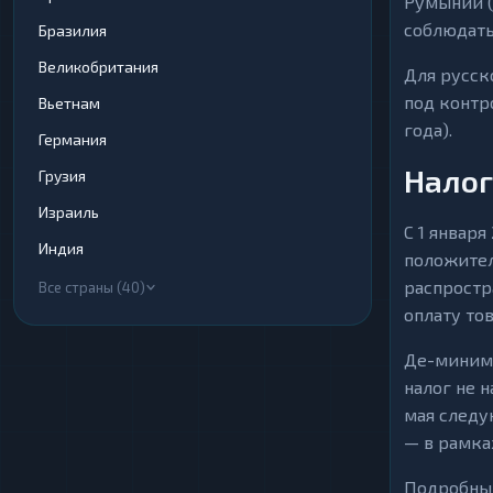
Румынии (
Криптобиржи
Криптобиржи
1
1
▶
▶
соблюдать
Бразилия
Электронные
Электронные
Великобритания
13
13
▶
▶
Для русск
Деньги
Деньги
под контр
Вьетнам
Банковские счета
Банковские счета
25
25
▶
▶
года).
и карты
и карты
Германия
Налог
Денежные
Денежные
Грузия
2
2
▶
▶
переводы
переводы
Израиль
Наличные
Наличные
С 1 января
17
17
▶
▶
Индия
положител
распростр
Все страны (40)
оплату то
Де-миними
налог не н
мая следу
— в рамка
Подробный