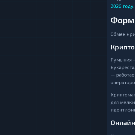
2026 году
.
Форм
Обмен кри
Крипт
Румыния —
Бухареста
— работае
операторо
Криптомат
для мелки
идентифик
Онлайн