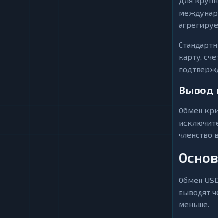
Для крупн
междунаро
агрегируе
Стандартн
карту, сч
подтвержд
Вывод 
Обмен кр
исключите
членство 
Основ
Обмен USD
выводят ч
меньше.