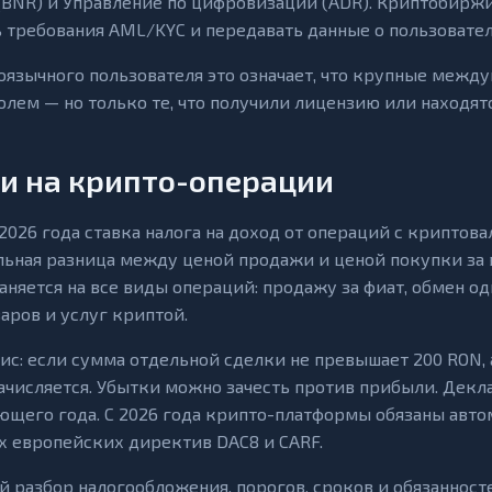
BNR) и Управление по цифровизации (ADR). Криптобиржи
 требования AML/KYC и передавать данные о пользовател
оязычного пользователя это означает, что крупные меж
олем — но только те, что получили лицензию или находят
и на крипто-операции
 2026 года ставка налога на доход от операций с криптов
ьная разница между ценой продажи и ценой покупки за 
аняется на все виды операций: продажу за фиат, обмен од
варов и услуг криптой.
с: если сумма отдельной сделки не превышает 200 RON, 
ачисляется. Убытки можно зачесть против прибыли. Деклар
ющего года. С 2026 года крипто-платформы обязаны авто
х европейских директив DAC8 и CARF.
 разбор налогообложения, порогов, сроков и обязанност