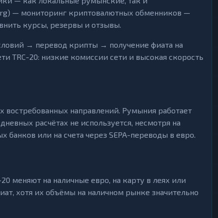
ки — как локальные румынские, так и
org) — мониторинг криптовалютных обменников —
внить курсы, резервы и отзывы.
условий → перевод крипты → получение фиата на
ети TRC-20: низкие комиссии сети и высокая скорость
х востребованных направлений. Румыния работает
дневных расчётах не используется, несмотря на
х банков или на счета через SEPA-переводы в евро.
0 меняют на наличные евро, на карту в леях или
иат, хотя их объёмы на наличном рынке значительно