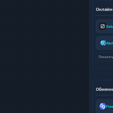
Онлайн
0xb
Abc
Показать
Обменн
Fle