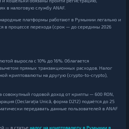
 и кошельки обязаны пройти регистрацию,
ях в налоговую службу ANAF.
дународные платформы работают в Румынии легально и
ся в процессе перехода (срок — до середины 2026
алютой выросла с 10% до 16%. Облагается
вычетом прямых транзакционных расходов. Налог
ной криптовалюты на другую (crypto-to-crypto),
а совокупный годовой доход от крипты — 600 RON,
ация (Declarația Unică, форма D212) подаётся до 25
матически передавать данные пользователей в ANAF
ей — в статье
налог на криптовалюту в Румынии в