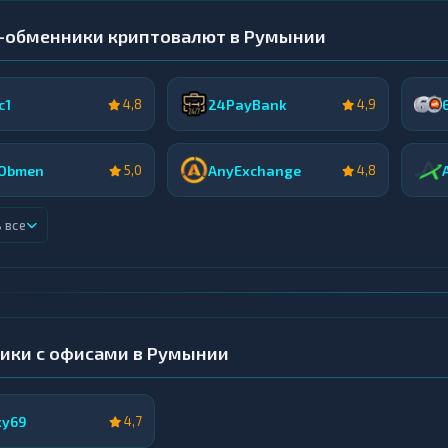
-обменники криптовалют в Румынии
c1
24PayBank
4,8
4,9
Obmen
AnyExchange
5,0
4,8
 все
ики с офисами в Румынии
xy69
4,7