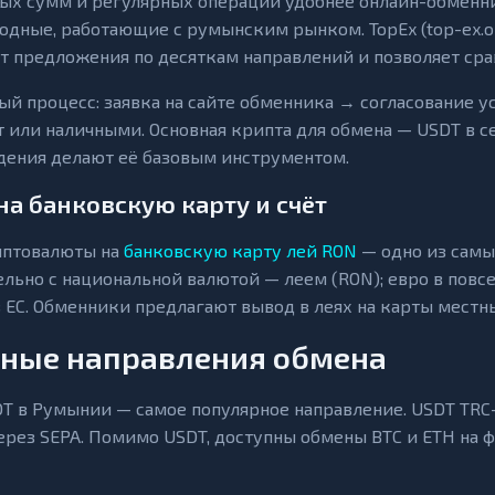
ых сумм и регулярных операций удобнее онлайн-обменни
дные, работающие с румынским рынком. TopEx (top-ex.
т предложения по десяткам направлений и позволяет сра
ый процесс: заявка на сайте обменника → согласование 
ёт или наличными. Основная крипта для обмена — USDT в с
ения делают её базовым инструментом.
на банковскую карту и счёт
иптовалюты на
банковскую карту лей RON
— одно из самы
льно с национальной валютой — леем (RON); евро в повсе
в ЕС. Обменники предлагают вывод в леях на карты местны
ные направления обмена
T в Румынии — самое популярное направление. USDT TRC-2
ерез SEPA. Помимо USDT, доступны обмены BTC и ETH на ф