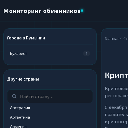
Мониторинг обменников
Города в Румынии
×
Главная
С
НАПРАВЛЕНИЕ ОБМЕНА
Бухарест
1
★ ИЗБРАННОЕ
ВСЕ РАЗДЕЛЫ
ОТДАЁТЕ
ПОЛУЧАЕТЕ
Крипт
Другие страны
Криптовал
ресторане
ВСЕ РАЗДЕЛЫ
ВСЕ РАЗДЕЛЫ
С декабря 
Австралия
Криптовалюты
Криптовалюты
69
69
▶
▶
правитель
Аргентина
криптосер
Интернет-банкинг
Интернет-банкинг
42
42
▶
▶
Армения