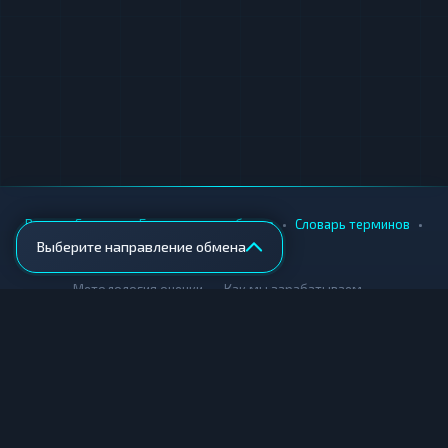
•
•
•
•
Вики
Города
Безопасность обмена
Словарь терминов
Выберите направление обмена
AML-проверка
•
•
Методология оценки
Как мы зарабатываем
Для обменников
Купить крипту
Продать крипту