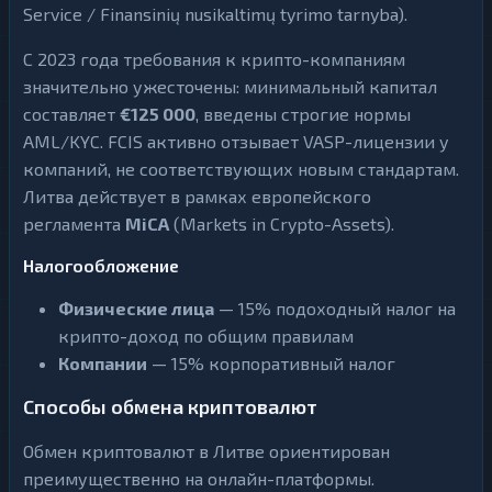
ВСЕ
Service / Finansinių nusikaltimų tyrimo tarnyba).
РАЗДЕЛЫ
ВСЕ
К
С 2023 года требования к крипто-компаниям
РАЗДЕЛЫ
р
значительно ужесточены: минимальный капитал
и
К
п
составляет
€125 000
, введены строгие нормы
р
т
и
о
AML/KYC. FCIS активно отзывает VASP-лицензии у
п
69
▶
в
т
компаний, не соответствующих новым стандартам.
а
о
л
69
▶
Литва действует в рамках европейского
в
ю
а
т
регламента
MiCA
(Markets in Crypto-Assets).
л
ы
ю
т
Налогообложение
И
ы
н
Физические лица
— 15% подоходный налог на
т
И
е
крипто-доход по общим правилам
н
р
т
н
Компании
— 15% корпоративный налог
е
е
р
т
н
Способы обмена криптовалют
42
▶
-
е
б
т
а
42
▶
Обмен криптовалют в Литве ориентирован
-
н
б
к
преимущественно на онлайн-платформы.
а
и