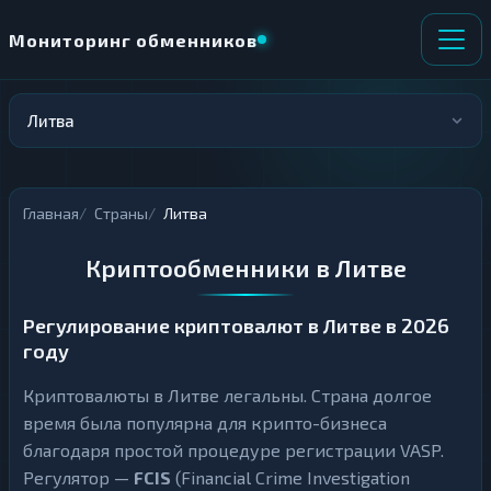
Мониторинг обменников
Литва
НАПРАВЛЕНИЕ
×
ОБМЕНА
Главная
Страны
Литва
★ ИЗБРАННОЕ
ВСЕ РАЗДЕЛЫ
Криптообменники в Литве
О
П
Т
О
Д
Л
Регулирование криптовалют в Литве в 2026
А
У
году
Ё
Ч
Т
А
Е
Е
Криптовалюты в Литве легальны. Страна долгое
Т
время была популярна для крипто-бизнеса
Е
благодаря простой процедуре регистрации VASP.
Регулятор —
FCIS
(Financial Crime Investigation