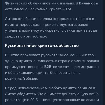
н
Физических обменников минимально. В
Вильнюсе
н
к
г
установлено несколько крипто-ATM.
и
н
К
г
Литовские банки в целом осторожно относятся к
р
и
крипто-переводам — рекомендуется заранее
К
п
р
уточнять политику конкретного банка при выводе
т
и
о
1
▶
п
средств с криптобирж.
б
т
и
о
1
▶
р
Русскоязычное крипто-сообщество
б
ж
и
и
р
В Литве проживает русскоязычное меньшинство,
ж
Э
и
однако крипто-активность в стране ориентирована
л
преимущественно на
B2B-сегмент
— регистрацию
е
Э
к
и обслуживание крипто-бизнесов, а не на
л
т
е
р
розничный обмен.
к
о
т
н
р
Перед использованием любого крипто-сервиса в
н
13
▶
о
ы
н
Литве убедитесь, что он имеет действующую VASP-
е
н
13
▶
Д
регистрацию FCIS — нелицензированные компании
ы
е
е