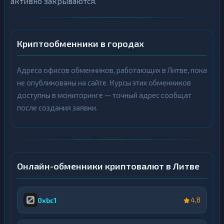
активно закрываются.
н
Д
ь
е
г
н
и
ь
г
Б
Криптообменники в городах
и
а
н
Б
к
а
Адреса офисов обменников, работающих в Литве, пока
о
н
в
не опубликованы на сайте. Курсы этих обменников
к
с
о
к
доступны в мониторинге — точный адрес сообщат
в
и
с
после создания заявки.
е
к
с
25
▶
и
ч
е
е
с
25
▶
т
ч
а
е
и
т
к
Онлайн-обменники криптовалют в Литве
а
а
и
р
к
т
а
ы
р
0xbc1
4,8
т
Д
ы
е