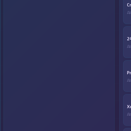
C
Д
2
Д
P
Д
X
Д