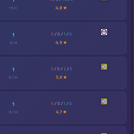
1
4,8 ★
115 K
0
/
0
/
1
/
0
1
4,9 ★
10 M
0
/
0
/
2
/
0
1
5,0 ★
8,7 M
0
/
0
/
1
/
0
1
4,7 ★
8,7 M