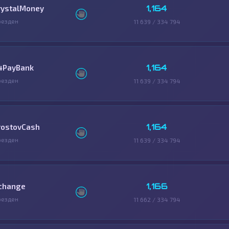
1,164
rystalMoney
резден
11 639 / 334 794
1,164
4PayBank
резден
11 639 / 334 794
1,164
rostovCash
резден
11 639 / 334 794
1,166
change
резден
11 662 / 334 794