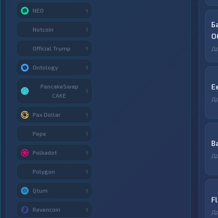
NEO
1
Б
Notcoin
1
О
Official Trump
Д
1
Ontology
1
E
PancakeSwap
1
CAKE
Д
Pax Dollar
1
Pepe
1
B
Polkadot
1
Д
Polygon
1
Qtum
1
F
Ravencoin
1
Д