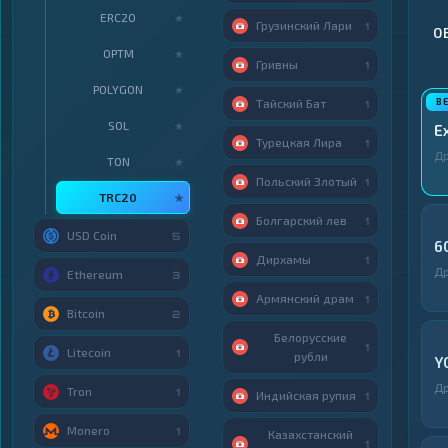
ERC20
★
Грузинский Лари
1
О
OPTM
★
Гривны
1
POLYGON
★
Тайский Бат
1
SOL
★
E
Турецкая Лира
1
Д
TON
★
Польский Злотый
1
TRC20
★
Болгарский лев
1
USD Coin
5
6
Дирхамы
1
Д
Ethereum
3
Армянский драм
1
Bitcoin
2
Белорусские
1
Litecoin
1
рубли
Y
Д
Tron
1
Индийская рупия
1
Monero
1
Казахстанский
1