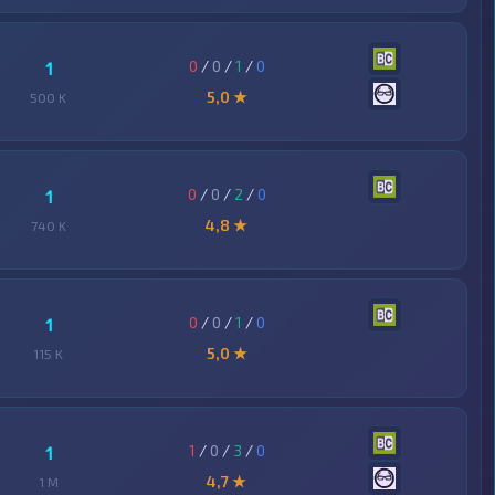
0
/
0
/
1
/
0
1
5,0 ★
500 K
0
/
0
/
2
/
0
1
4,8 ★
740 K
0
/
0
/
1
/
0
1
5,0 ★
115 K
1
/
0
/
3
/
0
1
4,7 ★
1 M