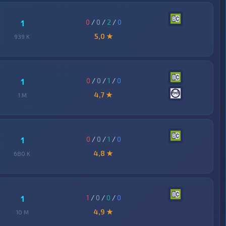
0
/
0
/
2
/
0
1
5,0 ★
939 K
0
/
0
/
1
/
0
1
4,7 ★
1 M
0
/
0
/
1
/
0
1
4,8 ★
680 K
1
/
0
/
0
/
0
1
4,9 ★
10 M