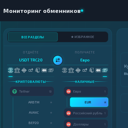
Мониторинг обменников
★ ИЗБРАННОЕ
ВСЕ РАЗДЕЛЫ
ОТДАЁТЕ
ПОЛУЧАЕТЕ
USDT TRC20
Евро
К
в
КРИПТОВАЛЮТЫ
НАЛИЧНЫЕ
Tether
Евро
9
1
ARBTM
EUR
★
★
AVAXC
★
Российский рубль
1
BEP20
★
Доллары
1