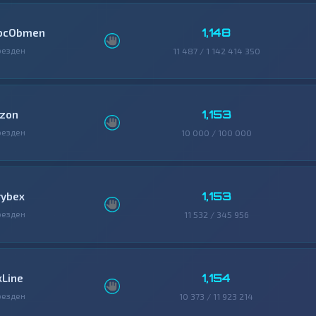
1,148
bcObmen
резден
11 487 / 1 142 414 350
1,153
izon
резден
10 000 / 100 000
1,153
rybex
резден
11 532 / 345 956
1,154
xLine
резден
10 373 / 11 923 214