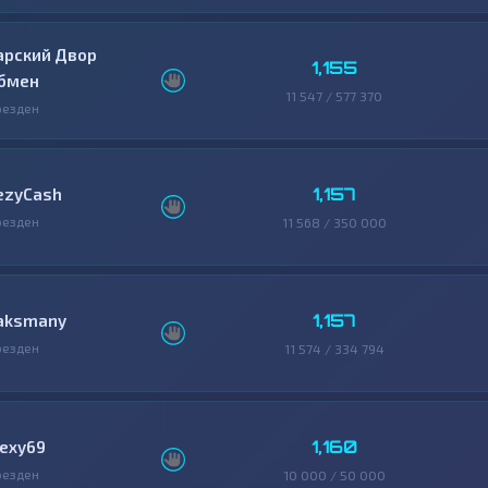
арский Двор
1,155
бмен
11 547 / 577 370
резден
1,157
ezyCash
резден
11 568 / 350 000
1,157
aksmany
резден
11 574 / 334 794
1,160
lexy69
резден
10 000 / 50 000