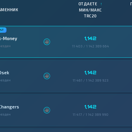
↑
ОТДАЕТЕ
БМЕННИК
МИН/МАКС
TRC20
1,142
x-Money
резден
11 403 / 1 142 389 664
1,142
0sek
резден
11 461 / 1 142 389 923
1,142
Changers
резден
11 417 / 1 142 389 990