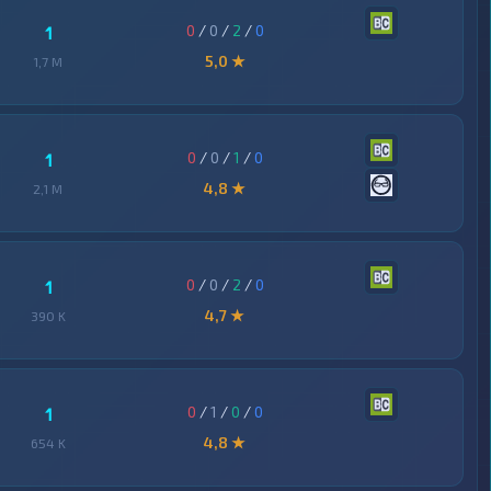
0
/
0
/
2
/
0
1
5,0 ★
1,7 M
0
/
0
/
1
/
0
1
4,8 ★
2,1 M
0
/
0
/
2
/
0
1
4,7 ★
390 K
0
/
1
/
0
/
0
1
4,8 ★
654 K