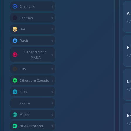
Chainlink
1
A
Cosmos
1
Д
Dai
1
Dash
1
B
Decentraland
Д
1
MANA
EOS
1
Ethereum Classic
1
C
Д
ICON
1
Kaspa
1
Maker
E
1
Д
NEAR Protocol
1