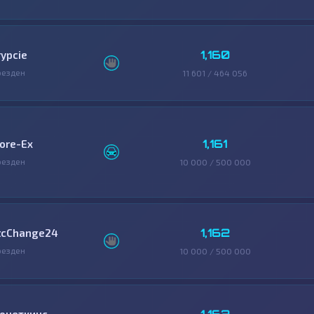
1,160
rypcie
резден
11 601 / 464 056
1,161
ore-Ex
резден
10 000 / 500 000
1,162
tcChange24
резден
10 000 / 500 000