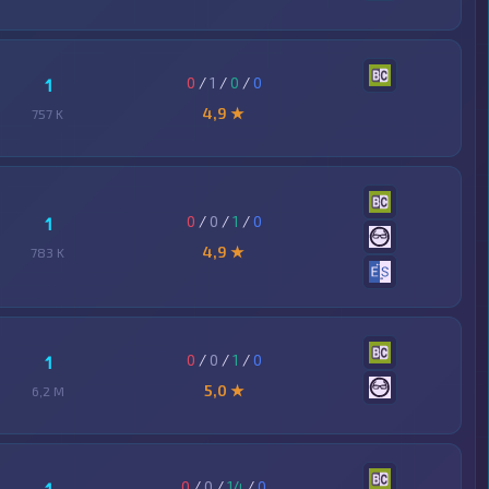
0
/
1
/
0
/
0
1
4,9 ★
757 K
0
/
0
/
1
/
0
1
4,9 ★
783 K
0
/
0
/
1
/
0
1
5,0 ★
6,2 M
0
/
0
/
14
/
0