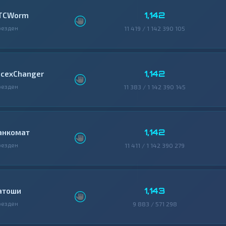
1,142
TCWorm
резден
11 419 / 1 142 390 105
1,142
icexChanger
резден
11 383 / 1 142 390 145
1,142
анкомат
резден
11 411 / 1 142 390 279
1,143
атоши
резден
9 883 / 571 298