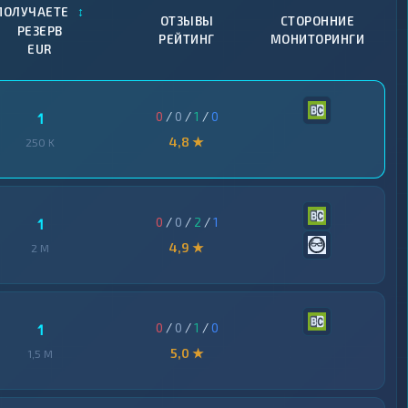
↕
ПОЛУЧАЕТЕ
ОТЗЫВЫ
СТОРОННИЕ
РЕЗЕРВ
РЕЙТИНГ
МОНИТОРИНГИ
EUR
0
/
0
/
1
/
0
1
4,8 ★
250 K
0
/
0
/
2
/
1
1
4,9 ★
2 M
0
/
0
/
1
/
0
1
5,0 ★
1,5 M