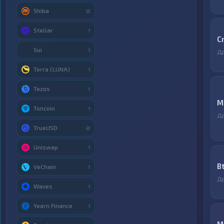
Shiba
2
Stellar
1
C
Sui
1
Д
Terra (LUNA)
1
Tezos
1
M
Toncoin
1
Д
TrueUSD
2
Uniswap
1
B
VeChain
1
Д
Waves
1
Yearn Finance
1