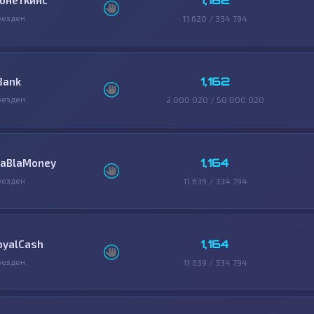
1,162
онеткинс
резден
11 620 / 334 794
1,162
Bank
резден
2 000 020 / 50 000 020
1,164
laBlaMoney
резден
11 639 / 334 794
1,164
oyalCash
резден
11 639 / 334 794