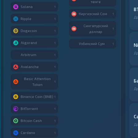
тенге
Solana
1
B
Киргизский Сом
1
Д
Ripple
1
Сингапурский
1
Dogecoin
1
доллар
Algorand
1
Узбекский Сум
1
N
Д
Arbitrum
1
Avalanche
1
Basic Attention
Б
1
Token
Д
Binance Coin (BNB)
1
BitTorrent
1
С
Bitcoin Cash
1
Д
Cardano
1