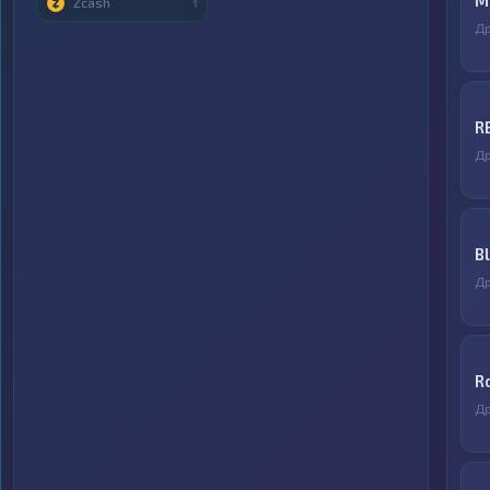
М
Zcash
1
Д
R
Д
B
Д
R
Д