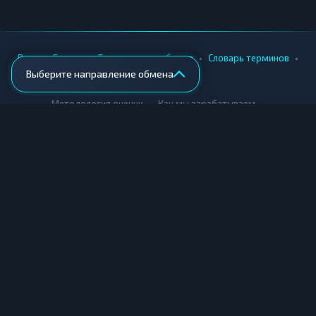
•
•
•
•
Вики
Города
Безопасность обмена
Словарь терминов
Выберите направление обмена
AML-проверка
•
•
Методология оценки
Как мы зарабатываем
Для обменников
Купить крипту
Продать крипту
Купить за рубли
Продать за рубли
© Мониторинг обменников — 2026