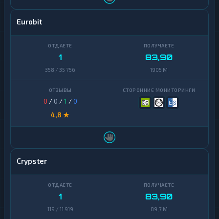
Eurobit
1
83,90
358 / 35 756
1905 M
0
/
0
/
1
/
0
4,8 ★
Crypster
1
83,90
119 / 11 919
89,7 M