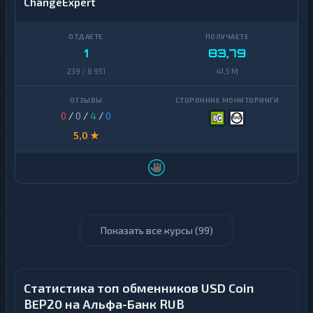
ChangeExpert
1
83,79
239 / 8 951
41,5 M
0
/
0
/
4
/
0
5,0 ★
Показать все курсы (
99
)
Статистика топ обменников USD Coin
BEP20 на Альфа-Банк RUB