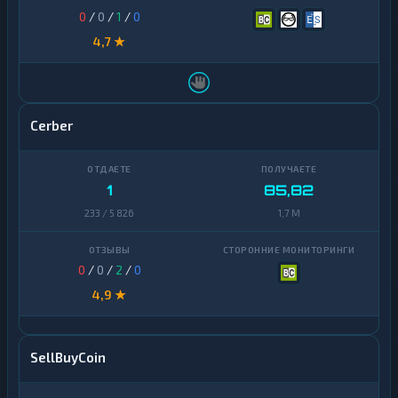
0
/
0
/
1
/
0
4,7 ★
Cerber
1
85,82
233 / 5 826
1,7 M
0
/
0
/
2
/
0
4,9 ★
SellBuyCoin