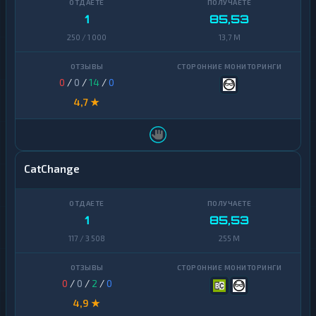
1
85,53
250 / 1 000
13,7 M
0
/
0
/
14
/
0
4,7 ★
CatChange
1
85,53
117 / 3 508
255 M
0
/
0
/
2
/
0
4,9 ★