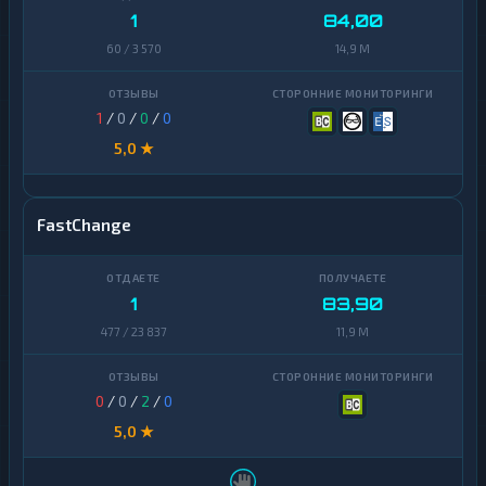
1
84,00
60 / 3 570
14,9 M
1
/
0
/
0
/
0
5,0 ★
FastChange
1
83,90
477 / 23 837
11,9 M
0
/
0
/
2
/
0
5,0 ★