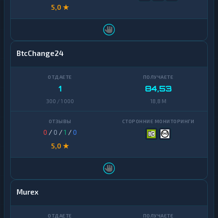
5,0 ★
BtcChange24
1
84,53
300 / 1 000
18,8 M
0
/
0
/
1
/
0
5,0 ★
Murex