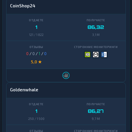
CoinShop24
1
86,32
121 / 1 822
3,1 M
0
/
0
/
1
/
0
5,0 ★
Goldenwhale
1
86,27
250 / 1 500
9,7 M