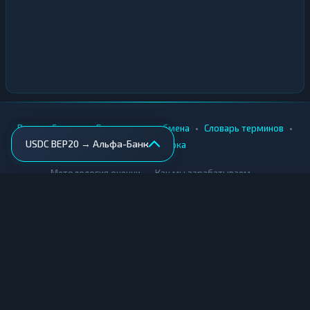
•
•
•
•
Вики
Города
Безопасность обмена
Словарь терминов
USDC BEP20 → Альфа-Банк
AML-проверка
•
•
Методология оценки
Как мы зарабатываем
Для обменников
Купить крипту
Продать крипту
Купить за рубли