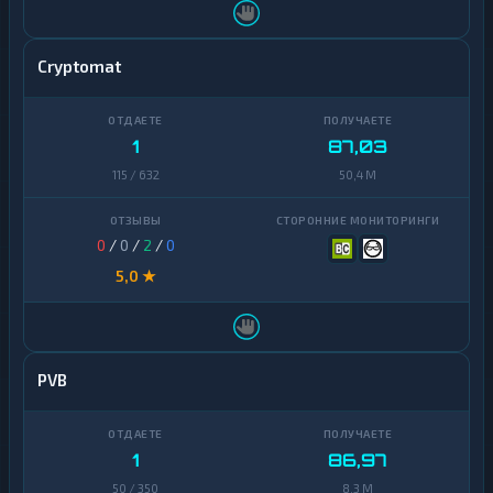
Zcash
1
Cryptomat
1
87,03
115 / 632
50,4 M
0
/
0
/
2
/
0
5,0 ★
PVB
1
86,97
50 / 350
8,3 M