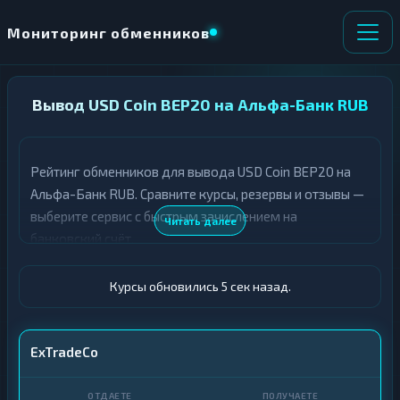
Мониторинг обменников
НАПРАВЛЕНИЕ
Вывод USD Coin BEP20 на Альфа-Банк RUB
×
ОБМЕНА
Рейтинг обменников для вывода USD Coin BEP20 на
★ ИЗБРАННОЕ
ВСЕ РАЗДЕЛЫ
Альфа-Банк RUB. Сравните курсы, резервы и отзывы —
выберите сервис с быстрым зачислением на
О
П
Читать далее
Т
О
банковский счёт.
Д
Л
А
У
Ё
Ч
Курсы обновились 6 сек назад.
Т
А
Е
Е
Т
USDC BEP20
ExTradeCo
Е
Альфа-Банк