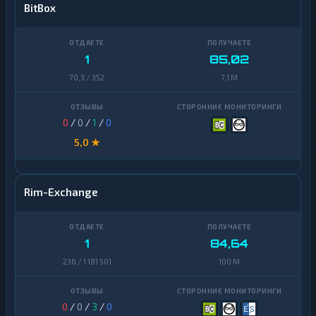
BitBox
1
85,02
70,3 / 352
7,1 M
0
/
0
/
1
/
0
5,0 ★
Rim-Exchange
1
84,64
236 / 1 181 501
100 M
0
/
0
/
3
/
0