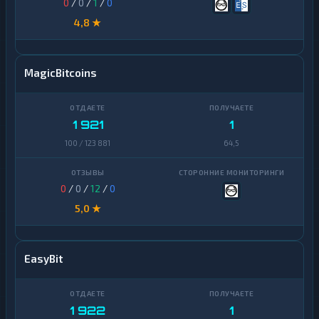
0
/
0
/
1
/
0
4,8 ★
MagicBitcoins
1 921
1
100 / 123 881
64,5
0
/
0
/
12
/
0
5,0 ★
EasyBit
1 922
1