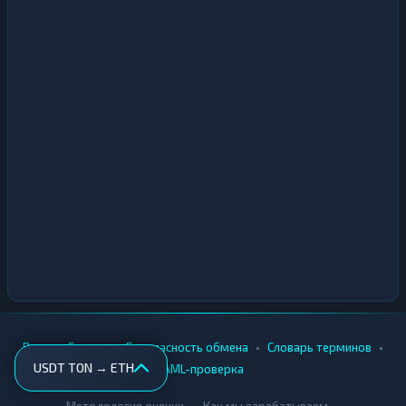
•
•
•
•
Вики
Города
Безопасность обмена
Словарь терминов
USDT TON → ETH
AML-проверка
•
•
Методология оценки
Как мы зарабатываем