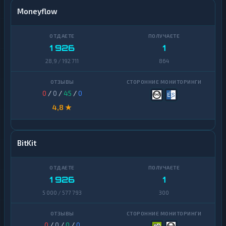
Moneyflow
1 926
1
28,9 / 192 711
864
0
/
0
/
45
/
0
4,8 ★
BitKit
1 926
1
5 000 / 577 793
300
0
/
0
/
0
/
0