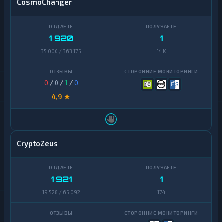
CosmoChanger
1 920
1
35 000 / 363 175
14 K
0
/
0
/
1
/
0
4,9 ★
CryptoZeus
1 921
1
19 528 / 65 092
174