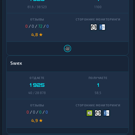
61,6 / 38 523
1 100
0
/
0
/
72
/
0
4,8 ★
Swex
1 925
1
40 / 28 878
58,5
0
/
0
/
0
/
0
4,9 ★