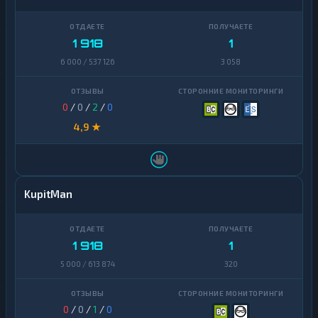
Terra
1
(LUNA)
1 918
1
Tezos
1
6 000 / 537 126
3 058
Toncoin
1
TrueUSD
2
0
/
0
/
2
/
0
Uniswap
1
4,9 ★
VeChain
1
Waves
1
KupitMan
Yearn
1
Finance
Zcash
1
1 918
1
5 000 / 613 874
320
0
/
0
/
1
/
0