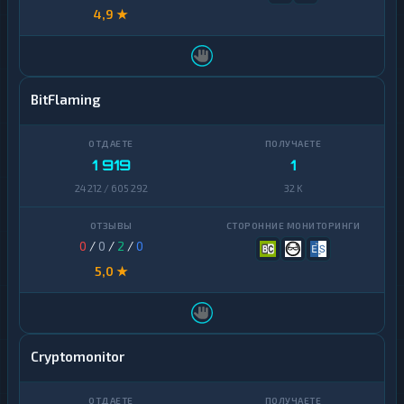
4,9 ★
BitFlaming
1 919
1
24 212 / 605 292
32 K
0
/
0
/
2
/
0
5,0 ★
Cryptomonitor