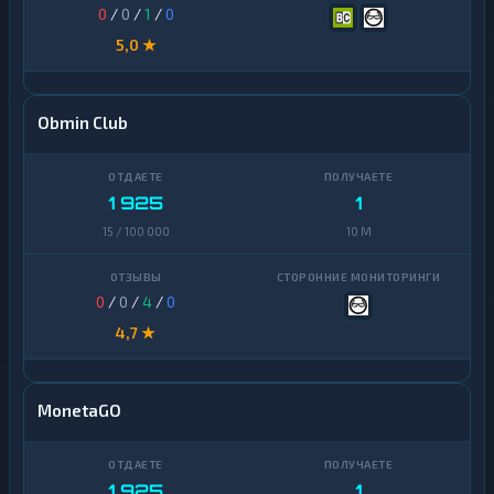
0
/
0
/
1
/
0
5,0 ★
Obmin Club
1 925
1
15 / 100 000
10 M
0
/
0
/
4
/
0
4,7 ★
MonetaGO
1 925
1