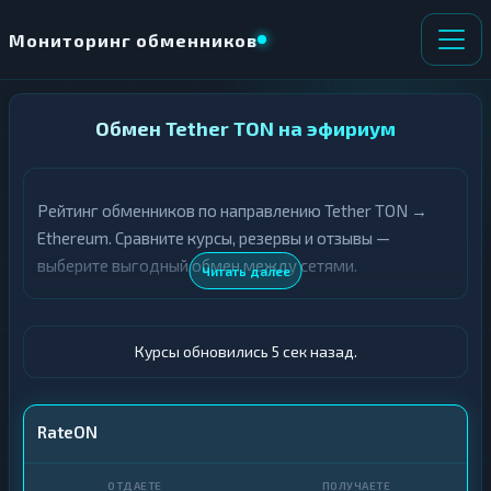
Мониторинг обменников
НАПРАВЛЕНИЕ
Обмен Tether TON на эфириум
×
ОБМЕНА
Рейтинг обменников по направлению Tether TON →
★ ИЗБРАННОЕ
ВСЕ РАЗДЕЛЫ
Ethereum. Сравните курсы, резервы и отзывы —
выберите выгодный обмен между сетями.
О
П
Читать далее
Т
О
Д
Л
А
У
Ё
Ч
Курсы обновились 6 сек назад.
Т
А
Е
Е
Т
USDT TON
RateON
Е
ETH