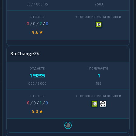
30 / 4 800 175
2 503
0
/
0
/
2
/
0
4,6 ★
BtcChange24
1 923
1
600 / 3 000
188
0
/
0
/
1
/
0
5,0 ★