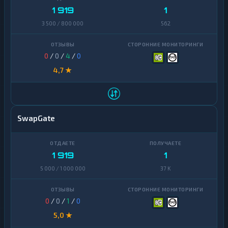
1 919
1
3 500 / 800 000
562
0
/
0
/
4
/
0
4,7 ★
SwapGate
1 919
1
5 000 / 1 000 000
37 K
0
/
0
/
1
/
0
5,0 ★