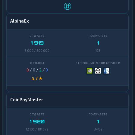
AlpinaEx
1 919
1
3 000 / 500 000
123
0
/
0
/
2
/
0
4,7 ★
CoinPayMaster
1 920
1
12 105 / 181 579
8 489