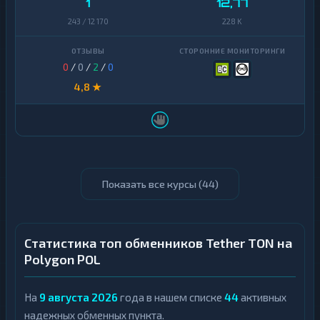
1
12,77
243 / 12 170
228 K
0
/
0
/
2
/
0
4,8 ★
Показать все курсы (
44
)
Статистика топ обменников Tether TON на
Polygon POL
На
9 августа 2026
года в нашем списке
44
активных
надежных обменных пункта.