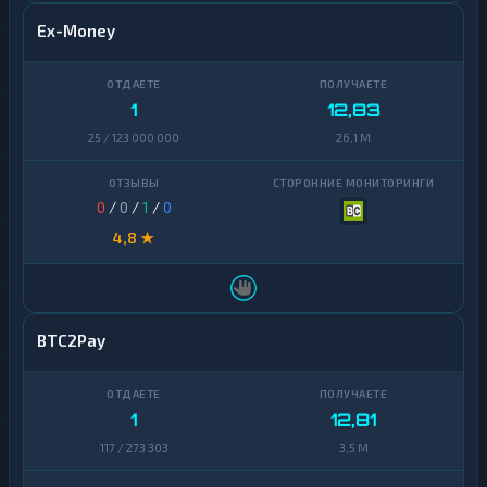
Ex-Money
1
12,83
25 / 123 000 000
26,1 M
0
/
0
/
1
/
0
4,8 ★
BTC2Pay
1
12,81
117 / 273 303
3,5 M