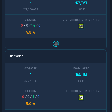
1
12,79
121 / 60 482
480 K
0
/
0
/
14
/
0
4,8 ★
ObmenoFF
1
12,78
450 / 414 571
5,3 M
0
/
0
/
1
/
0
5,0 ★