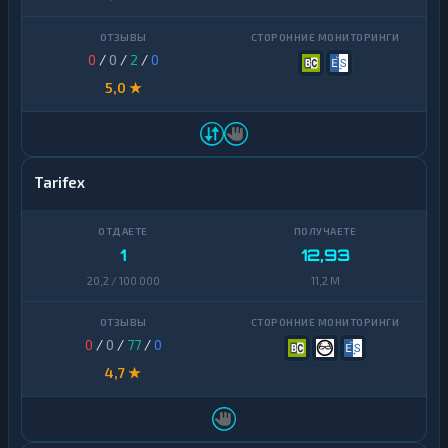
0
/
0
/
2
/
0
5,0 ★
Tarifex
1
12,93
20,2 / 100 000
11,2 M
0
/
0
/
77
/
0
4,7 ★