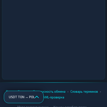
•
•
•
•
Вики
Города
Безопасность обмена
Словарь терминов
USDT TON → POL
AML-проверка
•
•
Методология оценки
Как мы зарабатываем