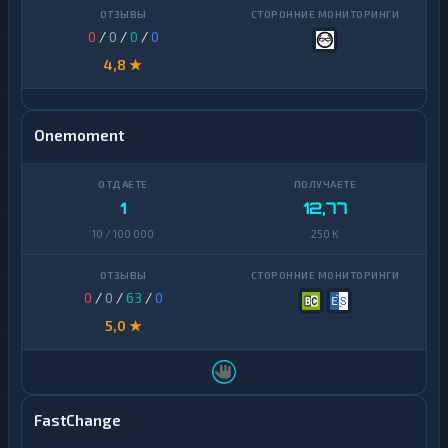
0
/
0
/
0
/
0
4,8 ★
Onemoment
1
12,77
10 / 100 000
250 K
0
/
0
/
63
/
0
5,0 ★
FastChange