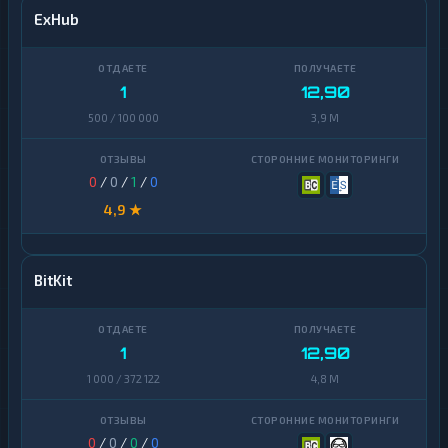
ExHub
1
12,90
500 / 100 000
3,9 M
0
/
0
/
1
/
0
4,9 ★
BitKit
1
12,90
1 000 / 372 122
4,8 M
0
/
0
/
0
/
0