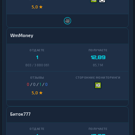
5,0 ★
WmMoney
1
12,89
803 / 3 880 061
85,7 M
0
/
0
/
1
/
0
5,0 ★
Биток777