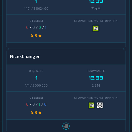
1
12,89
1 161 / 3 802 460
71,4 M
0
/
0
/
0
/
1
4,8 ★
NicexChanger
1
12,83
1,11 / 5 000 000
2,5 M
0
/
0
/
1
/
0
4,8 ★