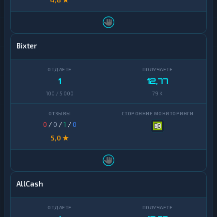
Bixter
1
12,77
100 / 5 000
79 K
0
/
0
/
1
/
0
5,0 ★
AllCash