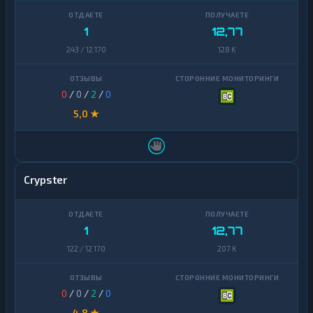
1
12,77
243 / 12 170
128 K
0
/
0
/
2
/
0
5,0 ★
Crypster
1
12,77
122 / 12 170
207 K
0
/
0
/
2
/
0
4,8 ★