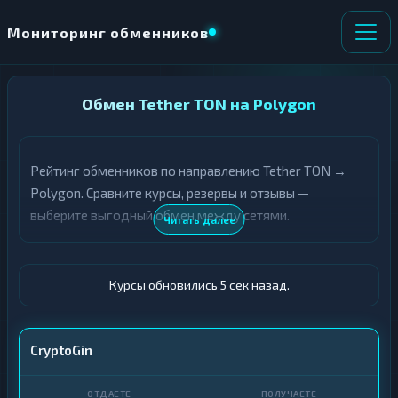
Мониторинг обменников
НАПРАВЛЕНИЕ
Обмен Tether TON на Polygon
×
ОБМЕНА
Рейтинг обменников по направлению Tether TON →
★ ИЗБРАННОЕ
ВСЕ РАЗДЕЛЫ
Polygon. Сравните курсы, резервы и отзывы —
выберите выгодный обмен между сетями.
О
П
Читать далее
Т
О
Д
Л
А
У
Ё
Ч
Курсы обновились 6 сек назад.
Т
А
Е
Е
Т
USDT TON
CryptoGin
Е
POL