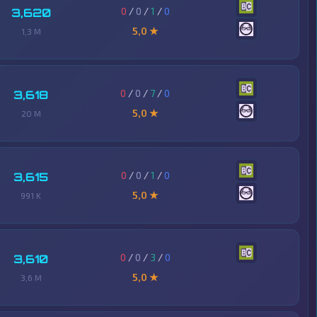
0
/
0
/
1
/
0
3,620
5,0 ★
1,3 M
0
/
0
/
7
/
0
3,618
5,0 ★
20 M
0
/
0
/
1
/
0
3,615
5,0 ★
991 K
0
/
0
/
3
/
0
3,610
5,0 ★
3,6 M