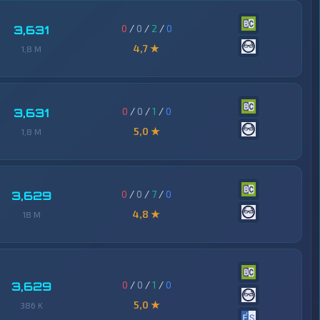
0
/
0
/
2
/
0
3,631
4,7 ★
1,8 M
0
/
0
/
1
/
0
3,631
5,0 ★
1,8 M
0
/
0
/
7
/
0
3,629
4,8 ★
18 M
0
/
0
/
1
/
0
3,629
5,0 ★
386 K