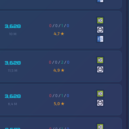
0
/
0
/
1
/
0
3,628
4,7 ★
10 M
0
/
0
/
2
/
0
3,628
4,9 ★
11,5 M
0
/
0
/
1
/
0
3,628
5,0 ★
6,4 M
0
/
0
/
1
/
0