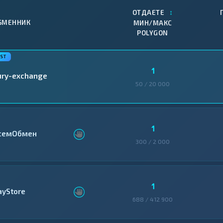
↕
ОТДАЕТЕ
БМЕННИК
МИН/МАКС
POLYGON
1
ury-exchange
50 / 20 000
1
семОбмен
300 / 2 000
1
ayStore
688 / 412 900