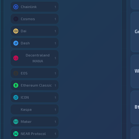
Chainlink
1
Cosmos
1
Dai
G
1
Dash
1
Decentraland
1
MANA
W
EOS
1
Ethereum Classic
1
ICON
1
B
Kaspa
1
Maker
1
NEAR Protocol
1