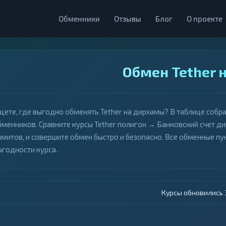
Обменники
Отзывы
Блог
О проекте
Обмен Tether 
щете, где выгодно обменять Tether на дирхамы? В таблице собр
бменников. Сравните курсы Tether полигон → Банковский счет д
имитов, и совершите обмен быстро и безопасно. Все обменные 
ыгодности курса.
Курсы обновились 4