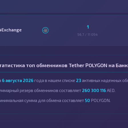
1
4Exchange
56,7 / 11 054
татистика топ обменников Tether POLYGON на Бан
а
6 августа 2026
года в нашем списке
23
активных надежных об
уммарный резерв обменников составляет
260 300 116
AED.
инимальная сумма для обмена составляет
50
POLYGON.