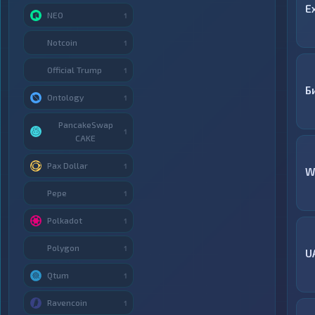
E
NEO
1
Notcoin
1
Official Trump
1
Б
Ontology
1
PancakeSwap
1
CAKE
Pax Dollar
1
W
Pepe
1
Polkadot
1
Polygon
1
U
Qtum
1
Ravencoin
1