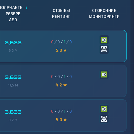
↓
ПОЛУЧАЕТЕ
ОТЗЫВЫ
СТОРОННИЕ
РЕЗЕРВ
РЕЙТИНГ
МОНИТОРИНГИ
AED
0
/
0
/
1
/
0
3,633
5,0 ★
9,6 M
0
/
0
/
1
/
0
3,633
4,2 ★
11,5 M
0
/
0
/
1
/
0
3,633
5,0 ★
8,2 M