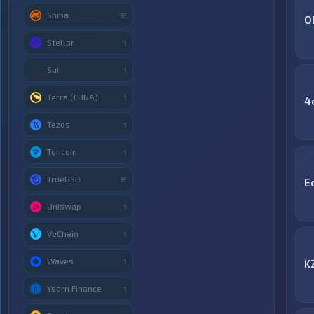
Shiba
2
O
Stellar
1
Sui
1
Terra (LUNA)
1
4
Tezos
1
Toncoin
1
TrueUSD
2
E
Uniswap
1
VeChain
1
Waves
1
K
Yearn Finance
1