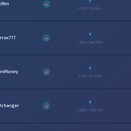
1
xWm
1 378 / 50 624
1
иток777
1 105 / 202 831
1
mMoney
1 118 / 50 508
1
Achanger
1 008 / 305 101