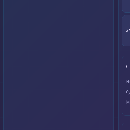
2
С
Н
С
М