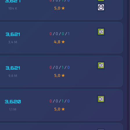
3,627
5,0 ★
184 K
0
/
0
/
0
/
1
3,621
4,8 ★
3,4 M
0
/
0
/
1
/
0
3,621
5,0 ★
9,6 M
0
/
0
/
1
/
0
3,620
5,0 ★
1,1 M