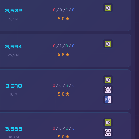
0
/
0
/
1
/
0
3,602
5,0 ★
5,2 M
0
/
1
/
0
/
0
3,594
4,8 ★
25,5 M
0
/
0
/
3
/
0
3,578
5,0 ★
10 M
0
/
0
/
2
/
0
3,563
5,0 ★
100 M