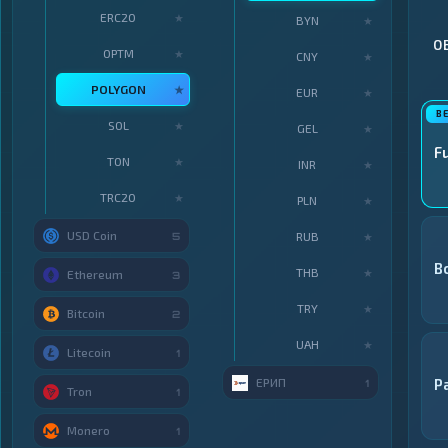
ERC20
★
BYN
★
О
OPTM
★
CNY
★
POLYGON
★
EUR
★
SOL
★
GEL
★
F
TON
★
INR
★
TRC20
★
PLN
★
USD Coin
RUB
5
★
В
THB
★
Ethereum
3
TRY
★
Bitcoin
2
UAH
★
Litecoin
1
ЕРИП
P
1
Tron
1
Monero
1