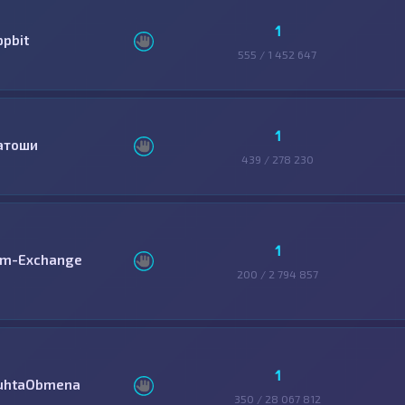
1
ppbit
555 / 1 452 647
1
атоши
439 / 278 230
1
im-Exchange
200 / 2 794 857
1
uhtaObmena
350 / 28 067 812