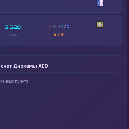
0
/
0
/
1
/
0
3,528
4,7 ★
158 K
к счет Дирхамы AED
менных пункта.