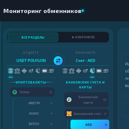
Мониторинг обменников
★ ИЗБРАННОЕ
ВСЕ РАЗДЕЛЫ
ОТДАЁТЕ
ПОЛУЧАЕТЕ
USDT POLYGON
Счет · AED
И
о
л
КРИПТОВАЛЮТЫ
БАНКОВСКИЕ СЧЕТА И
в
КАРТЫ
Tether
9
Банковская
13
карта
ARBTM
★
AVAXC
★
Банковский счет
11
BEP20
★
AED
★