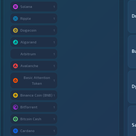
Solana
1
D
Ripple
1
Dogecoin
1
Algorand
1
B
Arbitrum
1
Avalanche
1
Basic Attention
1
Token
D
Binance Coin (BNB)
1
BitTorrent
1
Bitcoin Cash
1
S
Cardano
1