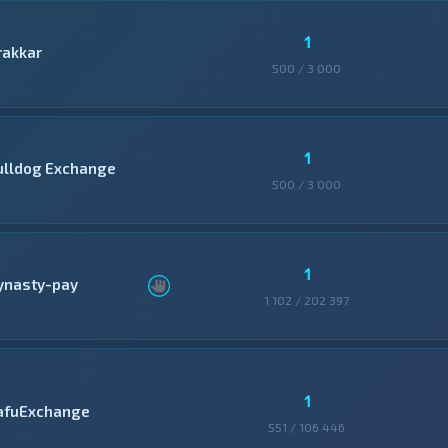
1
rakkar
500 / 3 000
1
ulldog Exchange
500 / 3 000
1
ynasty-pay
1 102 / 202 397
1
afuExchange
551 / 106 446