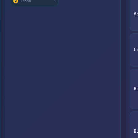
Zcash
1
A
С
R
B