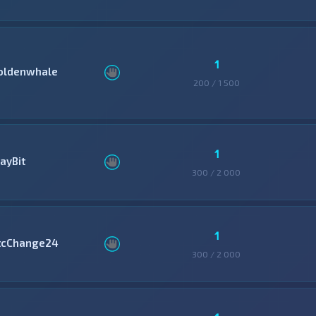
1
oldenwhale
200 / 1 500
1
ayBit
300 / 2 000
1
tcChange24
300 / 2 000