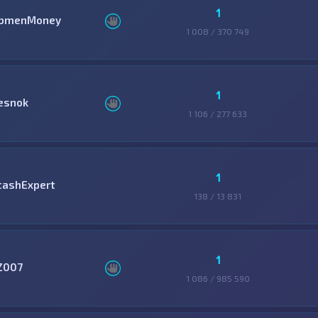
1
bmenMoney
1 008 / 370 749
1
esnok
1 106 / 277 633
1
cashExpert
138 / 13 831
1
Z007
1 086 / 985 590