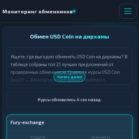
Мониторинг обменников
НАПРАВЛЕНИЕ
Обмен USD Coin на дирхамы
×
ОБМЕНА
Ищете, где выгодно обменять USD Coin на дирхамы? В
★ ИЗБРАННОЕ
ВСЕ РАЗДЕЛЫ
таблице собраны топ 21 лучших предложений от
проверенных обменников. Сравните курсы USD Coin
О
П
Читать далее
Ерц20 → Банковский счет дирхам, выберите
Т
О
Д
подходящий вариант с учётом резерва и лимитов, и
Л
А
У
совершите обмен быстро и безопасно. Все обменные
Ё
Ч
Курсы обновились 5 сек назад.
пункты прошли модерацию и отображаются с учётом
Т
А
выгодности курса.
Е
Е
Т
USDC ERC20
Fury-exchange
Е
Счет · AED