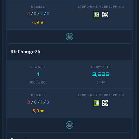
★
A
Ripple
1
H
0
/
0
/
2
/
0
Dogecoin
1
ЕРИП
1
4,9 ★
Algorand
1
Arbitrum
1
Avalanche
1
BtcChange24
Basic
Attention
1
Token
1
3,638
300 / 2 000
6,4 M
Binance
Coin
1
(BNB)
0
/
0
/
1
/
0
BitTorrent
1
5,0 ★
Bitcoin
1
Cash
Cardano
1