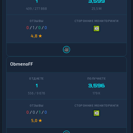
1
3,599
439 / 277 868
25,5 M
0
/
1
/
0
/
0
4,8 ★
ObmenoFF
1
3,596
556 / 9 676
179 K
0
/
0
/
1
/
0
5,0 ★