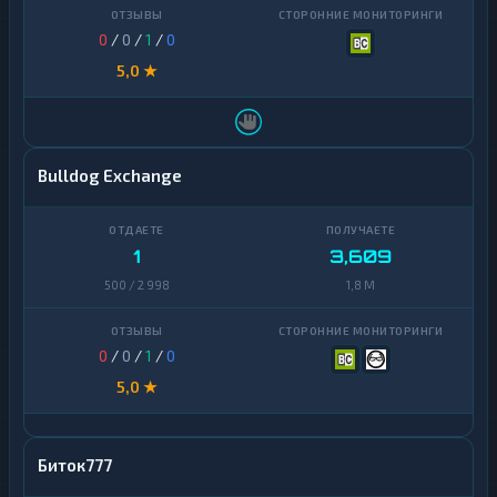
0
/
0
/
1
/
0
5,0 ★
Bulldog Exchange
1
3,609
500 / 2 998
1,8 M
0
/
0
/
1
/
0
5,0 ★
Биток777