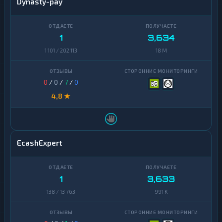
Dynasty-pay
Chainlink
1
Cosmos
1
1
3,634
Dai
1
1 101 / 202 113
18 M
Dash
1
0
/
0
/
7
/
0
Decentraland
1
MANA
4,8 ★
EOS
1
Ethereum
1
Classic
EcashExpert
ICON
1
Kaspa
1
1
3,633
138 / 13 763
991 K
Maker
1
NEAR
1
Protocol