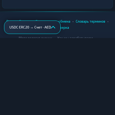
•
•
•
•
Вики
Города
Безопасность обмена
Словарь терминов
USDC ERC20 → Счет · AED
AML-проверка
•
•
Методология оценки
Как мы зарабатываем
Для обменников
Купить крипту
Продать крипту
Купить за рубли
Продать за рубли
© Мониторинг обменников — 2026