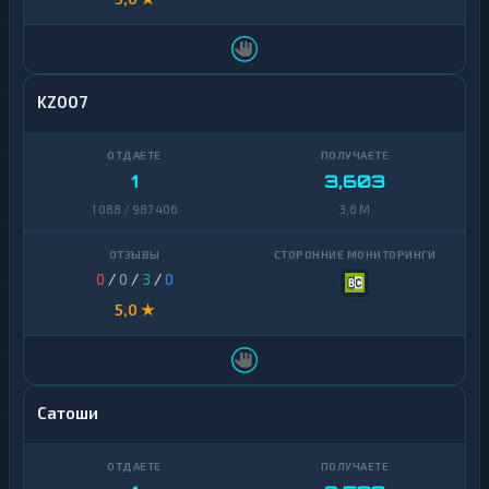
KZ007
1
3,603
1 088 / 987 406
3,6 M
0
/
0
/
3
/
0
5,0 ★
Сатоши