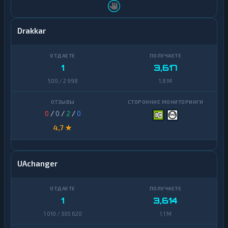
Zcash
1
Drakkar
1
3,617
500 / 2 998
1,8 M
0
/
0
/
2
/
0
4,7 ★
UAchanger
1
3,614
1 010 / 305 620
1,1 M