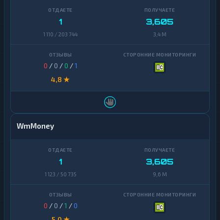
1
3,605
1 110 / 203 744
3,4 M
0
/
0
/
0
/
1
4,8 ★
WmMoney
1
3,605
1 123 / 50 735
9,6 M
0
/
0
/
1
/
0
5,0 ★