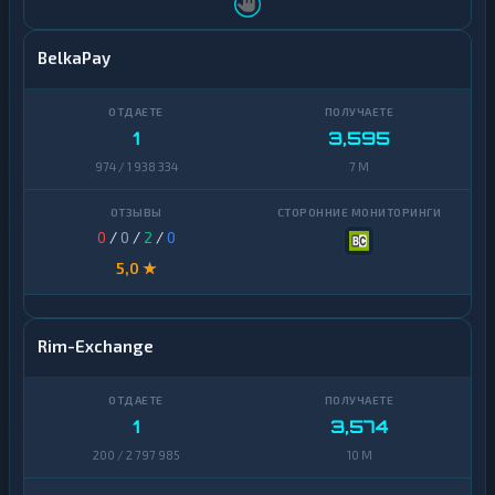
BelkaPay
1
3,595
974 / 1 938 334
7 M
0
/
0
/
2
/
0
5,0 ★
Rim-Exchange
1
3,574
200 / 2 797 985
10 M