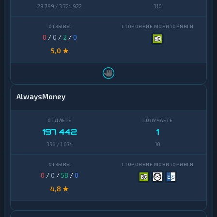
VeChain
1
29 799 / 3 724 922
310
Waves
1
Yearn
0
/
0
/
2
/
0
1
Finance
5,0 ★
Zcash
1
AlwaysMoney
197 442
1
358 / 1 074
10
0
/
0
/
58
/
0
4,8 ★