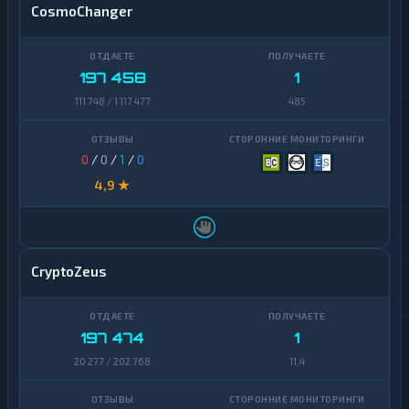
CosmoChanger
197 458
1
111 748 / 1 117 477
485
0
/
0
/
1
/
0
4,9 ★
CryptoZeus
197 474
1
20 277 / 202 768
11,4