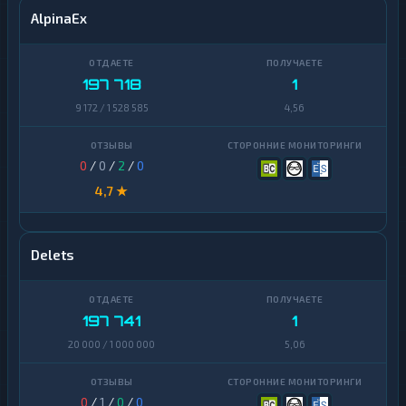
AlpinaEx
197 718
1
9 172 / 1 528 585
4,56
0
/
0
/
2
/
0
4,7 ★
Delets
197 741
1
20 000 / 1 000 000
5,06
0
/
1
/
0
/
0