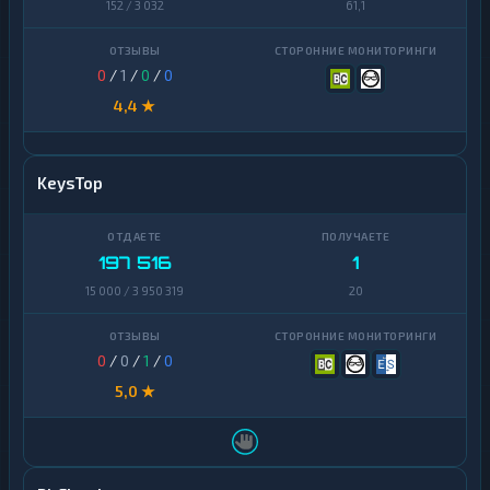
152 / 3 032
61,1
0
/
1
/
0
/
0
4,4 ★
KeysTop
197 516
1
15 000 / 3 950 319
20
0
/
0
/
1
/
0
5,0 ★