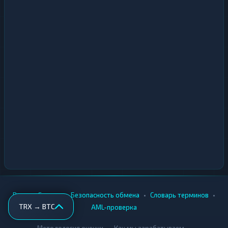
•
•
•
•
Вики
Города
Безопасность обмена
Словарь терминов
TRX → BTC
AML-проверка
•
•
Методология оценки
Как мы зарабатываем