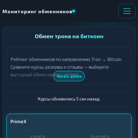
Мониторинг обменников
НАПРАВЛЕНИЕ
Обмен трона на биткоин
×
ОБМЕНА
Рейтинг обменников по направлению Tron → Bitcoin.
★ ИЗБРАННОЕ
ВСЕ РАЗДЕЛЫ
Сравните курсы, резервы и отзывы — выберите
выгодный обмен между сетями.
О
П
Читать далее
Т
О
Д
Л
А
У
Ё
Ч
Курсы обновились 6 сек назад.
Т
А
Е
Е
Т
TRX
PrimeX
Е
BTC