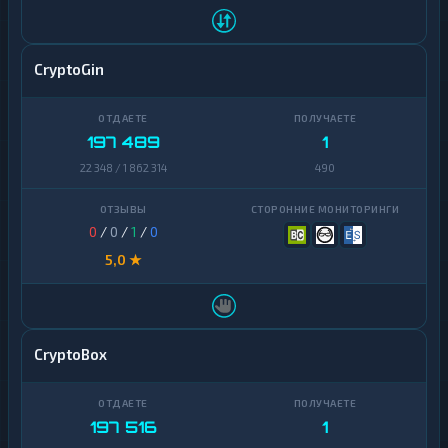
CryptoGin
197 489
1
22 348 / 1 862 314
490
0
/
0
/
1
/
0
5,0 ★
CryptoBox
197 516
1