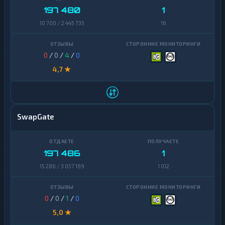
197 480
1
10 700 / 2 445 735
16
0
/
0
/
4
/
0
4,7 ★
SwapGate
197 486
1
15 286 / 3 057 169
1 012
0
/
0
/
1
/
0
5,0 ★