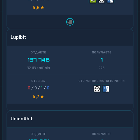
4,6 ★
Lupibit
197 746
1
32 113 / 401 414
278
0
/
0
/
1
/
0
4,7 ★
UnionXbit