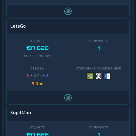
LetsGo
197 628
1
19 763 / 3 952 569
200
0
/
0
/
1
/
0
5,0 ★
KupitMan
197 628
1