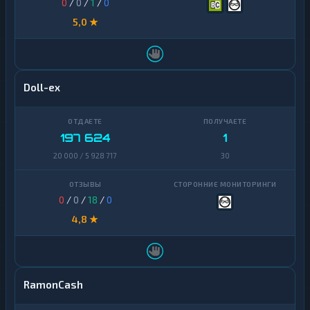
0
/
0
/
1
/
0
5,0 ★
Doll-ex
197 624
1
20 000 / 5 928 717
30
0
/
0
/
18
/
0
4,8 ★
RamonCash