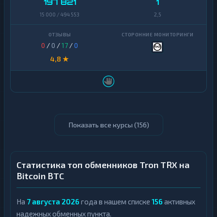
197 821
1
15 000 / 494 553
2,5
0
/
0
/
17
/
0
4,8 ★
Показать все курсы (
156
)
Статистика топ обменников Tron TRX на
Bitcoin BTC
На
7 августа 2026
года в нашем списке
156
активных
надежных обменных пункта.