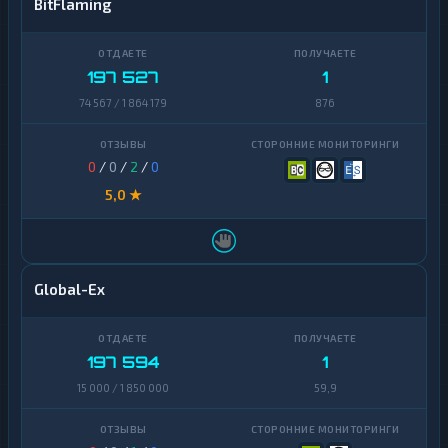
BitFlaming
197 527
1
74 567 / 1 864 179
876
0
/
0
/
2
/
0
5,0 ★
Global-Ex
197 594
1
15 000 / 1 850 000
59,9