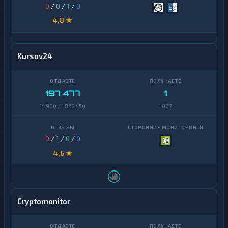
0
/
0
/
1
/
0
4,8 ★
Kursov24
197 477
1
14 900 / 1 862 450
1 007
0
/
1
/
0
/
0
4,6 ★
Cryptomonitor