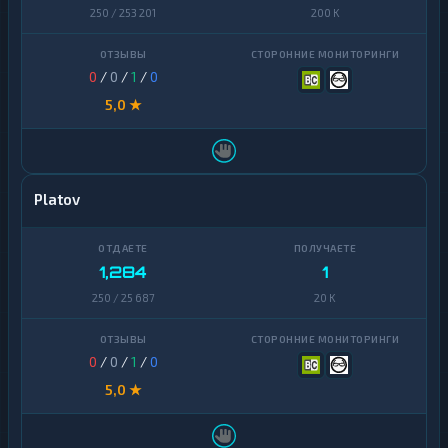
Zcash
1
250 / 253 201
200 K
Zcash
1
0
/
0
/
1
/
0
5,0 ★
Platov
1,284
1
250 / 25 687
20 K
0
/
0
/
1
/
0
5,0 ★