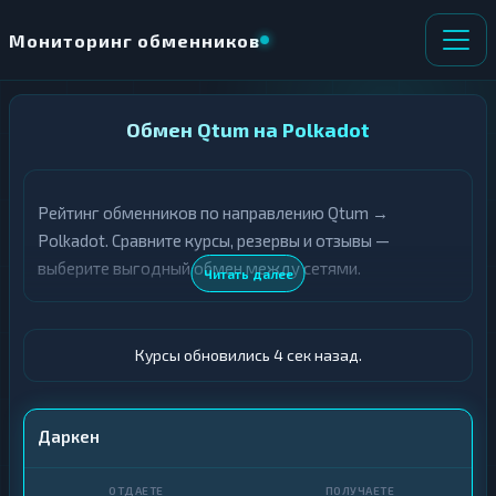
Мониторинг обменников
НАПРАВЛЕНИЕ
Обмен Qtum на Polkadot
×
ОБМЕНА
Рейтинг обменников по направлению Qtum →
★ ИЗБРАННОЕ
ВСЕ РАЗДЕЛЫ
Polkadot. Сравните курсы, резервы и отзывы —
выберите выгодный обмен между сетями.
О
П
Читать далее
Т
О
Д
Л
А
У
Ё
Ч
Курсы обновились 5 сек назад.
Т
А
Е
Е
Т
QTUM
Даркен
Е
DOT