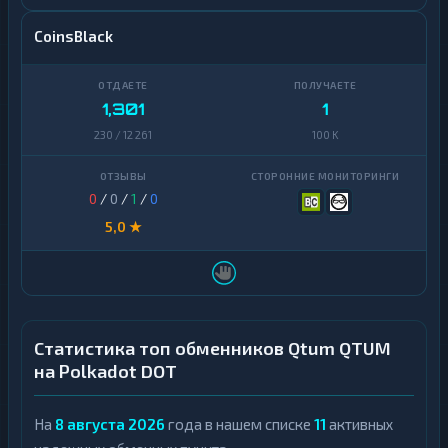
CoinsBlack
1,301
1
230 / 12 261
100 K
0
/
0
/
1
/
0
5,0 ★
Статистика топ обменников Qtum QTUM
на Polkadot DOT
На
8 августа 2026
года в нашем списке
11
активных