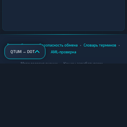
•
•
•
•
Вики
Города
Безопасность обмена
Словарь терминов
QTUM → DOT
AML-проверка
•
•
Методология оценки
Как мы зарабатываем
Для обменников
Купить крипту
Продать крипту
Купить за рубли
Продать за рубли