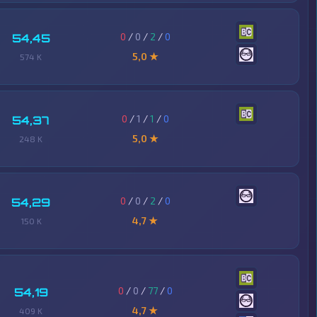
0
/
0
/
2
/
0
54,45
5,0 ★
574 K
0
/
1
/
1
/
0
54,37
5,0 ★
248 K
0
/
0
/
2
/
0
54,29
4,7 ★
150 K
0
/
0
/
77
/
0
54,19
4,7 ★
409 K