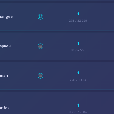
1
hangee
278 / 22 269
1
аркен
30 / 4 553
1
anan
9,21 / 1 842
1
arifex
0,451 / 2 367