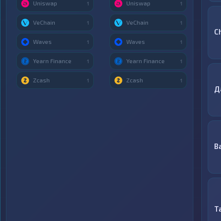
Uniswap
Uniswap
1
1
VeChain
VeChain
1
1
C
Waves
Waves
1
1
Yearn Finance
Yearn Finance
1
1
Zcash
Zcash
1
1
Д
B
T