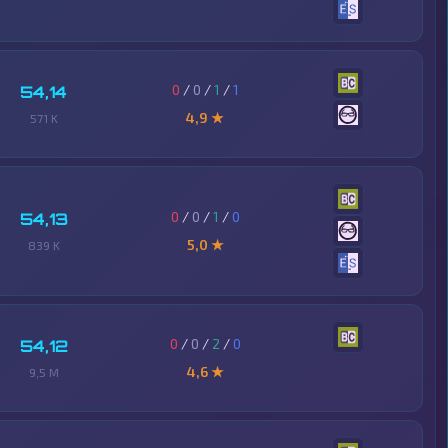
0
/
0
/
1
/
1
54,14
4,9 ★
571 K
0
/
0
/
1
/
0
54,13
5,0 ★
839 K
0
/
0
/
2
/
0
54,12
4,6 ★
9,5 M