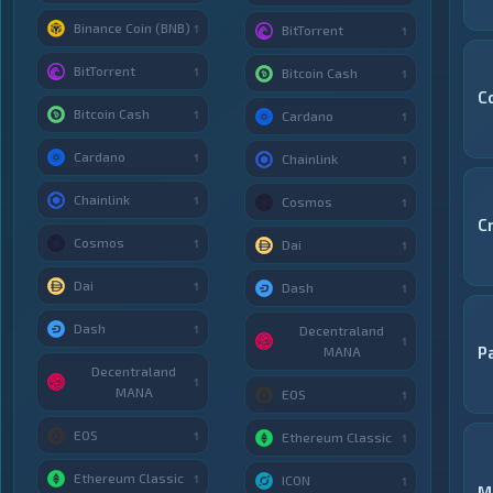
Binance Coin (BNB)
1
BitTorrent
1
BitTorrent
1
Bitcoin Cash
1
C
Bitcoin Cash
1
Cardano
1
Cardano
1
Chainlink
1
Chainlink
1
Cosmos
1
C
Cosmos
1
Dai
1
Dai
1
Dash
1
Dash
1
Decentraland
1
P
MANA
Decentraland
1
MANA
EOS
1
EOS
1
Ethereum Classic
1
Ethereum Classic
1
ICON
1
M