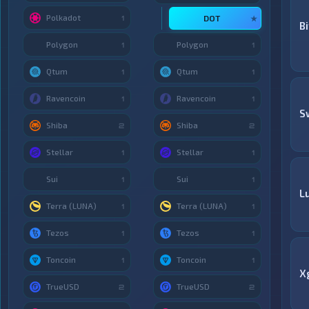
Polkadot
DOT
1
★
B
Polygon
Polygon
1
1
Qtum
Qtum
1
1
Ravencoin
Ravencoin
1
1
S
Shiba
Shiba
2
2
Stellar
Stellar
1
1
Sui
Sui
1
1
Lu
Terra (LUNA)
Terra (LUNA)
1
1
Tezos
Tezos
1
1
Toncoin
Toncoin
1
1
X
TrueUSD
TrueUSD
2
2