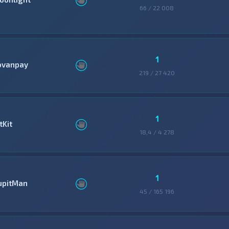
66 / 22 008
1
ovanpay
219 / 27 420
1
tKit
18,4 / 4 278
1
upitMan
45 / 165 196