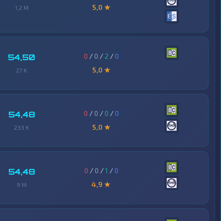
5,0 ★
1,2 M
0
/
0
/
2
/
0
54,50
5,0 ★
27 K
0
/
0
/
0
/
0
54,48
5,0 ★
233 K
0
/
0
/
1
/
0
54,48
4,9 ★
9 M