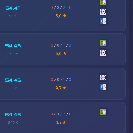
0
/
0
/
2
/
0
54,47
5,0 ★
90 K
0
/
0
/
1
/
0
54,46
5,0 ★
63,2 M
0
/
0
/
1
/
0
54,46
4,7 ★
3,6 M
0
/
0
/
2
/
0
54,45
4,7 ★
802 K