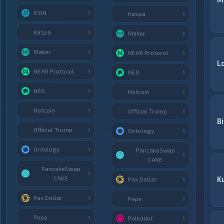
ICON
1
Kaspa
1
Kaspa
1
Maker
1
Maker
1
NEAR Protocol
1
L
NEAR Protocol
1
NEO
1
NEO
1
Notcoin
1
Notcoin
1
Official Trump
1
Bi
Official Trump
1
Ontology
1
Ontology
1
PancakeSwap
1
CAKE
PancakeSwap
1
CAKE
K
Pax Dollar
1
Pax Dollar
1
Pepe
1
Pepe
1
Polkadot
1