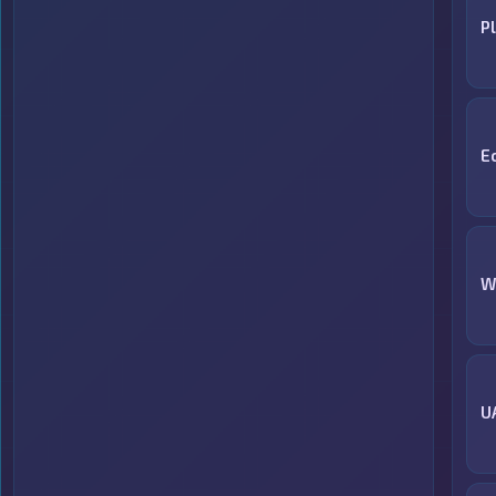
P
E
W
U