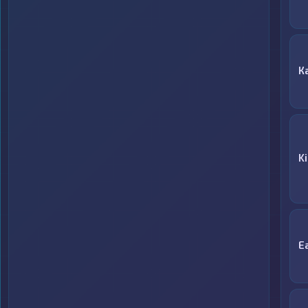
К
K
E