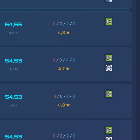
0
/
0
/
2
/
0
54,55
4,8 ★
4,6 M
0
/
0
/
4
/
0
54,53
4,7 ★
1,2 M
0
/
0
/
1
/
0
54,53
4,8 ★
54 K
0
/
0
/
2
/
0
54,53