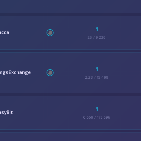
1
асса
25 / 9 236
1
ingsExchange
2,28 / 15 499
1
asyBit
0,669 / 173 696