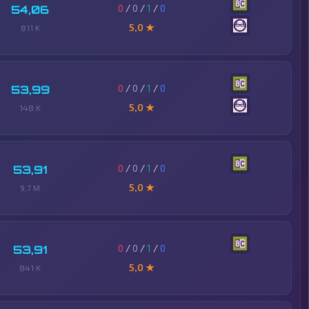
0
/
0
/
1
/
0
54,06
5,0 ★
811 K
0
/
0
/
1
/
0
53,99
5,0 ★
148 K
0
/
0
/
1
/
0
53,91
5,0 ★
9,7 M
0
/
0
/
1
/
0
53,91
5,0 ★
841 K