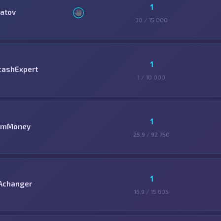
1
latov
30 / 15 000
1
cashExpert
1 / 10 000
1
mMoney
25,9 / 92 750
1
Achanger
16,9 / 15 605