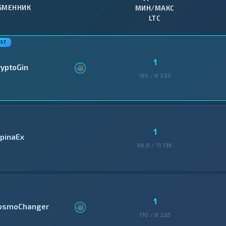
БМЕННИК
МИН/МАКС
LTC
1
ryptoGin
165 / 8 233
1
lpinaEx
66,8 / 11 136
1
osmoChanger
110 / 8 226