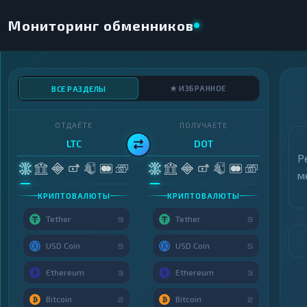
Мониторинг обменников
★ ИЗБРАННОЕ
ВСЕ РАЗДЕЛЫ
ОТДАЁТЕ
ПОЛУЧАЕТЕ
LTC
DOT
Р
м
КРИПТОВАЛЮТЫ
КРИПТОВАЛЮТЫ
Tether
Tether
9
9
USD Coin
USD Coin
5
5
Ethereum
Ethereum
3
3
Bitcoin
Bitcoin
2
2