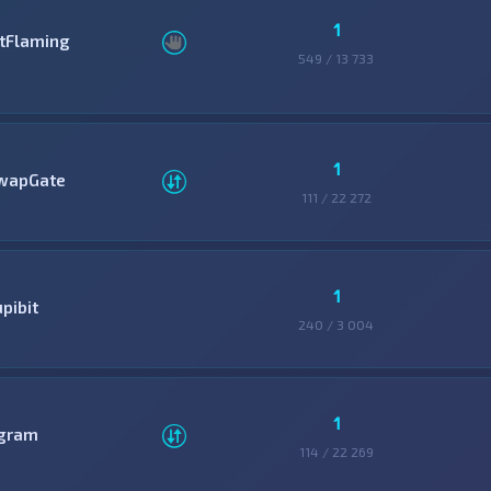
1
itFlaming
549 / 13 733
1
wapGate
111 / 22 272
1
pibit
240 / 3 004
1
gram
114 / 22 269