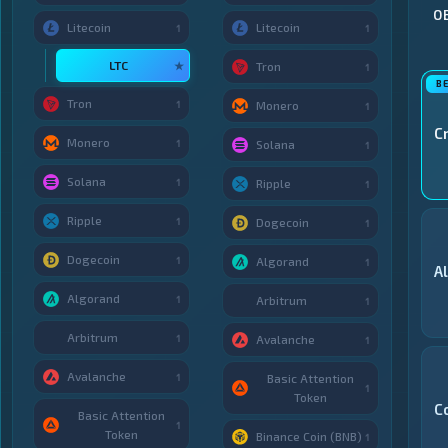
О
Litecoin
Litecoin
1
1
LTC
★
Tron
1
Tron
1
Monero
1
C
Monero
1
Solana
1
Solana
1
Ripple
1
Ripple
1
Dogecoin
1
Dogecoin
1
Algorand
1
A
Algorand
1
Arbitrum
1
Arbitrum
1
Avalanche
1
Avalanche
1
Basic Attention
1
Token
C
Basic Attention
1
Token
Binance Coin (BNB)
1