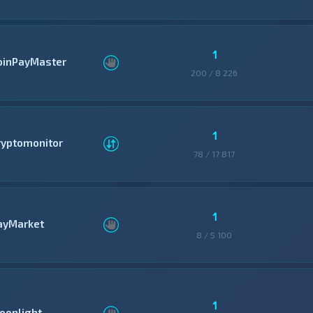
1
oinPayMaster
200 / 8 226
1
ryptomonitor
78 / 17 817
1
ayMarket
8 / 5 100
1
oonlight