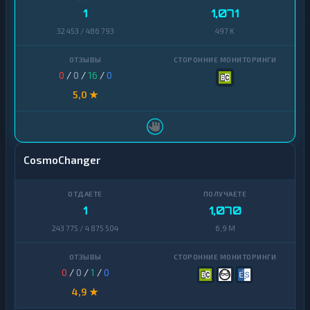
ИПТОВАЛЮТЫ
1
1,071
Tether
9
КРИПТОВАЛЮТЫ
32 453 / 486 793
497 K
USD
Tether
9
5
Coin
0
/
0
/
16
/
0
USD
5
Ethereum
3
Coin
5,0 ★
Bitcoin
2
Ethereum
3
Litecoin
1
Bitcoin
2
CosmoChanger
Tron
1
Litecoin
1
Monero
1
Tron
1
1
1,070
Ripple
1
Monero
1
243 775 / 4 875 504
6,9 M
Solana
1
Ripple
1
Dogecoin
1
Solana
1
0
/
0
/
1
/
0
4,9 ★
Algorand
1
Dogecoin
1