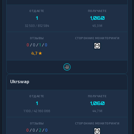
1
1,060
32 503 / 812 584
45,3 M
0
/
0
/
1
/
0
4,7 ★
Ukrswap
1
1,060
1 100 / 42 160 066
44,7 M
0
/
0
/
2
/
0