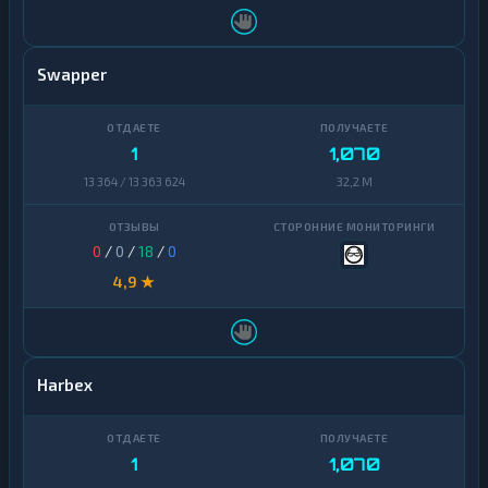
Arbitrum
D
1
O
★
G
Avalanche
1
E
Swapper
Basic
Algorand
1
Attention
1
Token
Arbitrum
1
1
1,070
Binance
13 364 / 13 363 624
32,2 M
Avalanche
1
Coin
1
(BNB)
Basic
Attention
1
BitTorrent
1
0
/
0
/
18
/
0
Token
4,9 ★
Bitcoin
1
Binance
Cash
Coin
1
(BNB)
Cardano
1
Harbex
BitTorrent
1
Chainlink
1
Bitcoin
Cosmos
1
1
Cash
1
1,070
Dai
1
Cardano
1