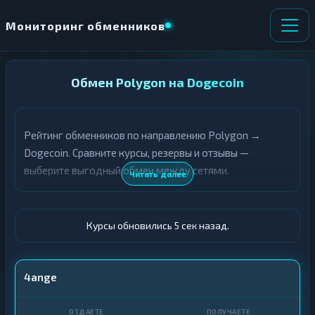
Мониторинг обменников
НАПРАВЛЕНИЕ
Обмен Polygon на Dogecoin
×
ОБМЕНА
Рейтинг обменников по направлению Polygon →
★ ИЗБРАННОЕ
ВСЕ РАЗДЕЛЫ
Dogecoin. Сравните курсы, резервы и отзывы —
выберите выгодный обмен между сетями.
О
П
Читать далее
Т
О
Д
Л
А
У
Ё
Ч
Курсы обновились 6 сек назад.
Т
А
Е
Е
Т
POL
4ange
Е
DOGE