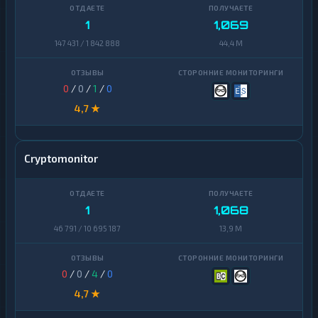
Finance
1
1,069
Zcash
1
147 431 / 1 842 888
44,4 M
0
/
0
/
1
/
0
4,7 ★
Cryptomonitor
1
1,068
46 791 / 10 695 187
13,9 M
0
/
0
/
4
/
0
4,7 ★