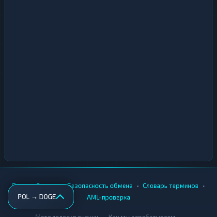
•
•
•
•
Вики
Города
Безопасность обмена
Словарь терминов
POL → DOGE
AML-проверка
•
•
Методология оценки
Как мы зарабатываем