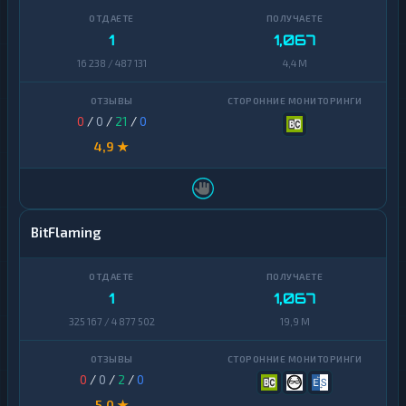
1
1,067
16 238 / 487 131
4,4 M
0
/
0
/
21
/
0
4,9 ★
BitFlaming
1
1,067
325 167 / 4 877 502
19,9 M
0
/
0
/
2
/
0
5,0 ★