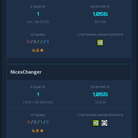
1
1,056
401 / 64 131 211
68,4 M
0
/
0
/
2
/
0
4,6 ★
NicexChanger
1
1,055
2 670 / 66 900 000
70,6 M
0
/
0
/
1
/
0
4,8 ★