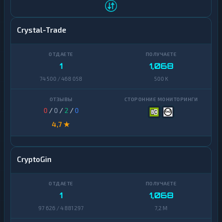
Crystal-Trade
1
1,068
74 500 / 468 058
500 K
0
/
0
/
2
/
0
4,7 ★
CryptoGin
1
1,068
97 626 / 4 881 297
7,2 M