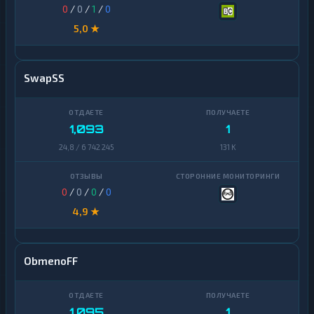
0
/
0
/
1
/
0
5,0 ★
SwapSS
1,093
1
24,8 / 6 742 245
131 K
0
/
0
/
0
/
0
4,9 ★
ObmenoFF
1,095
1