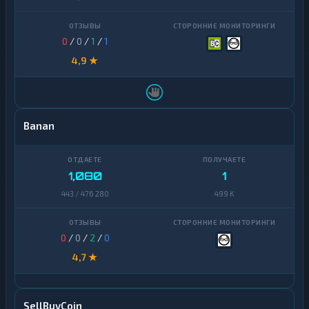
0
/
0
/
1
/
1
4,9 ★
Banan
1,080
1
443 / 476 280
499 K
0
/
0
/
2
/
0
4,7 ★
SellBuyCoin