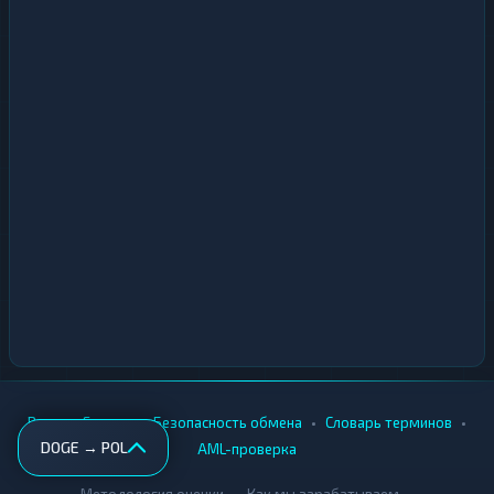
•
•
•
•
Вики
Города
Безопасность обмена
Словарь терминов
DOGE → POL
AML-проверка
•
•
Методология оценки
Как мы зарабатываем