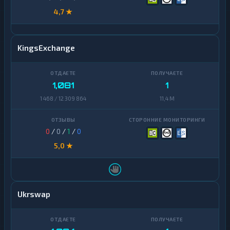
4,7 ★
KingsExchange
1,081
1
1 468 / 12 309 864
11,4 M
0
/
0
/
1
/
0
5,0 ★
Ukrswap