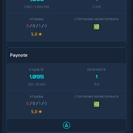
5 841 / 5 800 108
5,3 M
0
/
0
/
1
/
0
5,0 ★
Paynote
1,095
1
120 / 16 420
15 K
0
/
0
/
1
/
0
5,0 ★