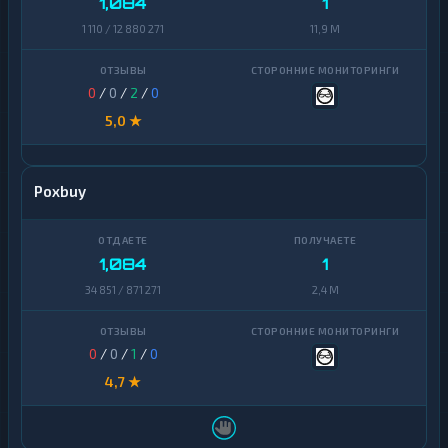
1,084
1
1 110 / 12 880 271
11,9 M
0
/
0
/
2
/
0
5,0 ★
Poxbuy
1,084
1
34 851 / 871 271
2,4 M
0
/
0
/
1
/
0
4,7 ★