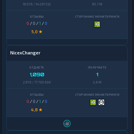
18 676 / 54 291 532
85,7 M
0
/
0
/
1
/
0
5,0 ★
NicexChanger
1,090
1
2 870 / 71 700 000
2,6 M
0
/
0
/
1
/
0
4,8 ★