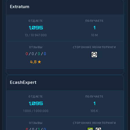
Extratum
1,095
1
13 / 10 947 000
10 M
0
/
0
/
0
/
0
4,8 ★
EcashExpert
1,095
1
1 000 / 1 000 000
105 K
0
/
0
/
1
/
0