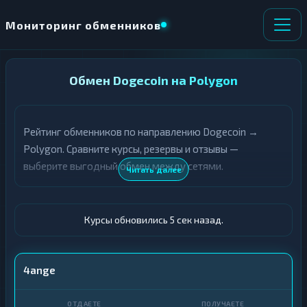
Мониторинг обменников
НАПРАВЛЕНИЕ
Обмен Dogecoin на Polygon
×
ОБМЕНА
Рейтинг обменников по направлению Dogecoin →
★ ИЗБРАННОЕ
ВСЕ РАЗДЕЛЫ
Polygon. Сравните курсы, резервы и отзывы —
выберите выгодный обмен между сетями.
О
П
Читать далее
Т
О
Д
Л
А
У
Ё
Ч
Курсы обновились 6 сек назад.
Т
А
Е
Е
Т
DOGE
4ange
Е
POL