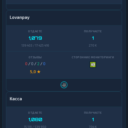
Lovanpay
1,079
1
139 403 / 17 425 416
270 K
0
/
0
/
2
/
0
5,0 ★
Касса
1,080
1
15 119 / 539 950
704 K