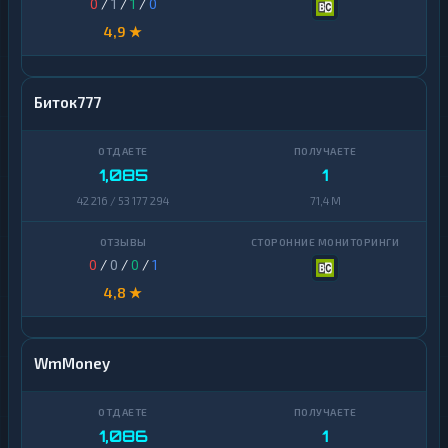
0
/
1
/
1
/
0
4,9 ★
Биток777
1,085
1
42 216 / 53 177 294
71,4 M
0
/
0
/
0
/
1
4,8 ★
WmMoney
1,086
1