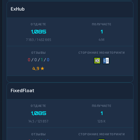
ExHub
1,085
1
7 163 / 1 432 665
4 M
0
/
0
/
1
/
0
4,9 ★
FixedFloat
1,085
1
14,5 / 121 857
126 K