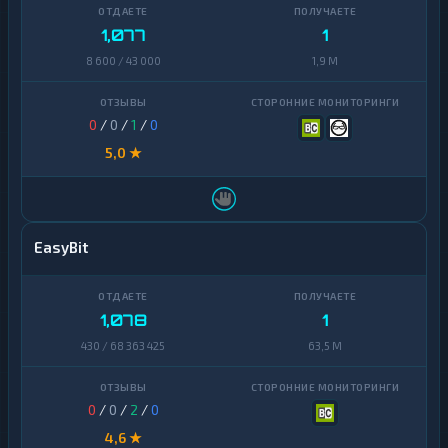
Zcash
1
Zcash
1
1,077
1
8 600 / 43 000
1,9 M
0
/
0
/
1
/
0
5,0 ★
EasyBit
1,078
1
430 / 68 363 425
63,5 M
0
/
0
/
2
/
0
4,6 ★