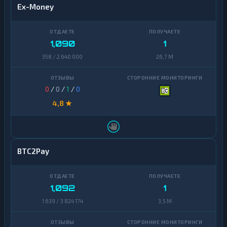
Ex-Money
1,090
1
358 / 2 640 000
26,7 M
0
/
0
/
1
/
0
4,8 ★
BTC2Pay
1,092
1
1 639 / 3 824 174
3,5 M