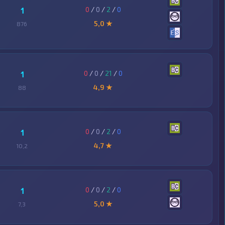
0
/
0
/
2
/
0
1
5,0 ★
876
0
/
0
/
21
/
0
1
4,9 ★
88
0
/
0
/
2
/
0
1
4,7 ★
10,2
0
/
0
/
2
/
0
1
5,0 ★
7,3