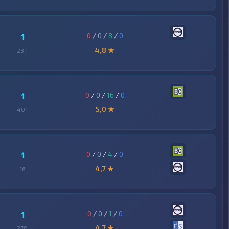
0
/
0
/
8
/
0
1
4,8 ★
23,1
0
/
0
/
16
/
0
1
5,0 ★
401
0
/
0
/
4
/
0
1
4,7 ★
16
0
/
0
/
1
/
0
1
4,7 ★
278