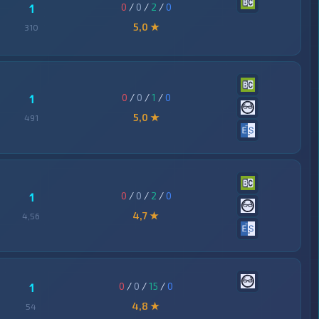
0
/
0
/
2
/
0
1
5,0 ★
310
0
/
0
/
1
/
0
1
5,0 ★
491
0
/
0
/
2
/
0
1
4,7 ★
4,56
0
/
0
/
15
/
0
1
4,8 ★
54