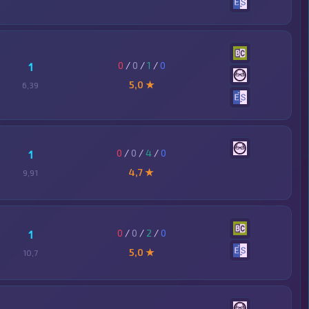
0
/
0
/
1
/
0
1
5,0 ★
6,39
0
/
0
/
4
/
0
1
4,7 ★
9,91
0
/
0
/
2
/
0
1
5,0 ★
10,7