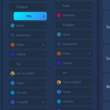
Pepe
1
Polygon
1
Polkadot
1
POL
★
Polygon
1
Qtum
1
C
Qtum
1
Ravencoin
1
Ravencoin
1
Shiba
2
Shiba
2
Stellar
1
L
Stellar
1
Sui
1
Sui
1
Terra (LUNA)
1
Terra (LUNA)
1
Tezos
1
K
Tezos
1
Toncoin
1
Toncoin
1
TrueUSD
2