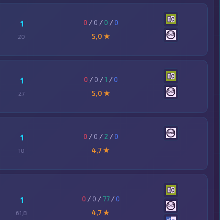
0
/
0
/
0
/
0
1
5,0 ★
20
0
/
0
/
1
/
0
1
5,0 ★
27
0
/
0
/
2
/
0
1
4,7 ★
10
0
/
0
/
77
/
0
1
4,7 ★
61,8