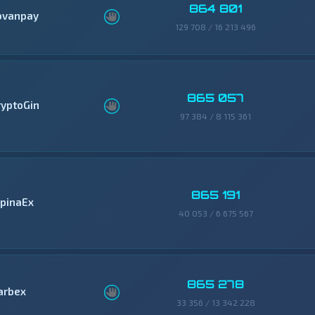
864 801
ovanpay
129 708 / 16 213 496
865 057
ryptoGin
97 384 / 8 115 361
865 191
lpinaEx
40 053 / 6 675 567
865 278
arbex
33 356 / 13 342 228