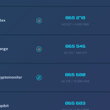
865 278
llex
40 027 / 4 002 668
865 546
ange
32 372 / 485 577
865 680
ryptomonitor
46 729 / 10 680 908
865 683
pibit
147 431 / 1 842 888