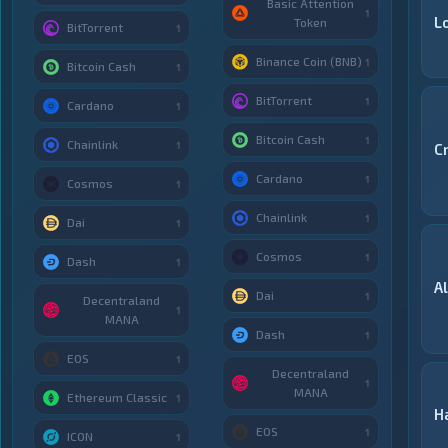
Basic Attention
1
L
Token
BitTorrent
1
Binance Coin (BNB)
1
Bitcoin Cash
1
BitTorrent
1
Cardano
1
Bitcoin Cash
1
Chainlink
1
C
Cardano
1
Cosmos
1
Chainlink
1
Dai
1
Cosmos
1
Dash
1
A
Dai
1
Decentraland
1
MANA
Dash
1
EOS
1
Decentraland
1
MANA
Ethereum Classic
1
H
EOS
1
ICON
1