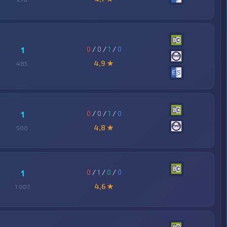
0
/
0
/
1
/
0
1
4,9 ★
485
0
/
0
/
1
/
0
1
4,8 ★
500
0
/
1
/
0
/
0
1
4,6 ★
1 007