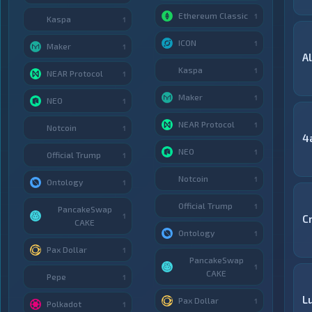
Ethereum Classic
1
Kaspa
1
ICON
1
Maker
1
A
Kaspa
1
NEAR Protocol
1
Maker
1
NEO
1
NEAR Protocol
1
Notcoin
1
4
NEO
1
Official Trump
1
Notcoin
1
Ontology
1
Official Trump
1
PancakeSwap
1
C
CAKE
Ontology
1
Pax Dollar
1
PancakeSwap
1
CAKE
Pepe
1
Lu
Pax Dollar
1
Polkadot
1