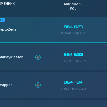
БМЕННИК
МИН/МАКС
POL
864 627
ryptoZeus
87 848 / 878 482
864 633
oinPayMaster
324 299 / 5 675 225
864 784
wapper
13 342 / 13 342 228