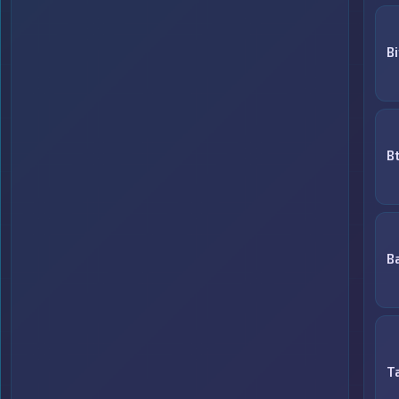
Bi
B
B
T