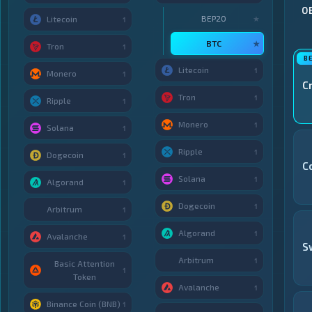
О
BEP20
★
Litecoin
1
BTC
★
Tron
1
Litecoin
1
Monero
1
C
Tron
1
Ripple
1
Monero
1
Solana
1
Ripple
1
Dogecoin
1
C
Solana
1
Algorand
1
Dogecoin
1
Arbitrum
1
Algorand
1
Avalanche
1
S
Arbitrum
1
Basic Attention
1
Token
Avalanche
1
Binance Coin (BNB)
1