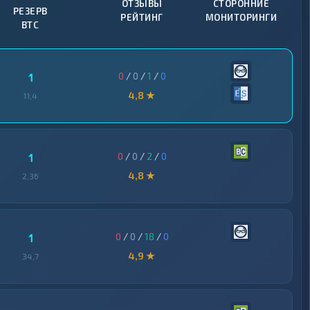
ОТЗЫВЫ
СТОРОННИЕ
РЕЗЕРВ
РЕЙТИНГ
МОНИТОРИНГИ
BTC
0
/
0
/
1
/
0
1
4,8 ★
11,4
0
/
0
/
2
/
0
1
4,8 ★
2,36
0
/
0
/
18
/
0
1
4,9 ★
34,7