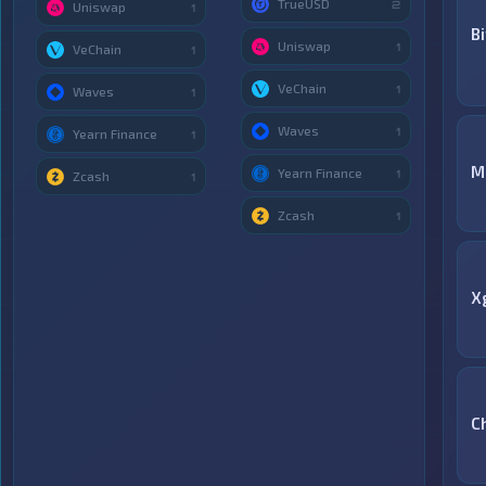
TrueUSD
2
Uniswap
1
B
Uniswap
1
VeChain
1
VeChain
1
Waves
1
Waves
1
Yearn Finance
1
M
Yearn Finance
1
Zcash
1
Zcash
1
X
C