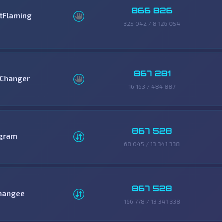
866 826
itFlaming
325 042 / 8 126 054
867 281
Changer
16 163 / 484 887
867 528
gram
68 045 / 13 341 338
867 528
hangee
166 778 / 13 341 338