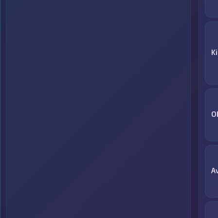
K
O
A