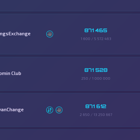
871 465
ingsExchange
1 600 / 5 572 463
871 528
bmin Club
250 / 1 000 000
871 612
vanChange
2 650 / 13 250 667