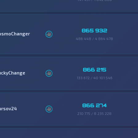
865 932
osmoChanger
486 448 / 4 864 478
866 215
uckyChange
133 672 / 40 101 546
866 274
ursov24
210 775 / 8 235 228