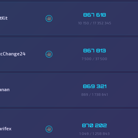
867 618
tKit
10 150 / 17 352 345
867 813
tcChange24
7 500 / 37 500
869 321
anan
869 / 1 738 641
870 202
arifex
1 049 / 1 258 843