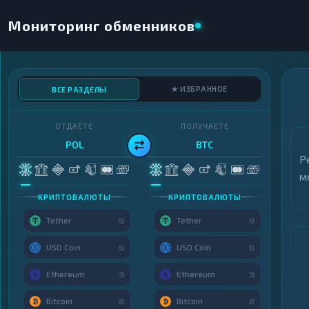
Мониторинг обменников
★ ИЗБРАННОЕ
ВСЕ РАЗДЕЛЫ
ОТДАЁТЕ
ПОЛУЧАЕТЕ
POL
BTC
Р
м
КРИПТОВАЛЮТЫ
КРИПТОВАЛЮТЫ
Tether
Tether
9
9
USD Coin
USD Coin
5
5
Ethereum
Ethereum
3
3
Bitcoin
Bitcoin
2
2