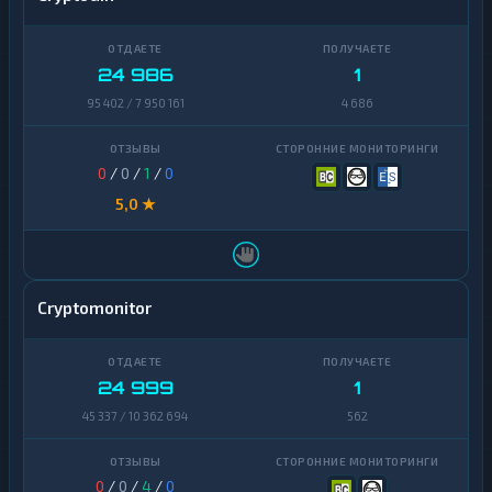
24 986
1
95 402 / 7 950 161
4 686
0
/
0
/
1
/
0
5,0 ★
Cryptomonitor
24 999
1
45 337 / 10 362 694
562
0
/
0
/
4
/
0