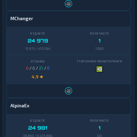
MChanger
24 979
1
15 675 / 470 264
1 860
0
/
0
/
21
/
0
4,9 ★
AlpinaEx
24 981
1
38 860 / 6 476 684
123