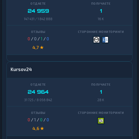
TrueUSD
2
24 959
1
147 431 / 1 842 888
16 K
Uniswap
1
VeChain
1
0
/
0
/
1
/
0
Waves
1
4,7 ★
Yearn
1
Finance
Kursov24
Zcash
1
24 964
1
31 725 / 8 056 842
28 K
0
/
1
/
0
/
0
4,6 ★