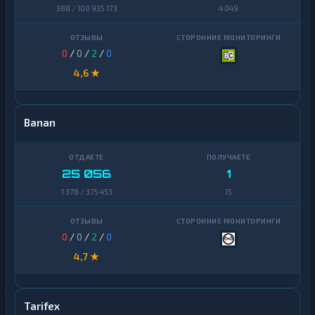
388 / 100 935 173
4 049
0
/
0
/
2
/
0
4,6 ★
Banan
25 056
1
1 378 / 375 453
15
0
/
0
/
2
/
0
4,7 ★
Tarifex