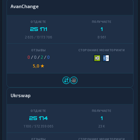
AvanChange
25 171
1
2 635 / 13 173 706
8 961
0
/
0
/
2
/
0
5,0 ★
Ukrswap
25 174
1
1 100 / 572 359 065
23 K