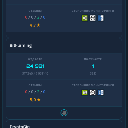
0
/
0
/
2
/
0
4,7 ★
BitFlaming
24 981
1
317 246 / 7 931 146
32 K
0
/
0
/
2
/
0
5,0 ★
CryptoGin