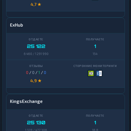
4,7 ★
ExHub
25 122
1
6 460 / 1 291 990
154
0
/
0
/
1
/
0
4,9 ★
KingsExchange
25 130
1
1 328 / 472 306
18,8