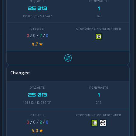
25 013
1
66 019 / 12 937 447
345
0
/
0
/
2
/
0
4,7 ★
Changee
25 013
1
161 812 / 12 939 121
247
0
/
0
/
2
/
0
5,0 ★