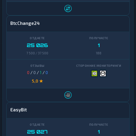
BtcChange24
25 026
1
7 500 / 37 500
188
0
/
0
/
1
/
0
5,0 ★
EasyBit
25 027
1