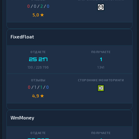
0
/
0
/
2
/
0
5,0 ★
FixedFloat
25 217
1
130 / 226 796
1 341
0
/
1
/
1
/
0
4,9 ★
WmMoney