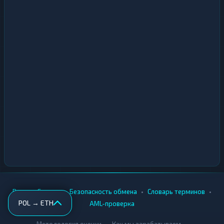
•
•
•
•
Вики
Города
Безопасность обмена
Словарь терминов
POL → ETH
AML-проверка
•
•
Методология оценки
Как мы зарабатываем