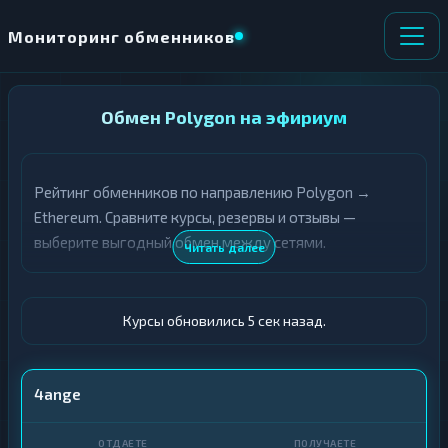
Мониторинг обменников
НАПРАВЛЕНИЕ
Обмен Polygon на эфириум
×
ОБМЕНА
Рейтинг обменников по направлению Polygon →
★ ИЗБРАННОЕ
ВСЕ РАЗДЕЛЫ
Ethereum. Сравните курсы, резервы и отзывы —
выберите выгодный обмен между сетями.
О
П
Читать далее
Т
О
Д
Л
А
У
Ё
Ч
Курсы обновились 6 сек назад.
Т
А
Е
Е
Т
POL
4ange
Е
ETH