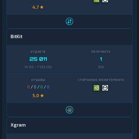
4,7 ★
BitKit
25 011
1
10 150 / 7 503 292
300
0
/
0
/
0
/
0
5,0 ★
Xgram