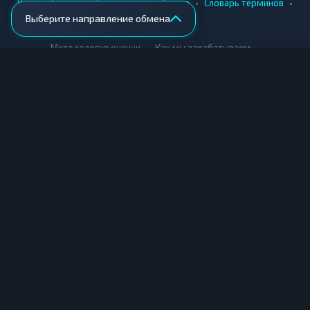
•
•
•
•
Вики
Города
Безопасность обмена
Словарь терминов
соответствующем блоке.
Выберите направление обмена
AML-проверка
•
•
Методология оценки
Как мы зарабатываем
Для обменников
Купить крипту
Продать крипту
Купить за рубли
Продать за рубли
© Мониторинг обменников — 2026
|
|
|
Условия использования
Конфиденциальность
Cookies
Карта сайта