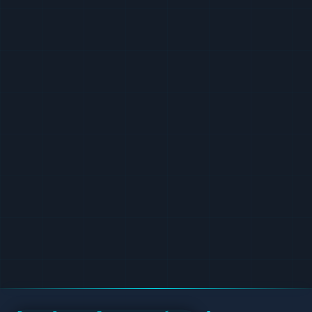
резервов, что позволяет клиентам
оценивать возможность проведения
крупных транзакций.
Объективная оценка качества работы
любого финансового сервиса невозможна
без учета практического опыта его
клиентов. На данной странице мониторинга,
сразу под текстовым описанием,
расположен специальный раздел с
отзывами. Мы рекомендуем изучить уже
опубликованные мнения, чтобы
сформировать полное представление о
специфике взаимодействия с площадкой.
Если вы уже совершали транзакции через
этот сервис, приглашаем вас поделиться
собственным опытом, оставив отзыв в