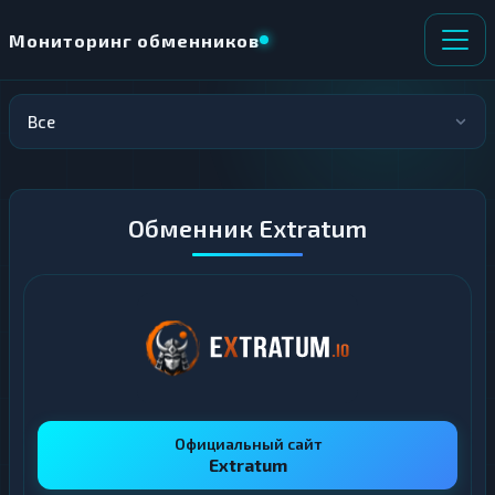
Мониторинг обменников
Все
НАПРАВЛЕНИЕ
×
ОБМЕНА
★ ИЗБРАННОЕ
ВСЕ РАЗДЕЛЫ
Обменник Extratum
О
П
Т
О
Д
Л
А
У
Ё
Ч
Т
А
Е
Е
Т
Е
Официальный сайт
Extratum