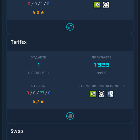
0
/
0
/
1
/
0
5,0 ★
Tarifex
1
1 329
0,0108 / 60,1
449 K
0
/
0
/
77
/
0
4,7 ★
Swop