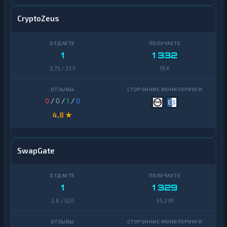
CryptoZeus
1
1 332
3,75 / 37,5
19 K
0
/
0
/
1
/
0
4,8 ★
SwapGate
1
1 329
2,6 / 520
55,2 M