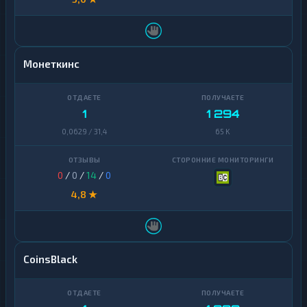
Монеткинс
1
1 294
0,0629 / 31,4
65 K
0
/
0
/
14
/
0
4,8 ★
CoinsBlack