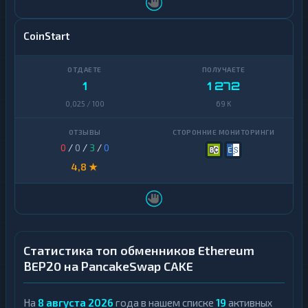
CoinStart
1
1 272
0,025 / 100
69 K
0
/
0
/
3
/
0
4,8 ★
Статистика топ обменников Ethereum
BEP20 на PancakeSwap CAKE
На
8 августа 2026
года в нашем списке
19
активных