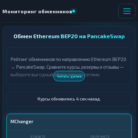
Мониторинг обменников
НАПРАВЛЕНИЕ
Обмен Ethereum BEP20 на PancakeSwap
×
ОБМЕНА
Рейтинг обменников по направлению Ethereum BEP20
★ ИЗБРАННОЕ
ВСЕ РАЗДЕЛЫ
→ PancakeSwap. Сравните курсы, резервы и отзывы —
выберите выгодный обмен между сетями.
О
П
Читать далее
Т
О
Д
Л
А
У
Ё
Ч
Курсы обновились 5 сек назад.
Т
А
Е
Е
Т
ETH BEP20
MChanger
Е
CAKE