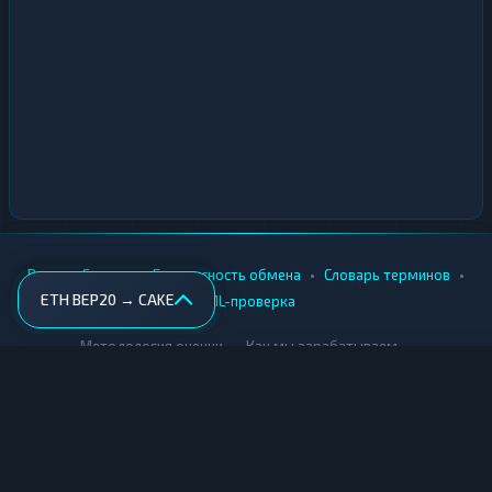
•
•
•
•
Вики
Города
Безопасность обмена
Словарь терминов
ETH BEP20 → CAKE
AML-проверка
•
•
Методология оценки
Как мы зарабатываем
Для обменников
Купить крипту
Продать крипту