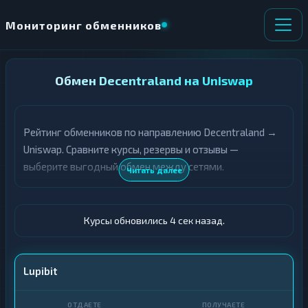
Мониторинг обменников
НАПРАВЛЕНИЕ
Обмен Decentraland на Uniswap
×
ОБМЕНА
Рейтинг обменников по направлению Decentraland →
★ ИЗБРАННОЕ
ВСЕ РАЗДЕЛЫ
Uniswap. Сравните курсы, резервы и отзывы —
выберите выгодный обмен между сетями.
О
П
Читать далее
Т
О
Д
Л
А
У
Ё
Ч
Курсы обновились 5 сек назад.
Т
А
Е
Е
Т
MANA
Lupibit
Е
UNI