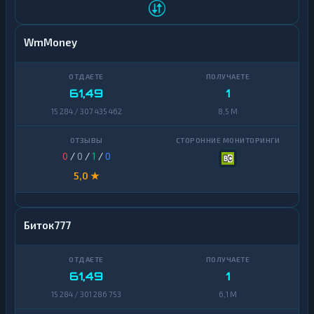
WmMoney
61,49
1
15 284 / 307 435 462
8,5 M
0
/
0
/
1
/
0
5,0 ★
Биток777
61,49
1
15 284 / 301 286 753
6,1 M