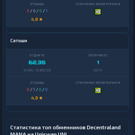
0
/
0
/
0
/
1
4,8 ★
Сатоши
62,35
1
15 494 / 12 883 313
207 K
0
/
1
/
0
/
0
4,8 ★
Статистика топ обменников Decentraland
MANA на Uniswap UNI