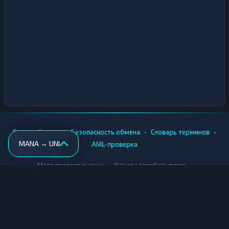
•
•
•
•
Вики
Города
Безопасность обмена
Словарь терминов
MANA → UNI
AML-проверка
•
•
Методология оценки
Как мы зарабатываем
Для обменников
Купить крипту
Продать крипту