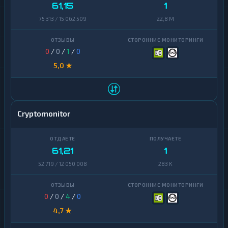
Zcash
1
61,15
1
Zcash
1
75 313 / 15 062 509
22,8 M
0
/
0
/
1
/
0
5,0 ★
Cryptomonitor
61,21
1
52 719 / 12 050 008
283 K
0
/
0
/
4
/
0
4,7 ★