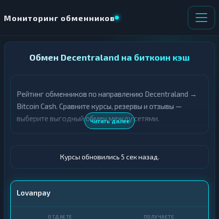
Мониторинг обменников
НАПРАВЛЕНИЕ
Обмен Decentraland на биткоин кэш
×
ОБМЕНА
Рейтинг обменников по направлению Decentraland →
★ ИЗБРАННОЕ
ВСЕ РАЗДЕЛЫ
Bitcoin Cash. Сравните курсы, резервы и отзывы —
выберите выгодный обмен между сетями.
О
П
Читать далее
Т
О
Д
Л
А
У
Ё
Ч
Курсы обновились 5 сек назад.
Т
А
Е
Е
Т
MANA
Lovanpay
Е
BCH