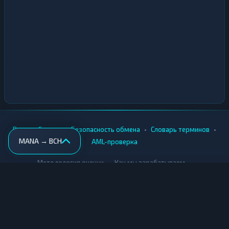
•
•
•
•
Вики
Города
Безопасность обмена
Словарь терминов
MANA → BCH
AML-проверка
•
•
Методология оценки
Как мы зарабатываем
Для обменников
Купить крипту
Продать крипту