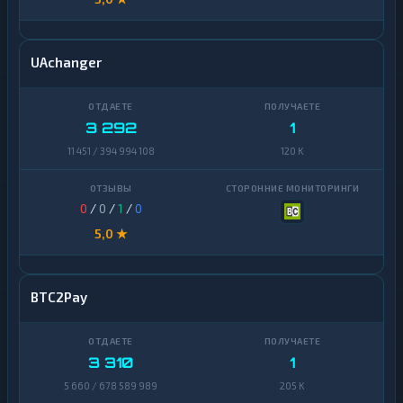
UAchanger
3 292
1
11 451 / 394 994 108
120 K
0
/
0
/
1
/
0
5,0 ★
BTC2Pay
3 310
1
5 660 / 678 589 989
205 K