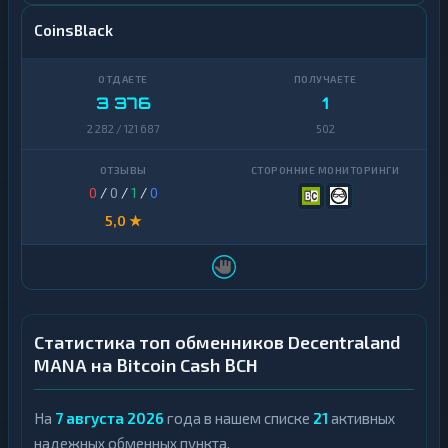
CoinsBlack
3 376
1
2 282 / 121 687
502
0
/
0
/
1
/
0
5,0 ★
Статистика топ обменников Decentraland
MANA на Bitcoin Cash BCH
На
7 августа 2026
года в нашем списке
21
активных
надежных обменных пункта.