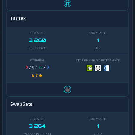
Tarifex
3 260
1
300 / 77 407
1 091
0
/
0
/
77
/
0
4,7 ★
SwapGate
3 264
1
75 222 / 15 044 381
208 K