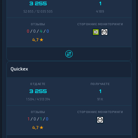
Zcash
1
3 255
1
Zcash
1
52 655 / 12 035 505
4 189
0
/
0
/
4
/
0
4,7 ★
Quickex
3 255
1
1 504 / 4 513 314
91 K
1
/
0
/
1
/
0
4,7 ★