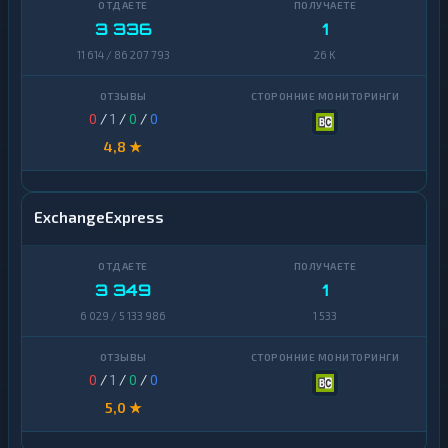
3 336
1
11 614 / 86 207 793
26 K
0
/
1
/
0
/
0
4,8 ★
ExchangeExpress
3 349
1
6 029 / 5 133 986
1 533
0
/
1
/
0
/
0
5,0 ★