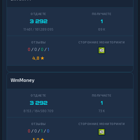
3 292
1
11 461 / 161 289 095
69 K
0
/
0
/
0
/
1
4,8 ★
WmMoney
3 292
1
8 153 / 164 580 709
73 K
0
/
0
/
1
/
0
5,0 ★