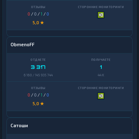
0
/
0
/
1
/
0
5,0 ★
ObmenoFF
3 317
1
6 160 / 145 935 744
44 K
0
/
0
/
1
/
0
5,0 ★
Сатоши