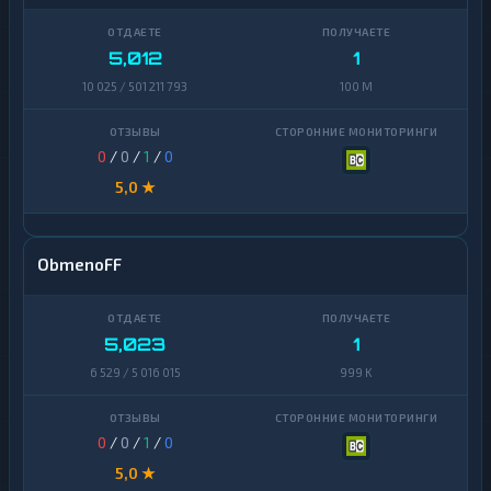
5,012
1
10 025 / 501 211 793
100 M
0
/
0
/
1
/
0
5,0 ★
ObmenoFF
5,023
1
6 529 / 5 016 015
999 K
0
/
0
/
1
/
0
5,0 ★