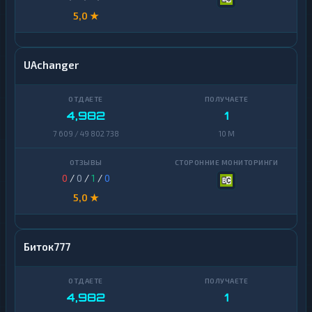
5,0 ★
UAchanger
4,982
1
7 609 / 49 802 738
10 M
0
/
0
/
1
/
0
5,0 ★
Биток777
4,982
1