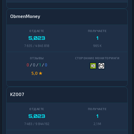
ObmenMoney
5,023
1
7 635 / 4 845 818
965 K
0
/
0
/
1
/
0
5,0 ★
KZ007
5,023
1
7 483 / 9 844 192
2,1 M