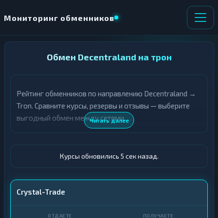
Мониторинг обменников
НАПРАВЛЕНИЕ
Обмен Decentraland на трон
×
ОБМЕНА
Рейтинг обменников по направлению Decentraland →
★ ИЗБРАННОЕ
ВСЕ РАЗДЕЛЫ
Tron. Сравните курсы, резервы и отзывы — выберите
выгодный обмен между сетями.
О
П
Читать далее
Т
О
Д
Л
А
У
Ё
Ч
Курсы обновились 6 сек назад.
Т
А
Е
Е
Т
MANA
Crystal-Trade
Е
TRX