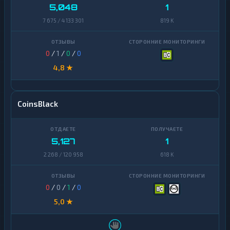
5,048
1
7 675 / 4 133 301
819 K
0
/
1
/
0
/
0
4,8 ★
CoinsBlack
5,127
1
2 268 / 120 958
618 K
0
/
0
/
1
/
0
5,0 ★