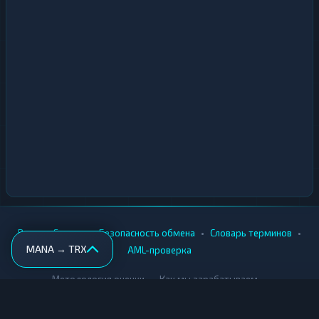
•
•
•
•
Вики
Города
Безопасность обмена
Словарь терминов
MANA → TRX
AML-проверка
•
•
Методология оценки
Как мы зарабатываем
Для обменников