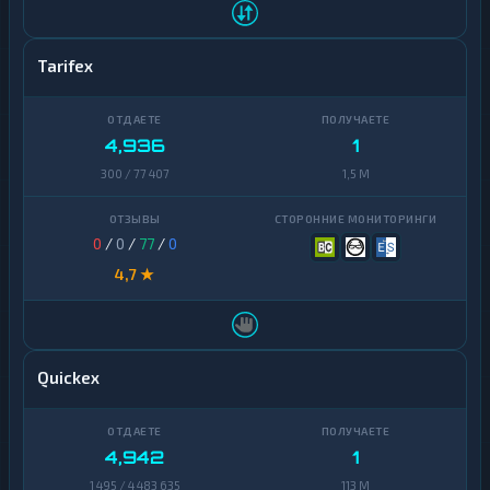
Tarifex
4,936
1
300 / 77 407
1,5 M
0
/
0
/
77
/
0
4,7 ★
Quickex
4,942
1
1 495 / 4 483 635
113 M