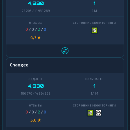
Zcash
1
4,930
1
Zcash
1
76 205 / 14 934 289
2 M
0
/
0
/
2
/
0
4,7 ★
Changee
4,930
1
186 776 / 14 934 289
1,4 M
0
/
0
/
2
/
0
5,0 ★