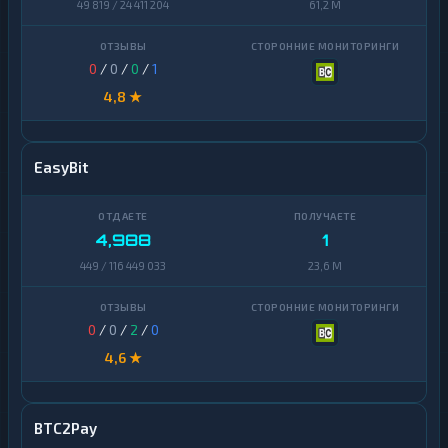
49 819 / 24 411 204
61,2 M
0
/
0
/
0
/
1
4,8 ★
EasyBit
4,988
1
449 / 116 449 033
23,6 M
0
/
0
/
2
/
0
4,6 ★
BTC2Pay