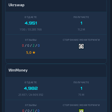
Ukrswap
4,951
1
1 130 / 55 285 766
11,2 M
0
/
0
/
2
/
0
5,0 ★
WmMoney
4,982
1
25 657 / 24 909 392
75 M
0
/
0
/
1
/
0