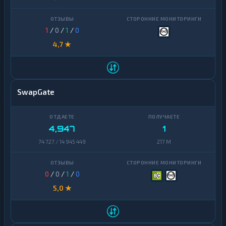
1
/
0
/
1
/
0
4,7 ★
SwapGate
4,947
1
74 727 / 14 945 449
217 M
0
/
0
/
1
/
0
5,0 ★