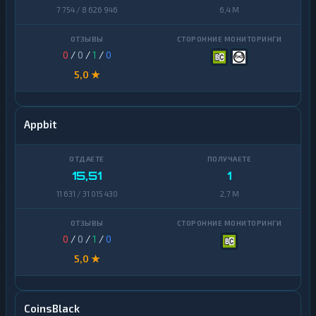
7 754 / 8 626 946
6,4 M
0
/
0
/
1
/
0
5,0 ★
Appbit
15,51
1
11 631 / 31 015 430
2,7 M
0
/
0
/
1
/
0
5,0 ★
CoinsBlack