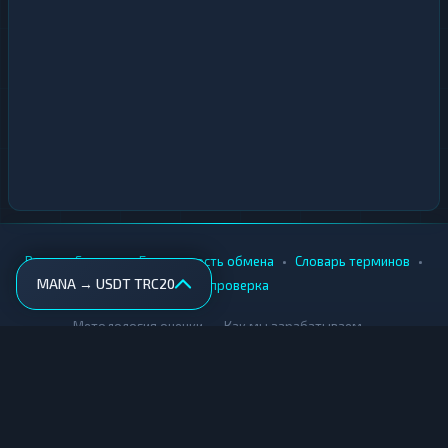
•
•
•
•
Вики
Города
Безопасность обмена
Словарь терминов
MANA → USDT TRC20
AML-проверка
•
•
Методология оценки
Как мы зарабатываем
Для обменников
Купить крипту