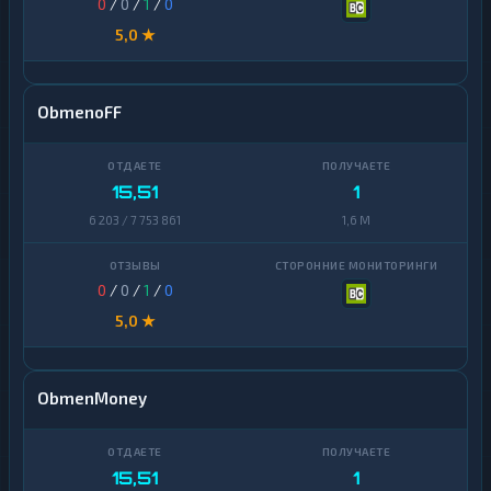
0
/
0
/
1
/
0
5,0 ★
ObmenoFF
15,51
1
6 203 / 7 753 861
1,6 M
0
/
0
/
1
/
0
5,0 ★
ObmenMoney
15,51
1