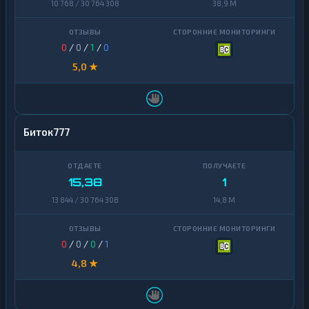
10 768 / 30 764 308
38,9 M
0
/
0
/
1
/
0
5,0 ★
Биток777
15,38
1
13 844 / 30 764 308
14,8 M
0
/
0
/
0
/
1
4,8 ★