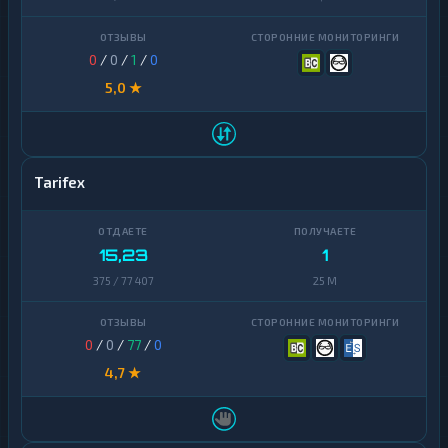
0
/
0
/
1
/
0
5,0 ★
Tarifex
15,23
1
375 / 77 407
25 M
0
/
0
/
77
/
0
4,7 ★