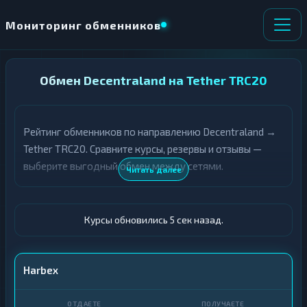
Мониторинг обменников
НАПРАВЛЕНИЕ
Обмен Decentraland на Tether TRC20
×
ОБМЕНА
Рейтинг обменников по направлению Decentraland →
★ ИЗБРАННОЕ
ВСЕ РАЗДЕЛЫ
Tether TRC20. Сравните курсы, резервы и отзывы —
выберите выгодный обмен между сетями.
О
П
Читать далее
Т
О
Д
Л
А
У
Ё
Ч
Курсы обновились 6 сек назад.
Т
А
Е
Е
Т
MANA
Harbex
Е
USDT TRC20