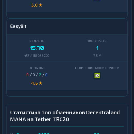
5,0 ★
EasyBit
15,70
1
455 / 118 035 207
7,8 M
0
/
0
/
2
/
0
4,6 ★
Статистика топ обменников Decentraland
MANA на Tether TRC20