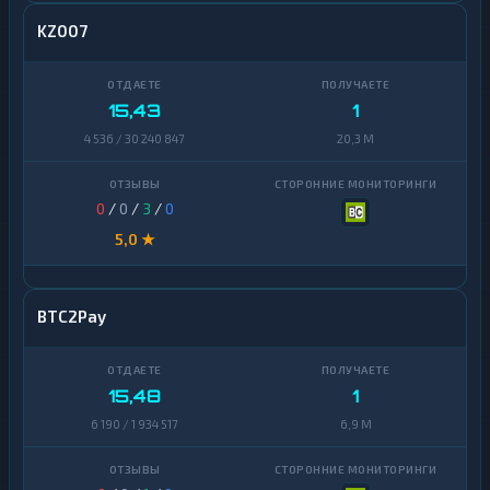
KZ007
15,43
1
4 536 / 30 240 847
20,3 M
0
/
0
/
3
/
0
5,0 ★
BTC2Pay
15,48
1
6 190 / 1 934 517
6,9 M