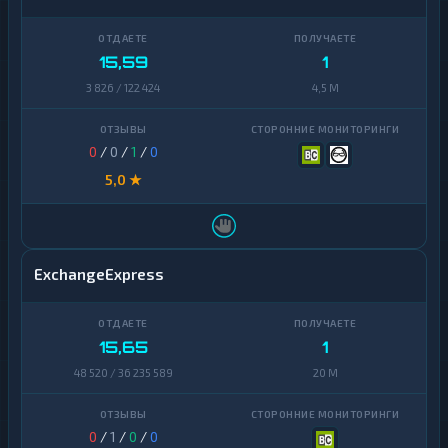
15,59
1
3 826 / 122 424
4,5 M
0
/
0
/
1
/
0
5,0 ★
ExchangeExpress
15,65
1
48 520 / 36 235 589
20 M
0
/
1
/
0
/
0