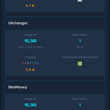
4,7 ★
UAchanger
15,30
1
7 652 / 1 529 970 805
100 M
0
/
0
/
1
/
0
5,0 ★
WmMoney
15,38
1