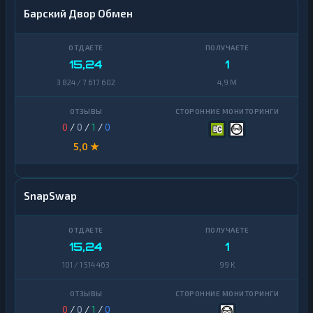
Барский Двор Обмен
15,24
1
3 824 / 7 617 602
4,9 M
0
/
0
/
1
/
0
5,0 ★
SnapSwap
15,24
1
101 / 1 514 463
99 K
0
/
0
/
1
/
0