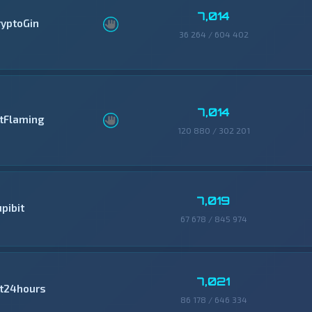
7,014
ryptoGin
36 264 / 604 402
7,014
itFlaming
120 880 / 302 201
7,019
pibit
67 678 / 845 974
7,021
it24hours
86 178 / 646 334