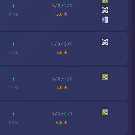
0
/
0
/
1
/
0
1
5,0 ★
744 K
0
/
0
/
2
/
0
1
5,0 ★
994 K
0
/
0
/
1
/
0
1
5,0 ★
9,4 M
0
/
0
/
0
/
1
1
4,8 ★
8,9 M