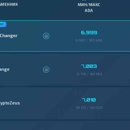
БМЕННИК
МИН/МАКС
ADA
6,999
Changer
6 082 / 182 468
7,003
ange
12 178 / 182 663
7,010
ryptoZeus
38 152 / 381 520