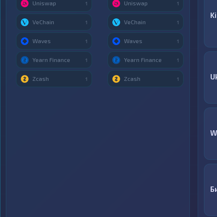
Uniswap
Uniswap
1
1
K
VeChain
VeChain
1
1
Waves
Waves
1
1
Yearn Finance
Yearn Finance
1
1
U
Zcash
Zcash
1
1
W
Б