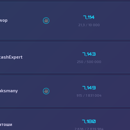
7,114
wop
21,3 / 10 000
7,143
cashExpert
250 / 500 000
7,149
aksmany
915 / 1 831 004
7,180
атоши
2 636 / 2 839 964