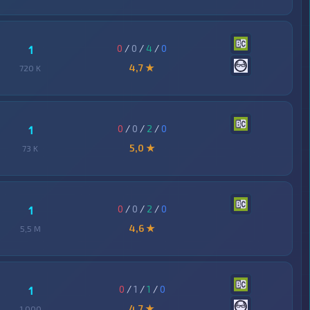
0
/
0
/
4
/
0
1
4,7 ★
720 K
0
/
0
/
2
/
0
1
5,0 ★
73 K
0
/
0
/
2
/
0
1
4,6 ★
5,5 M
0
/
1
/
1
/
0
1
4,7 ★
1 000