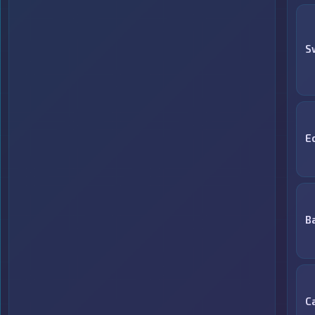
S
E
B
С