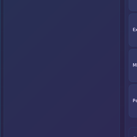
E
М
P