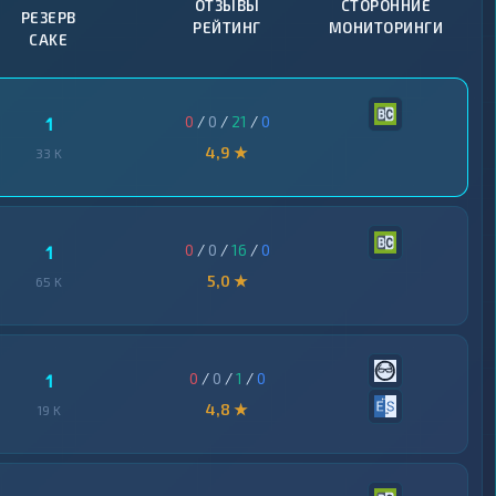
ОТЗЫВЫ
СТОРОННИЕ
РЕЗЕРВ
РЕЙТИНГ
МОНИТОРИНГИ
CAKE
0
/
0
/
21
/
0
1
4,9 ★
33 K
0
/
0
/
16
/
0
1
5,0 ★
65 K
0
/
0
/
1
/
0
1
4,8 ★
19 K