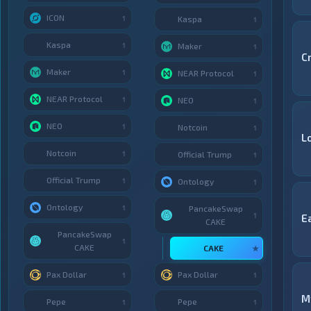
ICON
1
Kaspa
1
Kaspa
1
Maker
1
C
Maker
1
NEAR Protocol
1
NEAR Protocol
1
NEO
1
NEO
1
Notcoin
1
L
Notcoin
1
Official Trump
1
Official Trump
1
Ontology
1
Ontology
1
PancakeSwap
1
E
CAKE
PancakeSwap
1
CAKE
CAKE
★
Pax Dollar
Pax Dollar
1
1
M
Pepe
Pepe
1
1