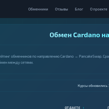
Обменники
Отзывы
Блог
О проекте
Обмен Cardano н
ейтинг обменников по направлению Cardano → PancakeSwap. Сра
бмен между сетями.
Курсы обновились 4
↑
ОТДАЕТЕ