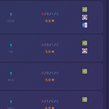
0
/
0
/
1
/
0
1
4,6 ★
3,6 M
0
/
0
/
1
/
0
1
5,0 ★
1 M
0
/
0
/
1
/
0
1
5,0 ★
65 K
0
/
1
/
0
/
0
1
4,8 ★
396 K