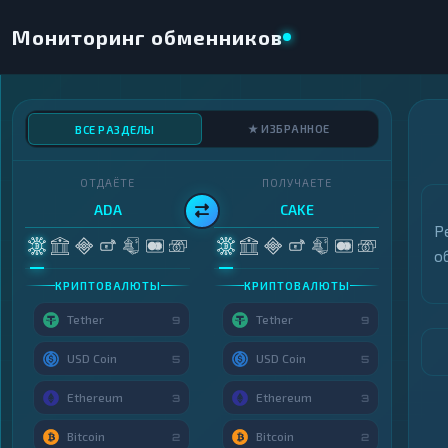
Мониторинг обменников
★ ИЗБРАННОЕ
ВСЕ РАЗДЕЛЫ
ОТДАЁТЕ
ПОЛУЧАЕТЕ
ADA
CAKE
Р
о
КРИПТОВАЛЮТЫ
КРИПТОВАЛЮТЫ
Tether
Tether
9
9
USD Coin
USD Coin
5
5
Ethereum
Ethereum
3
3
Bitcoin
Bitcoin
2
2