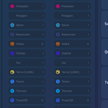
Polkadot
Polkadot
1
1
Polygon
Polygon
1
1
S
Qtum
Qtum
1
1
Ravencoin
Ravencoin
1
1
Shiba
Shiba
2
2
Q
Stellar
Stellar
1
1
Sui
Sui
1
1
Terra (LUNA)
Terra (LUNA)
1
1
Tezos
Tezos
1
1
T
Toncoin
Toncoin
1
1
TrueUSD
TrueUSD
2
2