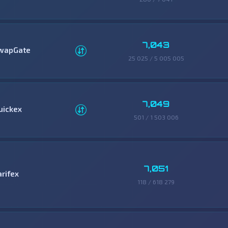
7,043
wapGate
25 025 / 5 005 005
7,049
uickex
501 / 1 503 006
7,051
arifex
118 / 618 279