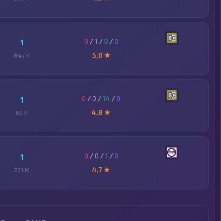
0
/
1
/
0
/
0
1
5,0 ★
847 K
0
/
0
/
14
/
0
1
4,8 ★
65 K
0
/
0
/
1
/
0
1
4,7 ★
221 M