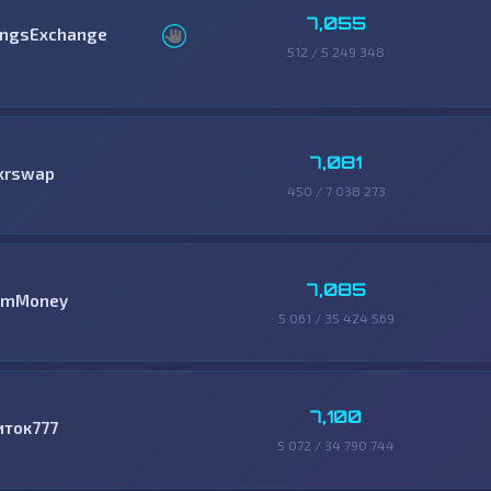
7,055
ingsExchange
512 / 5 249 348
7,081
krswap
450 / 7 038 273
7,085
mMoney
5 061 / 35 424 569
7,100
иток777
5 072 / 34 790 744