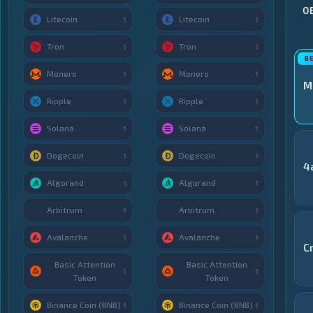
О
Litecoin
Litecoin
1
1
Tron
Tron
1
1
Monero
Monero
1
1
M
Ripple
Ripple
1
1
Solana
Solana
1
1
Dogecoin
Dogecoin
1
1
4
Algorand
Algorand
1
1
Arbitrum
Arbitrum
1
1
Avalanche
Avalanche
1
1
C
Basic Attention
Basic Attention
1
1
Token
Token
Binance Coin (BNB)
Binance Coin (BNB)
1
1