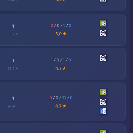
0
/
0
/
1
/
0
1
5,0 ★
55,2 M
1
/
0
/
1
/
0
1
4,7 ★
25,9 M
0
/
0
/
77
/
0
1
4,7 ★
449 K