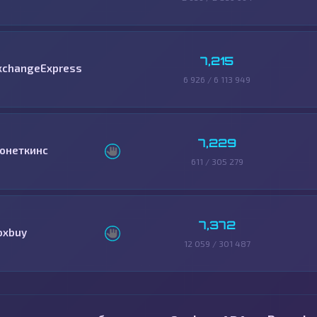
7,215
xchangeExpress
6 926 / 6 113 949
7,229
онеткинс
611 / 305 279
7,372
oxbuy
12 059 / 301 487