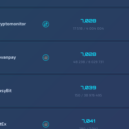
7,028
ryptomonitor
17 518 / 4 004 004
7,028
ovanpay
48 238 / 6 029 731
7,039
asyBit
150 / 38 976 495
7,041
tEx
280 / 7 041