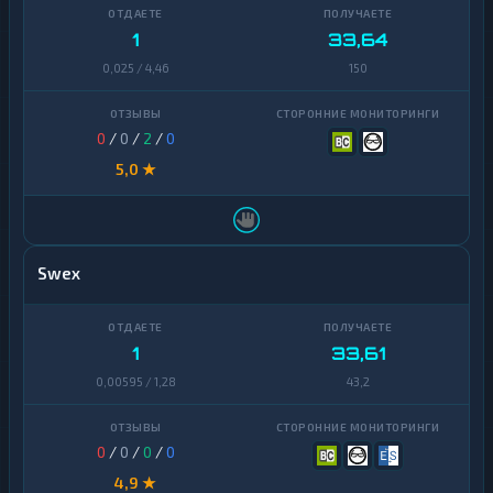
1
33,64
0,025 / 4,46
150
0
/
0
/
2
/
0
5,0 ★
Swex
1
33,61
0,00595 / 1,28
43,2
0
/
0
/
0
/
0
4,9 ★