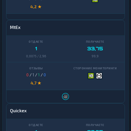
4,2 ★
MtEx
1
33,75
0,0075 / 2,96
99,9
0
/
1
/
1
/
0
4,7 ★
Quickex