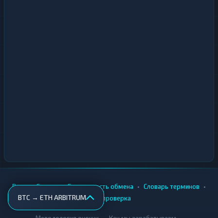
•
•
•
•
Вики
Города
Безопасность обмена
Словарь терминов
BTC → ETH ARBITRUM
AML-проверка
•
•
Методология оценки
Как мы зарабатываем