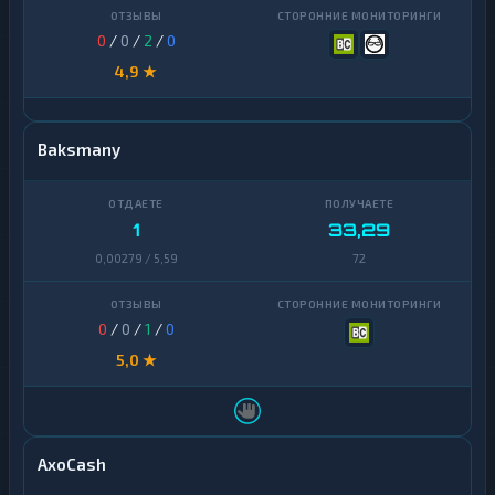
0
/
0
/
2
/
0
4,9 ★
Baksmany
1
33,29
0,00279 / 5,59
72
0
/
0
/
1
/
0
5,0 ★
AxoCash