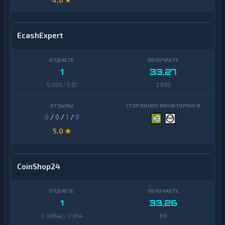
EcashExpert
1
33,27
0,003 / 3,01
2 000
0
/
0
/
1
/
0
5,0 ★
CoinShop24
1
33,26
0,00842 / 0,954
89