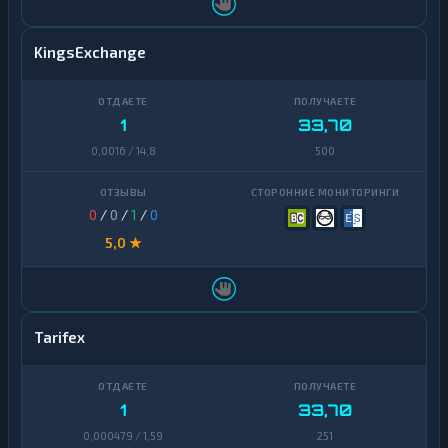
KingsExchange
1
33,70
0,0016 / 14,8
500
0
/
0
/
1
/
0
5,0 ★
Tarifex
1
33,70
0,000479 / 1,59
251