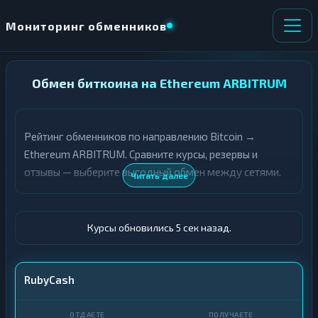
Мониторинг обменников
НАПРАВЛЕНИЕ
Обмен биткоина на Ethereum ARBITRUM
×
ОБМЕНА
Рейтинг обменников по направлению Bitcoin →
★ ИЗБРАННОЕ
ВСЕ РАЗДЕЛЫ
Ethereum ARBITRUM. Сравните курсы, резервы и
отзывы — выберите выгодный обмен между сетями.
О
П
Читать далее
Т
О
Д
Л
А
У
Ё
Ч
Курсы обновились 6 сек назад.
Т
А
Е
Е
Т
BTC
RubyCash
Е
ETH ARBITRUM