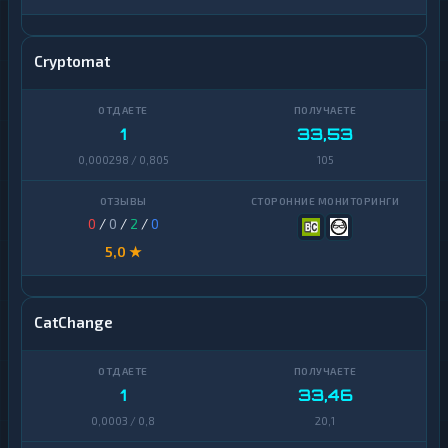
Cryptomat
1
33,53
0,000298 / 0,805
105
0
/
0
/
2
/
0
5,0 ★
CatChange
1
33,46
0,0003 / 0,8
20,1