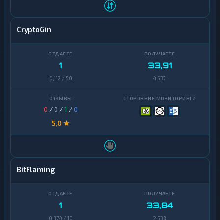
CryptoGin
1
33,91
0,112 / 50
4 537
0
/
0
/
1
/
0
5,0 ★
BitFlaming
1
33,84
0,374 / 10
2 538