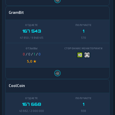
GramBit
167 543
1
47 850 / 9 848 415
570
0
/
0
/
1
/
0
5,0 ★
CoolCoin
167 668
1
43 662 / 2 000 000
938