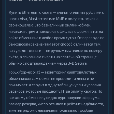
Купить Ethereum с карты — значит оплатить рублями с
карты Visa, Mastercard или МИР и получить эфир на
свой кошелёк. Это безналичный онлайн-обмен:
никаких встреч и поездок в офис, всё оформляется на
сайте обменника в любое время суток. От перевода по
банковским реквизитам этот способ отличается тем,
как уходят деньги — не ручным платежом по номеру
счёта, а списанием с карты на платёжной странице,
обычно с подтверждением через 3-D Secure.
TopEx (top-ex.org) — мониторинг криптовалютных
обменников: сам обмен не проводит и деньги не
принимает, а сводит в одну таблицу курсы и условия
сервисов, которые продают ETH за оплату картой. По
каждому обменнику видно курс покупки эфириума,
размер резерва, число отзывов и рейтинг надёжности,
а метки рядом с названием показывают особые