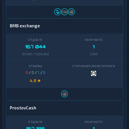
BMB exchange
167 044
1
10 000 / 1 000 000
1 000
0
/
0
/
1
/
0
4,8 ★
ProstovCash
167 196
1