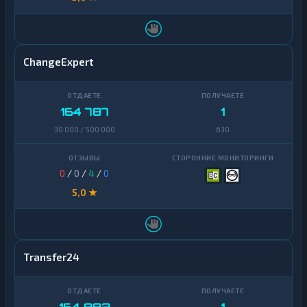
ChangeExpert
164 787
1
30 000 / 500 000
630
0
/
0
/
4
/
0
5,0 ★
Transfer24