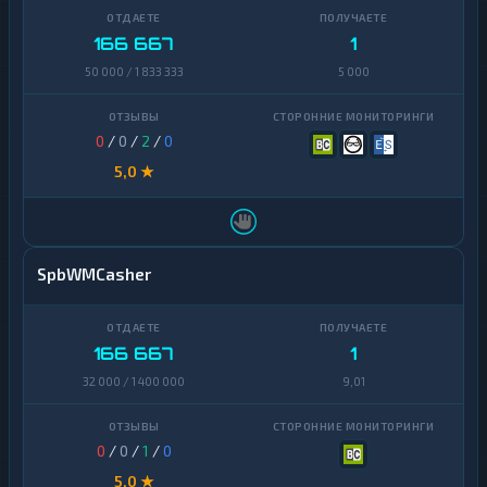
166 667
1
50 000 / 1 833 333
5 000
0
/
0
/
2
/
0
5,0 ★
SpbWMCasher
166 667
1
32 000 / 1 400 000
9,01
0
/
0
/
1
/
0
5,0 ★