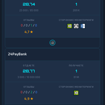
28,74
1
25 000 / 85 000
269 K
0
/
0
/
1
/
0
4,7 ★
24PayBank
28,77
1
3 000 / 10 000 000
61 M
0
/
0
/
2
/
0
4,9 ★