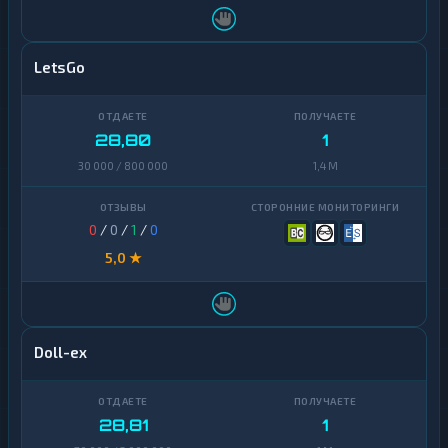
LetsGo
28,80
1
30 000 / 800 000
1,4 M
0
/
0
/
1
/
0
5,0 ★
Doll-ex
28,81
1