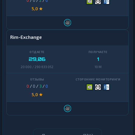
0
/
0
/
2
/
0
5,0 ★
Rim-Exchange
29,06
1
20 000 / 290 633 052
10 M
0
/
0
/
3
/
0
5,0 ★