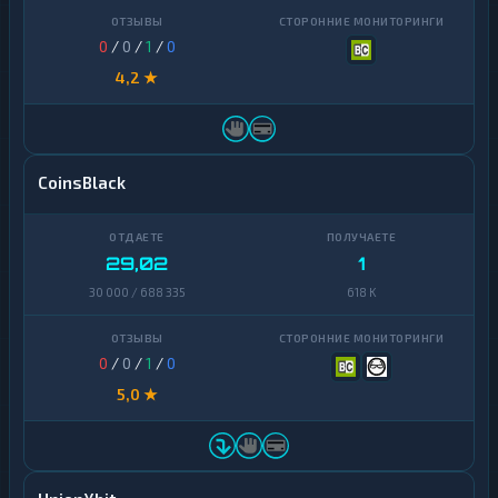
0
/
0
/
1
/
0
4,2 ★
CoinsBlack
29,02
1
30 000 / 688 335
618 K
0
/
0
/
1
/
0
5,0 ★