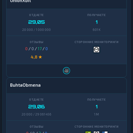
UnionXbit
29,05
1
20 000 / 1 000 000
601 K
0
/
0
/
17
/
0
4,8 ★
BuhtaObmena
29,06
1
20 000 / 29 061 456
1 M