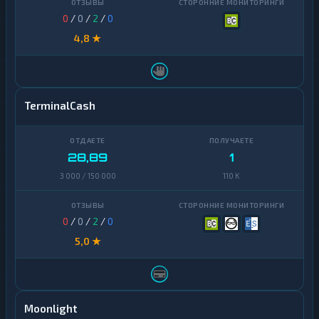
0
/
0
/
2
/
0
4,8 ★
TerminalCash
28,89
1
3 000 / 150 000
110 K
0
/
0
/
2
/
0
5,0 ★
Moonlight