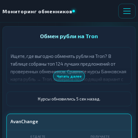
Мониторинг обменников
НАПРАВЛЕНИЕ
Обмен рубли на Tron
×
ОБМЕНА
Ищете, где выгодно обменять рубли на Tron? В
★ ИЗБРАННОЕ
ВСЕ РАЗДЕЛЫ
таблице собраны топ 124 лучших предложений от
проверенных обменников. Сравните курсы Банковская
О
П
Читать далее
карта рубль → Tron, выберите подходящий вариант с
Т
О
Д
учётом резерва и лимитов, и совершите обмен быстро
Л
А
У
и безопасно. Все обменные пункты прошли модерацию
Ё
Ч
Курсы обновились 5 сек назад.
и отображаются с учётом выгодности курса.
Т
А
Е
Е
Т
Карта · RUB
AvanChange
Е
TRX