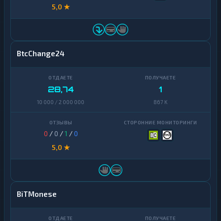
5,0 ★
BtcChange24
28,74
1
10 000 / 2 000 000
867 K
0
/
0
/
1
/
0
5,0 ★
BiTMonese