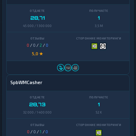
Zcash
1
28,71
1
45 000 / 1 300 000
3,5 M
0
/
0
/
2
/
0
5,0 ★
SpbWMCasher
28,73
1
32 000 / 1 400 000
52 K
0
/
0
/
1
/
0