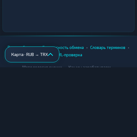
•
•
•
•
Вики
Города
Безопасность обмена
Словарь терминов
Карта · RUB → TRX
AML-проверка
•
•
Методология оценки
Как мы зарабатываем
Для обменников
Купить крипту
Продать крипту
Купить за рубли
Продать за рубли