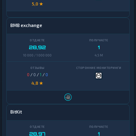
5,0 ★
BMB exchange
28,92
1
10 000 / 1 000 000
4,5 M
0
/
0
/
1
/
0
4,8 ★
BitKit
28,97
1