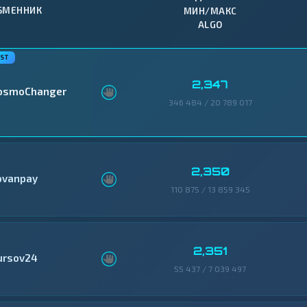
БМЕННИК
МИН/МАКС
ALGO
2,347
osmoChanger
346 484 / 20 789 017
2,350
ovanpay
110 875 / 13 859 345
2,351
ursov24
55 437 / 7 039 497