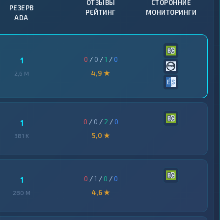
ОТЗЫВЫ
СТОРОННИЕ
РЕЗЕРВ
РЕЙТИНГ
МОНИТОРИНГИ
ADA
0
/
0
/
1
/
0
1
4,9 ★
2,6 M
0
/
0
/
2
/
0
1
5,0 ★
381 K
0
/
1
/
0
/
0
1
4,6 ★
280 M