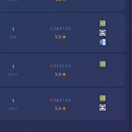
0
/
0
/
1
/
0
1
5,0 ★
18 K
0
/
1
/
0
/
0
1
5,0 ★
655 K
0
/
0
/
1
/
0
1
5,0 ★
136 K