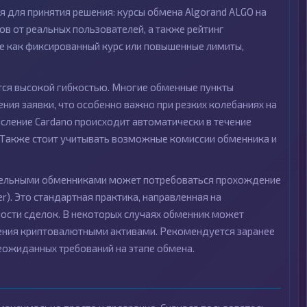
 для принятия решения: курсы обмена Algorand ALGO на
в от реальных пользователей, а также рейтинг
ие как фиксированный курс или повышенные лимиты,
ется высокой гибкостью. Многие обменные пункты
ия заявки, что особенно важно при резких колебаниях на
исление Cardano происходит автоматически в течение
. Также стоит учитывать возможные комиссии обменника и
тдельными обменниками может потребоваться прохождение
r). Это стандартная практика, направленная на
ости сделок. В некоторых случаях обменник может
ения криптовалютными активами. Рекомендуется заранее
еожиданных требований на этапе обмена.