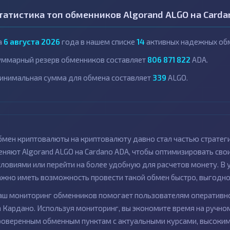
татистика топ обменников Algorand ALGO на Carda
а
6 августа 2026
года в нашем списке
14
активных надежных обм
уммарный резерв обменников составляет
806 871 822
ADA.
инимальная сумма для обмена составляет
339
ALGO.
бмен криптовалюты на криптовалюту давно стал частью стратег
еняют Algorand ALGO на Cardano ADA, чтобы оптимизировать св
словиями или перейти на более удобную для расчетов монету. В
ажно иметь возможность провести такой обмен быстро, выгодно 
аш мониторинг обменников помогает пользователям оперативно
а Кардано. Используя мониторинг, вы экономите время на ручном
роверенным обменным пунктам с актуальными курсами, высоким