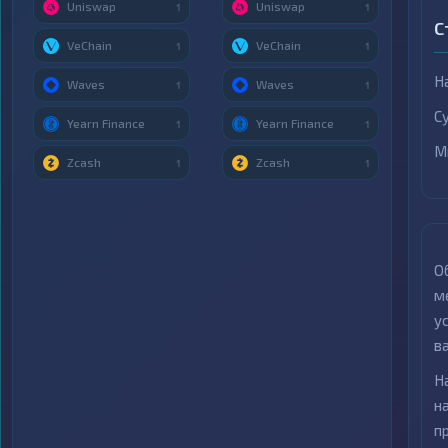
Uniswap
Uniswap
1
1
С
VeChain
VeChain
1
1
Н
Waves
Waves
1
1
С
Yearn Finance
Yearn Finance
1
1
М
Zcash
Zcash
1
1
О
м
у
в
Н
н
п