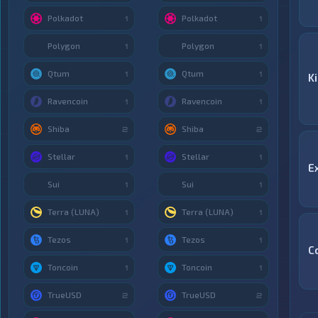
Polkadot
Polkadot
1
1
Polygon
Polygon
1
1
Qtum
Qtum
1
1
K
Ravencoin
Ravencoin
1
1
Shiba
Shiba
2
2
Stellar
Stellar
1
1
E
Sui
Sui
1
1
Terra (LUNA)
Terra (LUNA)
1
1
Tezos
Tezos
1
1
C
Toncoin
Toncoin
1
1
TrueUSD
TrueUSD
2
2