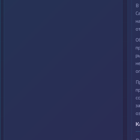
В
C
н
о
О
п
р
н
о
П
п
с
з
о
К