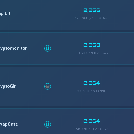
2,356
pibit
123 068 / 1 538 346
2,359
ryptomonitor
39 503 / 9 029 345
2,364
ryptoGin
83 280 / 693 998
2,364
wapGate
56 370 / 11 273 957