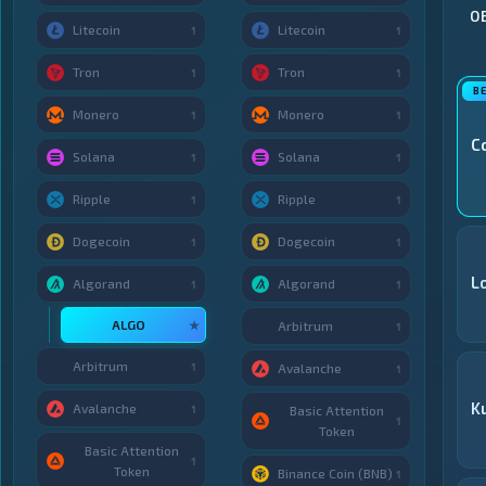
О
Litecoin
Litecoin
1
1
Tron
Tron
1
1
Monero
Monero
1
1
C
Solana
Solana
1
1
Ripple
Ripple
1
1
Dogecoin
Dogecoin
1
1
L
Algorand
Algorand
1
1
ALGO
★
Arbitrum
1
Arbitrum
1
Avalanche
1
K
Avalanche
1
Basic Attention
1
Token
Basic Attention
1
Token
Binance Coin (BNB)
1