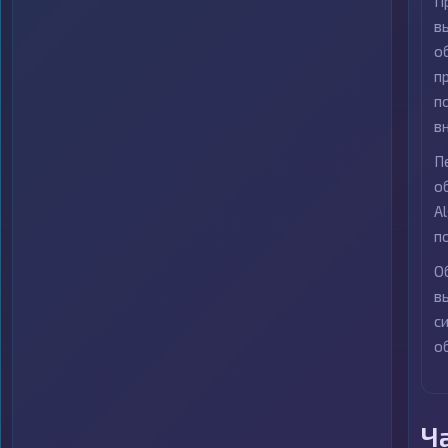
П
в
о
п
п
в
П
о
A
п
О
в
с
о
Ч