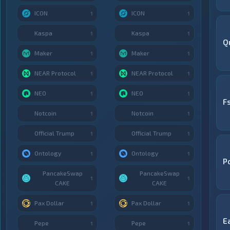
ICON
ICON
1
1
Kaspa
Kaspa
1
1
Q
Maker
Maker
1
1
NEAR Protocol
NEAR Protocol
1
1
NEO
NEO
1
1
F
Notcoin
Notcoin
1
1
Official Trump
Official Trump
1
1
Ontology
Ontology
1
1
P
PancakeSwap
PancakeSwap
1
1
CAKE
CAKE
Pax Dollar
Pax Dollar
1
1
E
Pepe
Pepe
1
1