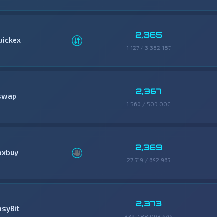
2,365
uickex
1 127 / 3 382 187
2,367
swap
1 560 / 500 000
2,369
oxbuy
27 719 / 692 967
2,373
asyBit
339 / 88 003 646