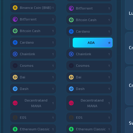
Binance Coin (BNB)
1
BitTorrent
1
Lu
BitTorrent
1
Bitcoin Cash
1
Bitcoin Cash
1
Cardano
1
Cardano
ADA
1
★
C
Chainlink
Chainlink
1
1
Cosmos
Cosmos
1
1
Dai
Dai
1
1
C
Dash
Dash
1
1
Decentraland
Decentraland
1
1
MANA
MANA
EOS
EOS
1
1
S
Ethereum Classic
Ethereum Classic
1
1