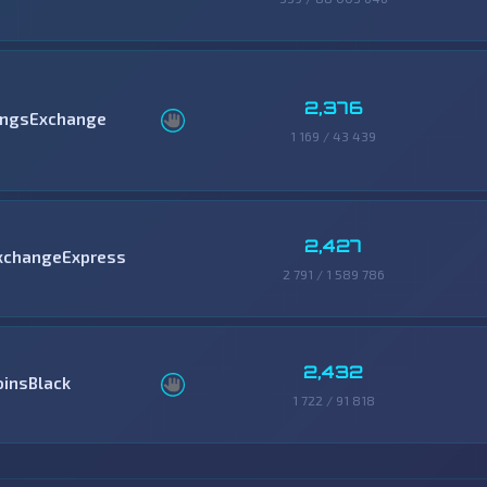
2,376
ingsExchange
1 169 / 43 439
2,427
xchangeExpress
2 791 / 1 589 786
2,432
oinsBlack
1 722 / 91 818