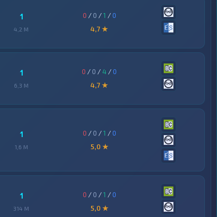
0
/
0
/
1
/
0
1
4,7 ★
4,2 M
0
/
0
/
4
/
0
1
4,7 ★
6,3 M
0
/
0
/
1
/
0
1
5,0 ★
1,6 M
0
/
0
/
1
/
0
1
5,0 ★
314 M