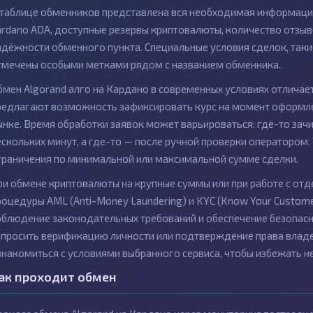
 таблице обменников представлена вся необходимая информация
ardano ADA, доступные резервы криптовалюты, количество отзыво
адёжности обменного пункта. Специальные условия сделок, так
тмечены особыми метками рядом с названием обменника.
бмен Algorand алго на Кардано в современных условиях отлича
редлагают возможность зафиксировать курс на момент оформлен
ынке. Время обработки заявок может варьироваться: где-то зач
ескольких минут, а где-то — после ручной проверки оператором
граничения по минимальной или максимальной сумме сделки.
ри обмене криптовалюты на крупные суммы или при работе с о
роцедуры AML (Anti-Money Laundering) и KYC (Know Your Custome
облюдение законодательных требований и обеспечение безопасн
апросить верификацию личности или подтверждение права влад
знакомиться с условиями выбранного сервиса, чтобы избежать н
ак проходит обмен