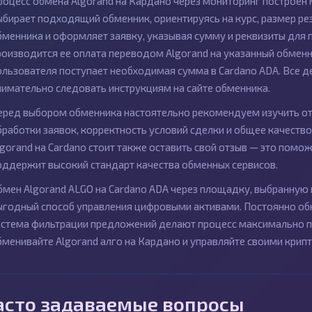
роцесс обмена Algorand на Кардано через мониторинг построен 
ыбирает подходящий обменник, ориентируясь на курс, размер рез
бменника и оформляет заявку, указывая сумму и реквизиты для 
роизводится ее оплата переводом Algorand на указанный обменн
ользователя поступает необходимая сумма в Cardano ADA. Все д
нимательно следовать инструкциям на сайте обменника.
еред выбором обменника настоятельно рекомендуем изучить от
бработки заявок, корректность условий сделки и общее качеств
lgorand на Cardano стоит также оставить свой отзыв — это пом
оддержит высокий стандарт качества обменных сервисов.
бмен Algorand ALGO на Cardano ADA через площадку, выбранную 
ыгодный способ управления цифровыми активами. Постоянно об
истема фильтрации предложений делают процесс максимально п
бменивайте Algorand алго на Кардано и управляйте своими кри
асто задаваемые вопросы