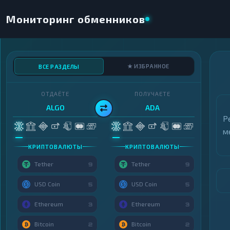
Мониторинг обменников
★ ИЗБРАННОЕ
ВСЕ РАЗДЕЛЫ
ОТДАЁТЕ
ПОЛУЧАЕТЕ
ALGO
ADA
Р
м
КРИПТОВАЛЮТЫ
КРИПТОВАЛЮТЫ
Tether
Tether
9
9
USD Coin
USD Coin
5
5
Ethereum
Ethereum
3
3
Bitcoin
Bitcoin
2
2