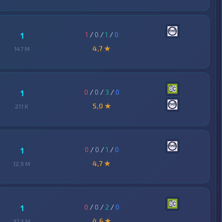
1
/
0
/
1
/
0
1
4,7 ★
147 M
0
/
0
/
3
/
0
1
5,0 ★
211 K
0
/
0
/
1
/
0
1
4,7 ★
12,9 M
0
/
0
/
2
/
0
1
4,6 ★
37,3 M