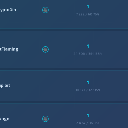
1
ryptoGin
7 292 / 60 764
1
itFlaming
24 306 / 364 584
1
pibit
10 173 / 127 159
1
ange
2 424 / 36 361