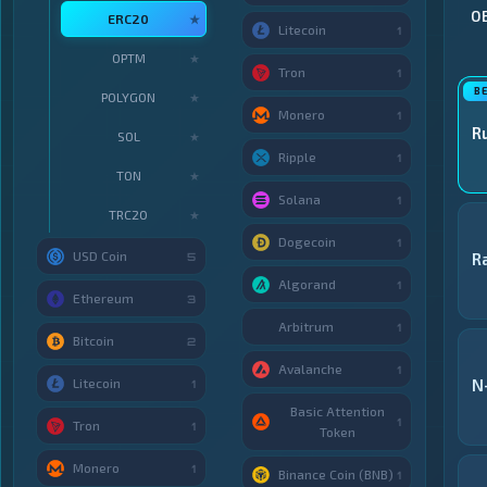
О
ERC20
★
Litecoin
1
OPTM
★
Tron
1
POLYGON
★
Monero
1
R
SOL
★
Ripple
1
TON
★
Solana
1
TRC20
★
Dogecoin
1
USD Coin
R
5
Algorand
1
Ethereum
3
Arbitrum
1
Bitcoin
2
Avalanche
1
Litecoin
N
1
Basic Attention
1
Tron
1
Token
Monero
1
Binance Coin (BNB)
1