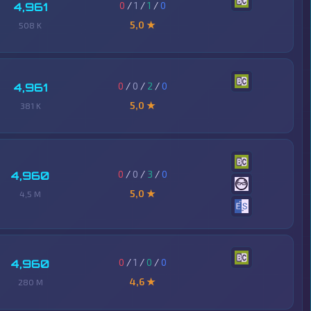
0
/
1
/
1
/
0
4,961
5,0 ★
508 K
0
/
0
/
2
/
0
4,961
5,0 ★
381 K
0
/
0
/
3
/
0
4,960
5,0 ★
4,5 M
0
/
1
/
0
/
0
4,960
4,6 ★
280 M