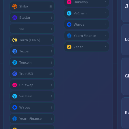
Uniswap
1
Д
Shiba
2
VeChain
1
Stellar
1
Waves
1
Sui
1
Yearn Finance
1
L
Terra (LUNA)
1
Zcash
1
Tezos
1
Toncoin
1
TrueUSD
2
G
Uniswap
1
VeChain
1
Waves
1
K
Yearn Finance
1