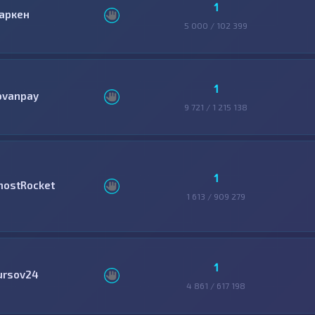
1
аркен
5 000 / 102 399
1
ovanpay
9 721 / 1 215 138
1
hostRocket
1 613 / 909 279
1
ursov24
4 861 / 617 198