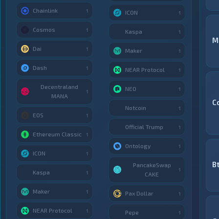
Chainlink
1
ICON
1
Cosmos
1
Kaspa
1
M
Dai
1
Maker
1
Dash
1
NEAR Protocol
1
Decentraland
NEO
1
1
MANA
C
Notcoin
1
EOS
1
Official Trump
1
Ethereum Classic
1
Ontology
1
ICON
1
B
PancakeSwap
1
Kaspa
1
CAKE
Maker
1
Pax Dollar
1
NEAR Protocol
1
Pepe
1