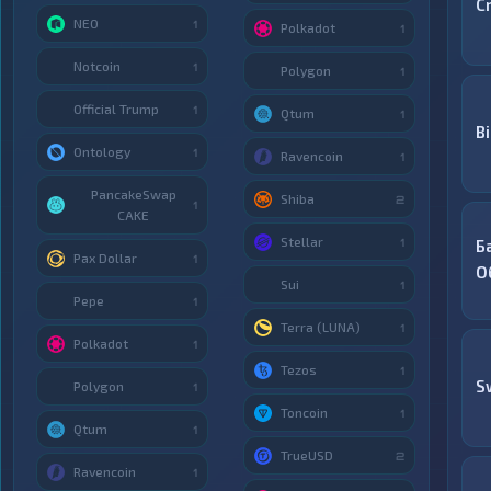
C
NEO
1
Polkadot
1
Notcoin
1
Polygon
1
Official Trump
1
Qtum
1
B
Ontology
1
Ravencoin
1
PancakeSwap
Shiba
2
1
CAKE
Stellar
1
Б
Pax Dollar
1
О
Sui
1
Pepe
1
Terra (LUNA)
1
Polkadot
1
Tezos
1
S
Polygon
1
Toncoin
1
Qtum
1
TrueUSD
2
Ravencoin
1