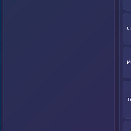
C
M
T