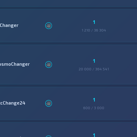
1
Changer
1 210 / 36 304
1
osmoChanger
20 000 / 364 541
1
tcChange24
600 / 3 000
1