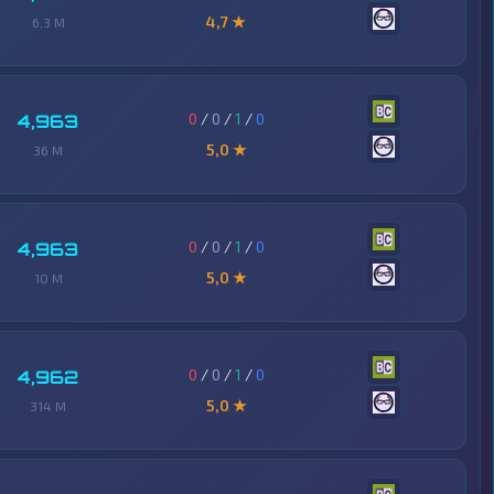
4,7 ★
6,3 M
0
/
0
/
1
/
0
4,963
5,0 ★
36 M
0
/
0
/
1
/
0
4,963
5,0 ★
10 M
0
/
0
/
1
/
0
4,962
5,0 ★
314 M