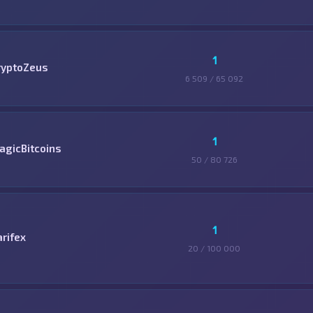
1
ryptoZeus
6 509 / 65 092
1
agicBitcoins
50 / 80 726
1
arifex
20 / 100 000