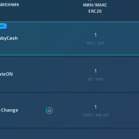
БМЕННИК
МИН/МАКС
ERC20
1
ubyCash
100 / 200
1
ateON
20 / 500
1
-Change
1 000 / 366 120