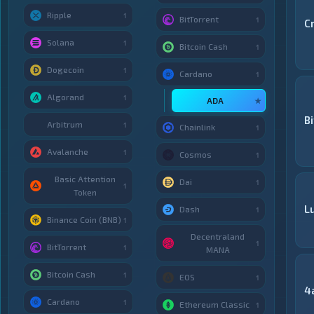
Ripple
1
BitTorrent
1
C
Solana
1
Bitcoin Cash
1
Dogecoin
1
Cardano
1
Algorand
1
ADA
★
B
Arbitrum
1
Chainlink
1
Avalanche
1
Cosmos
1
Basic Attention
Dai
1
1
Token
Lu
Dash
1
Binance Coin (BNB)
1
Decentraland
1
BitTorrent
1
MANA
Bitcoin Cash
1
EOS
1
4
Cardano
1
Ethereum Classic
1