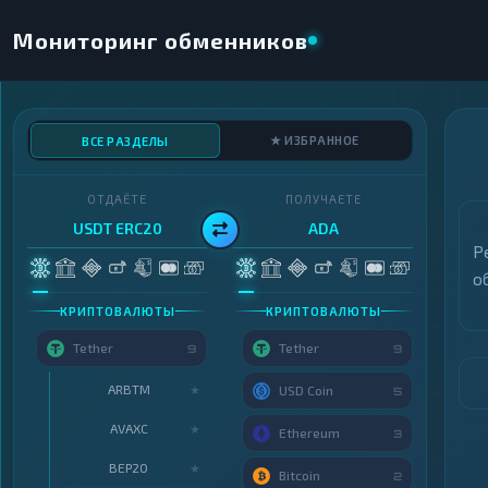
Мониторинг обменников
★ ИЗБРАННОЕ
ВСЕ РАЗДЕЛЫ
ОТДАЁТЕ
ПОЛУЧАЕТЕ
USDT ERC20
ADA
Р
о
КРИПТОВАЛЮТЫ
КРИПТОВАЛЮТЫ
Tether
Tether
9
9
ARBTM
★
USD Coin
5
AVAXC
★
Ethereum
3
BEP20
★
Bitcoin
2