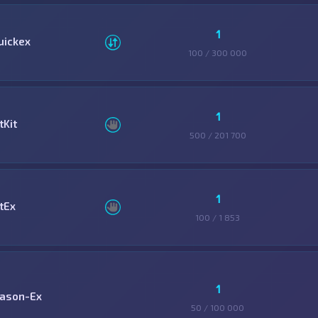
1
uickex
100 / 300 000
1
tKit
500 / 201 700
1
tEx
100 / 1 853
1
ason-Ex
50 / 100 000