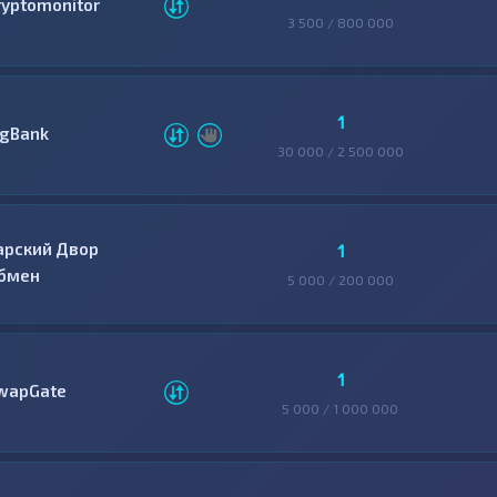
ryptomonitor
3 500 / 800 000
1
igBank
30 000 / 2 500 000
арский Двор
1
бмен
5 000 / 200 000
1
wapGate
5 000 / 1 000 000