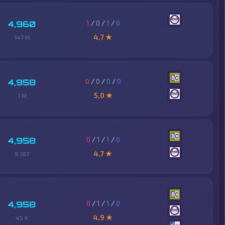
1
/
0
/
1
/
0
4,960
4,7 ★
147 M
0
/
0
/
0
/
0
4,958
5,0 ★
1 M
0
/
1
/
1
/
0
4,958
4,7 ★
9 187
0
/
1
/
1
/
0
4,958
4,9 ★
45 K