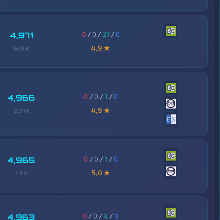
0
/
0
/
21
/
0
4,971
4,9 ★
699 K
0
/
0
/
1
/
0
4,966
4,9 ★
2,6 M
0
/
0
/
1
/
0
4,965
5,0 ★
49 K
0
/
0
/
4
/
0
4,963