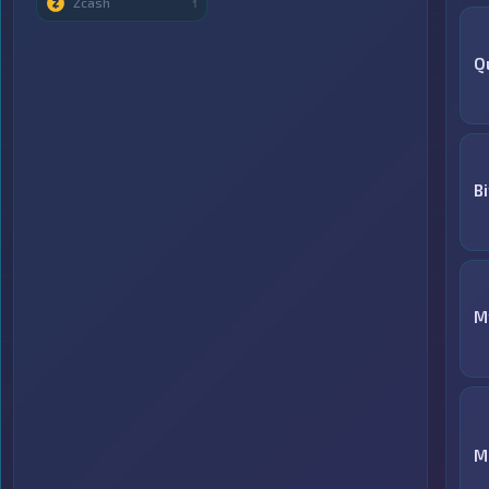
Zcash
1
Q
Bi
M
M