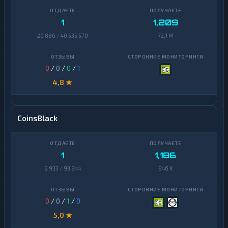
1
1,209
26 886 / 40 535 570
72,1 M
0
/
0
/
0
/
1
4,8 ★
CoinsBlack
1
1,186
2 933 / 93 844
946 K
0
/
0
/
1
/
0
5,0 ★