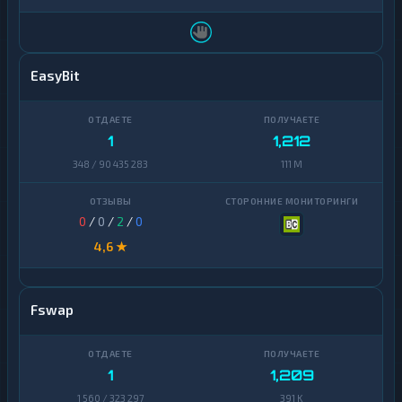
EasyBit
1
1,212
348 / 90 435 283
111 M
0
/
0
/
2
/
0
4,6 ★
Fswap
1
1,209
1 560 / 323 297
391 K