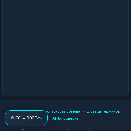
•
•
•
•
Вики
Города
Безопасность обмена
Словарь терминов
ALGO → DOGE
AML-проверка
•
•
Методология оценки
Как мы зарабатываем