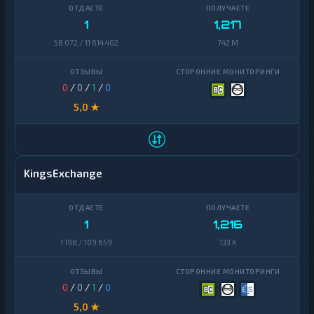
Zcash
1
Finance
1
1,217
Zcash
1
58 072 / 11 614 402
742 M
0
/
0
/
1
/
0
5,0 ★
KingsExchange
1
1,216
1 198 / 109 659
133 K
0
/
0
/
1
/
0
5,0 ★