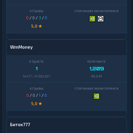
0
/
0
/
3
/
0
5,0 ★
WmMoney
1
1,209
14 477 / 41 362 827
86,6 M
0
/
0
/
1
/
0
5,0 ★
Биток777