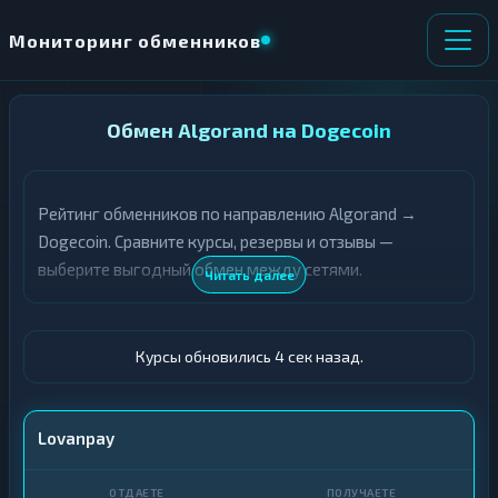
Мониторинг обменников
НАПРАВЛЕНИЕ
Обмен Algorand на Dogecoin
×
ОБМЕНА
Рейтинг обменников по направлению Algorand →
★ ИЗБРАННОЕ
ВСЕ РАЗДЕЛЫ
Dogecoin. Сравните курсы, резервы и отзывы —
выберите выгодный обмен между сетями.
О
П
Читать далее
Т
О
Д
Л
А
У
Ё
Ч
Курсы обновились 5 сек назад.
Т
А
Е
Е
Т
ALGO
Lovanpay
Е
DOGE