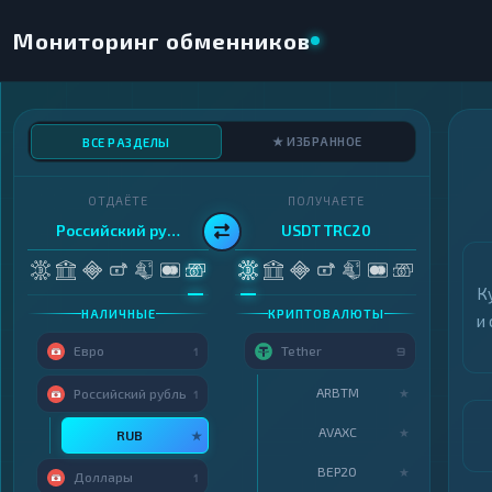
Мониторинг обменников
★ ИЗБРАННОЕ
ВСЕ РАЗДЕЛЫ
ОТДАЁТЕ
ПОЛУЧАЕТЕ
Российский рубль
USDT TRC20
К
НАЛИЧНЫЕ
КРИПТОВАЛЮТЫ
и
Евро
Tether
1
9
ARBTM
★
Российский рубль
1
AVAXC
★
RUB
★
BEP20
★
Доллары
1