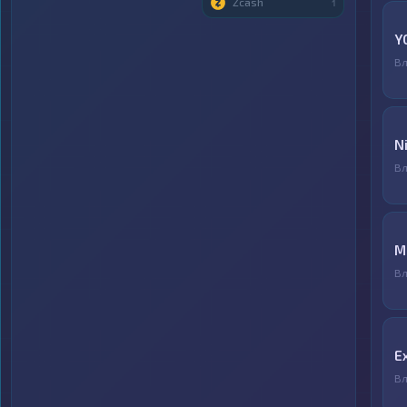
Zcash
1
Y
Вл
N
Вл
M
Вл
E
Вл