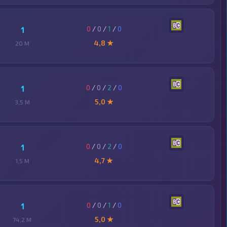
0
/
0
/
1
/
0
1
4,8 ★
20 M
0
/
0
/
2
/
0
1
5,0 ★
3,5 M
0
/
0
/
2
/
0
1
4,7 ★
1,5 M
0
/
0
/
1
/
0
1
5,0 ★
74,2 M