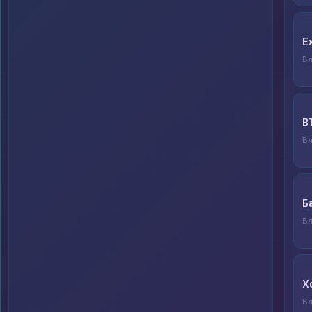
E
Вл
B
Вл
Б
Вл
X
Вл