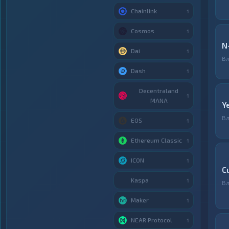
Chainlink
1
Cosmos
1
N
Dai
1
Вл
Dash
1
Decentraland
1
MANA
Y
Вл
EOS
1
Ethereum Classic
1
ICON
1
C
Kaspa
1
Вл
Maker
1
NEAR Protocol
1