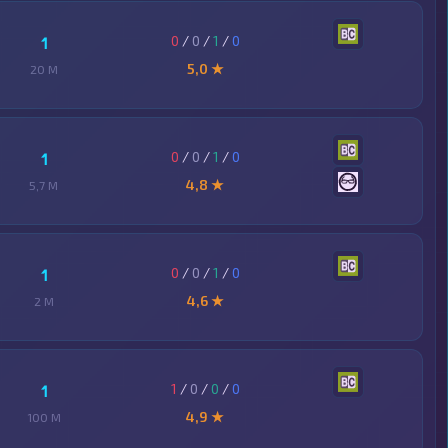
0
/
0
/
1
/
0
1
5,0 ★
20 M
0
/
0
/
1
/
0
1
4,8 ★
5,7 M
0
/
0
/
1
/
0
1
4,6 ★
2 M
1
/
0
/
0
/
0
1
4,9 ★
100 M