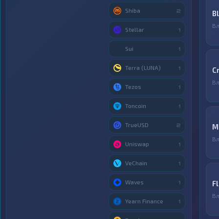
Shiba
2
B
Вл
Stellar
1
Sui
1
Terra (LUNA)
1
C
Вл
Tezos
1
Toncoin
1
TrueUSD
2
М
Вл
Uniswap
1
VeChain
1
Waves
F
1
Вл
Yearn Finance
1