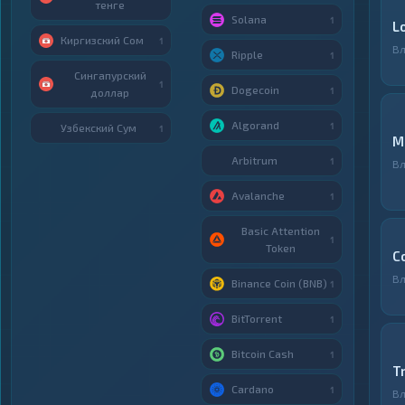
тенге
Solana
1
L
Киргизский Сом
1
Вл
Ripple
1
Сингапурский
1
Dogecoin
1
доллар
Algorand
1
Узбекский Сум
1
M
Arbitrum
1
Вл
Avalanche
1
Basic Attention
1
Token
C
Вл
Binance Coin (BNB)
1
BitTorrent
1
Bitcoin Cash
1
T
Cardano
1
Вл