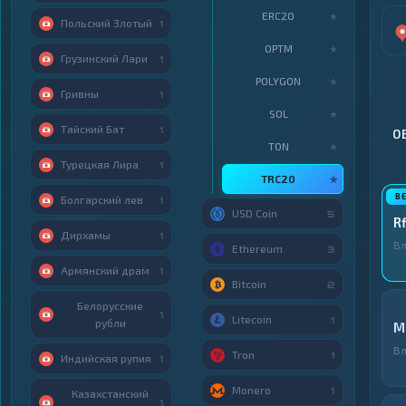
ERC20
★
Польский Злотый
1
OPTM
★
Грузинский Лари
1
POLYGON
★
Гривны
1
SOL
★
Тайский Бат
1
О
TON
★
Турецкая Лира
1
TRC20
★
Болгарский лев
1
USD Coin
5
Rf
Дирхамы
1
Вл
Ethereum
3
Армянский драм
1
Bitcoin
2
Белорусские
1
Litecoin
1
рубли
M
Вл
Tron
1
Индийская рупия
1
Monero
1
Казахстанский
1