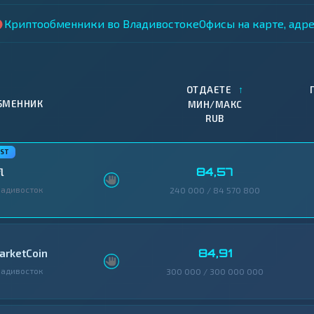
Криптообменники во Владивостоке
Офисы на карте, адр
↑
ОТДАЕТЕ
БМЕННИК
МИН/МАКС
RUB
84,57
l
адивосток
240 000 / 84 570 800
84,91
arketCoin
адивосток
300 000 / 300 000 000