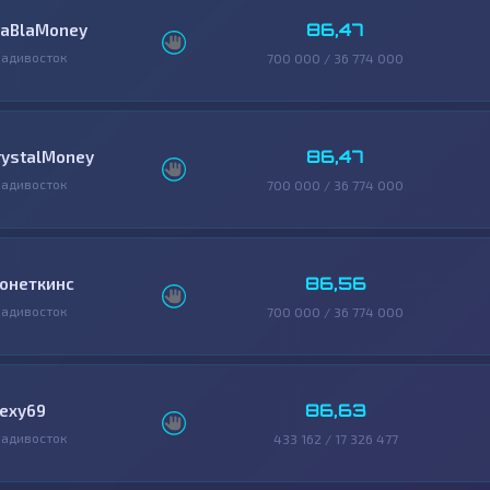
86,47
laBlaMoney
адивосток
700 000 / 36 774 000
86,47
rystalMoney
адивосток
700 000 / 36 774 000
86,56
онеткинс
адивосток
700 000 / 36 774 000
86,63
lexy69
адивосток
433 162 / 17 326 477