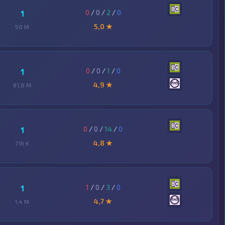
0
/
0
/
2
/
0
1
5,0 ★
50 M
0
/
0
/
1
/
0
1
4,9 ★
61,8 M
0
/
0
/
14
/
0
1
4,8 ★
716 K
1
/
0
/
3
/
0
1
4,7 ★
1,4 M