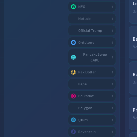
L
NEO
1
Вл
Notcoin
1
Official Trump
1
B
Ontology
1
Вл
PancakeSwap
1
CAKE
Pax Dollar
1
R
Вл
Pepe
1
Polkadot
1
Polygon
1
P
Вл
Qtum
1
Ravencoin
1