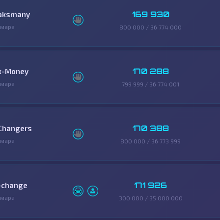
169 930
aksmany
амара
800 000 / 36 774 000
170 288
x-Money
амара
799 999 / 36 774 001
170 388
Changers
амара
800 000 / 36 773 999
171 926
-change
амара
300 000 / 35 000 000