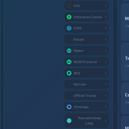
EOS
1
Ethereum Classic
1
M
С
ICON
1
Kaspa
1
Maker
1
T
NEAR Protocol
1
С
NEO
1
Notcoin
1
C
Official Trump
1
С
Ontology
1
PancakeSwap
1
CAKE
M