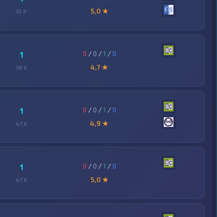
5,0 ★
10 K
0
/
0
/
1
/
0
1
4,7 ★
36 K
0
/
0
/
1
/
0
1
4,9 ★
47 K
0
/
0
/
1
/
0
1
5,0 ★
47 K