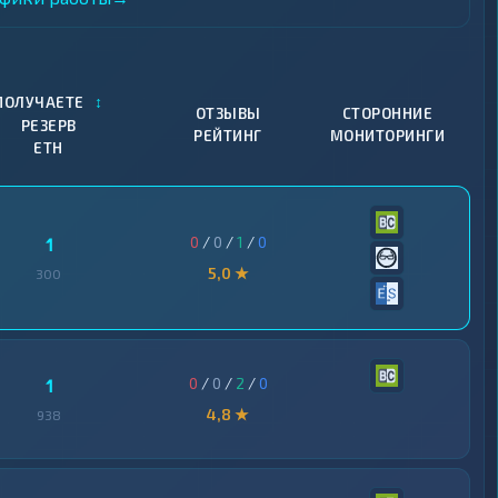
↕
ПОЛУЧАЕТЕ
ОТЗЫВЫ
СТОРОННИЕ
РЕЗЕРВ
РЕЙТИНГ
МОНИТОРИНГИ
ETH
0
/
0
/
1
/
0
1
5,0 ★
300
0
/
0
/
2
/
0
1
4,8 ★
938