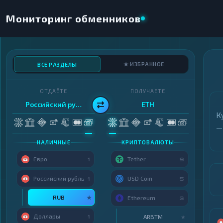
Мониторинг обменников
★ ИЗБРАННОЕ
ВСЕ РАЗДЕЛЫ
ОТДАЁТЕ
ПОЛУЧАЕТЕ
Российский рубль
ETH
К
—
НАЛИЧНЫЕ
КРИПТОВАЛЮТЫ
Евро
Tether
1
9
Российский рубль
USD Coin
1
5
RUB
★
Ethereum
3
Доллары
ARBTM
1
★