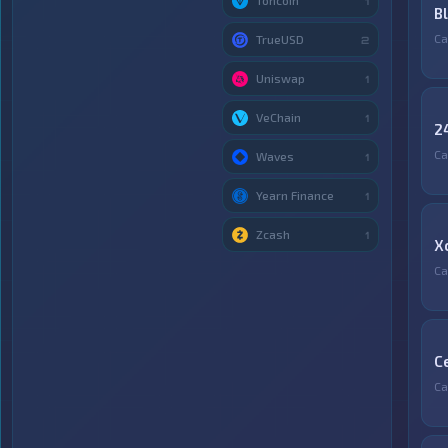
Toncoin
1
B
С
TrueUSD
2
Uniswap
1
VeChain
1
2
С
Waves
1
Yearn Finance
1
Zcash
1
X
С
C
С