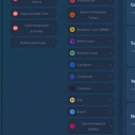
Avalanche
1
тенге
G
Basic Attention
С
Киргизский Сом
1
1
Token
Сингапурский
1
Binance Coin (BNB)
1
доллар
BitTorrent
1
S
Узбекский Сум
1
С
Bitcoin Cash
1
Cardano
1
Chainlink
1
Y
Cosmos
1
С
Dai
1
Dash
1
N
Decentraland
С
1
MANA