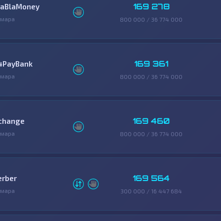
169 278
laBlaMoney
амара
800 000 / 36 774 000
169 361
4PayBank
амара
800 000 / 36 774 000
169 460
change
амара
800 000 / 36 774 000
169 564
erber
амара
300 000 / 16 447 684