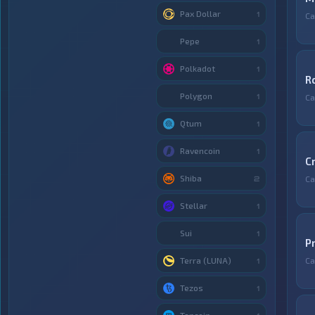
Pax Dollar
1
С
Pepe
1
Polkadot
1
R
Polygon
1
С
Qtum
1
Ravencoin
1
C
Shiba
С
2
Stellar
1
Sui
1
P
Terra (LUNA)
С
1
Tezos
1