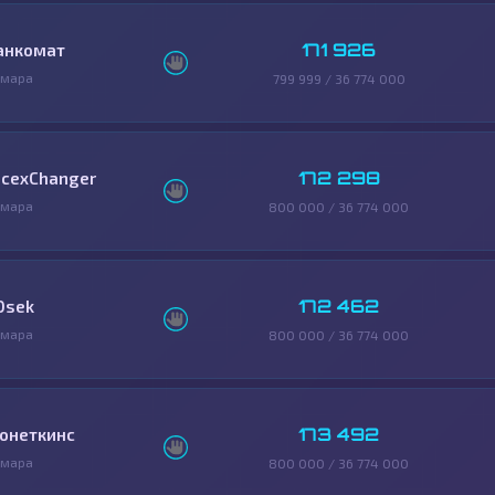
171 926
анкомат
амара
799 999 / 36 774 000
172 298
icexChanger
амара
800 000 / 36 774 000
172 462
0sek
амара
800 000 / 36 774 000
173 492
онеткинс
амара
800 000 / 36 774 000