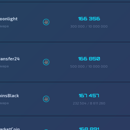
166 356
oonlight
амара
300 000 / 10 000 000
166 850
ransfer24
амара
500 000 / 10 000 000
167 457
oinsBlack
амара
232 504 / 8 611 260
168 891
arketCoin