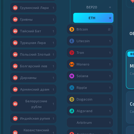
BEP20
★
Грузинский Лари
1
ETH
★
Гривны
1
Bitcoin
2
Тайский Бат
1
О
Litecoin
1
Турецкая Лира
1
Tron
1
Польский Злотый
1
Monero
1
M
Болгарский лев
1
С
Solana
1
Дирхамы
1
Ripple
1
Армянский драм
1
Dogecoin
1
Белорусские
C
1
рубли
Algorand
1
С
Индийская рупия
1
Arbitrum
1
Казахстанский
1