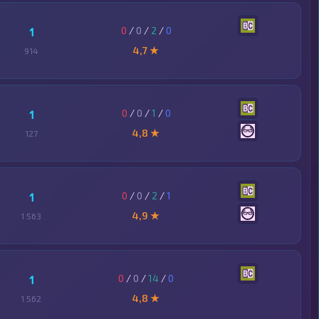
0
/
0
/
2
/
0
1
4,7 ★
914
0
/
0
/
1
/
0
1
4,8 ★
127
0
/
0
/
2
/
1
1
4,9 ★
1 563
0
/
0
/
14
/
0
1
4,8 ★
1 562