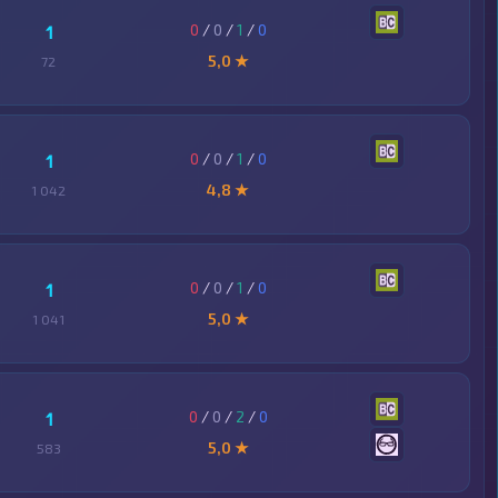
0
/
0
/
1
/
0
1
5,0 ★
72
0
/
0
/
1
/
0
1
4,8 ★
1 042
0
/
0
/
1
/
0
1
5,0 ★
1 041
0
/
0
/
2
/
0
1
5,0 ★
583