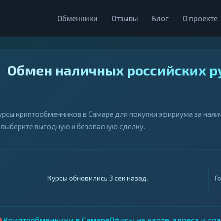
Обменники
Отзывы
Блог
О проекте
Обмен наличных российских р
урсы криптообменников в Самаре для покупки эфириума за налич
 выберите выгодную и безопасную сделку.
Курсы обновились 4 сек назад.
Г
Криптообменники в Самаре
Офисы на карте, адреса и гр