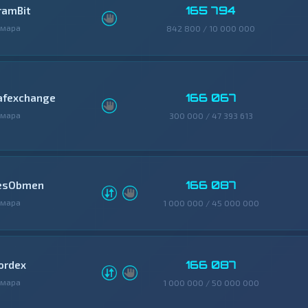
165 794
ramBit
амара
842 800 / 10 000 000
166 067
afexchange
амара
300 000 / 47 393 613
166 087
esObmen
амара
1 000 000 / 45 000 000
166 087
ordex
амара
1 000 000 / 50 000 000