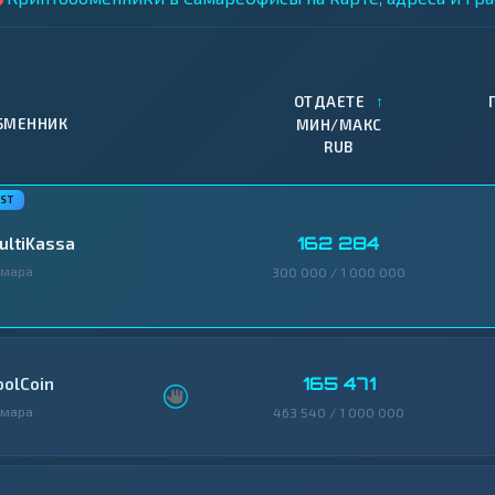
↑
ОТДАЕТЕ
БМЕННИК
МИН/МАКС
RUB
162 284
ultiKassa
амара
300 000 / 1 000 000
165 471
oolCoin
амара
463 540 / 1 000 000