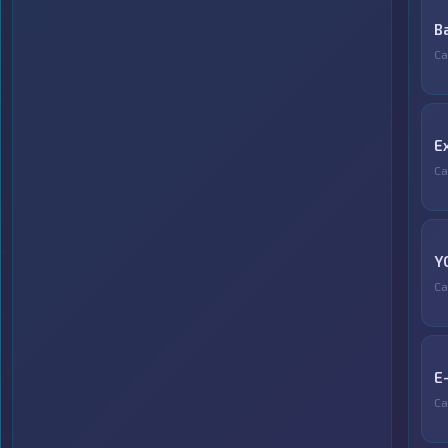
B
С
E
С
Y
С
E
С