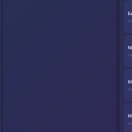
Б
С
N
С
6
С
М
С