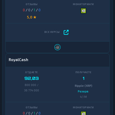
0
/
0
/
1
/
0
5,0 ★
RoyalCash
92,03
1
800 000 /
Ripple (XRP)
36 774 000
Резерв:
4,1 M
0
/
0
/
1
/
0