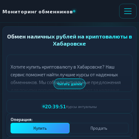
Мониторинг обменников
Обмен наличных рублей на криптовалюты в
НАПРАВЛЕНИЕ
×
ОБМЕНА
Хабаровске
★ ИЗБРАННОЕ
ВСЕ РАЗДЕЛЫ
Хотите купить криптовалюту в Хабаровске? Наш
сервис поможет найти лучшие курсы от надежных
О
П
Т
О
обменников. Мы собрали актуальные предложения
Читать далее
Д
Л
для покупки популярных криптовалют за наличные
А
У
рубли.
Ё
Ч
Т
А
20:39:51
Курсы актуальны
В таблице ниже представлены топ-курсы для покупки
Е
Е
различных криптовалют в Хабаровске. Обращайте
Т
Операция:
Е
внимание на рейтинг обменника и отзывы
Купить
Продать
пользователей - это поможет сделать правильный