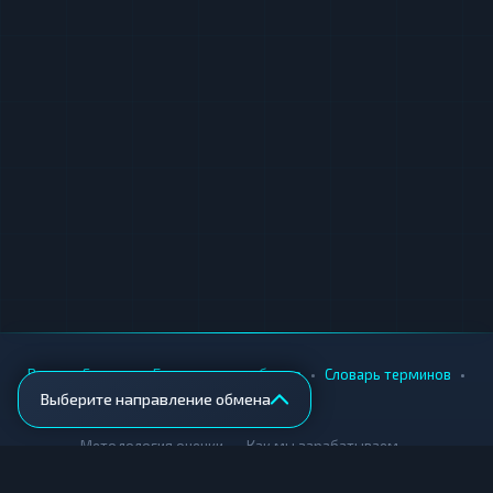
•
•
•
•
Вики
Города
Безопасность обмена
Словарь терминов
Выберите направление обмена
AML-проверка
•
•
Методология оценки
Как мы зарабатываем
Для обменников