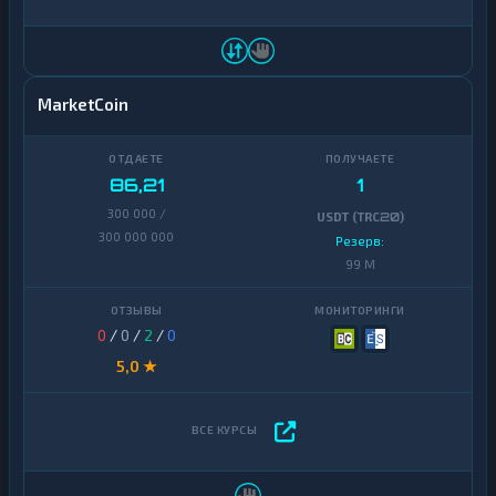
MarketCoin
86,21
1
300 000 /
USDT (TRC20)
300 000 000
Резерв:
99 M
0
/
0
/
2
/
0
5,0 ★