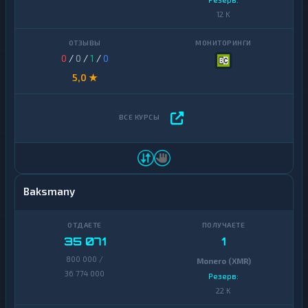
12 K
0
/
0
/
1
/
0
5,0 ★
Baksmany
35 071
1
800 000 /
Monero (XMR)
36 774 000
Резерв:
22 K