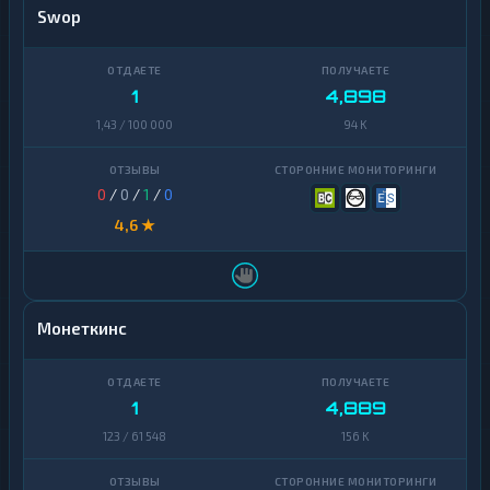
Swop
1
4,898
1,43 / 100 000
94 K
0
/
0
/
1
/
0
4,6 ★
Монеткинс
1
4,889
123 / 61 548
156 K