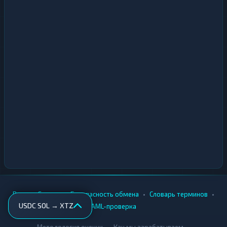
•
•
•
•
Вики
Города
Безопасность обмена
Словарь терминов
USDC SOL → XTZ
AML-проверка
•
•
Методология оценки
Как мы зарабатываем