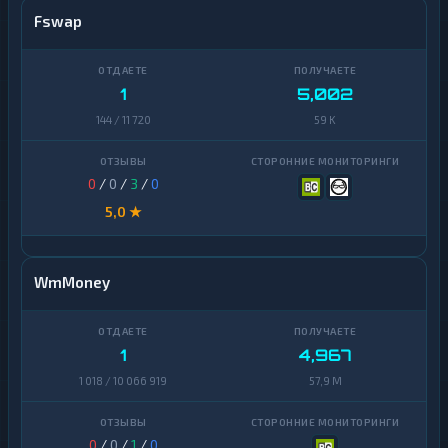
Fswap
1
5,002
144 / 11 720
59 K
0
/
0
/
3
/
0
5,0 ★
WmMoney
1
4,967
1 018 / 10 066 919
57,9 M
0
/
0
/
1
/
0