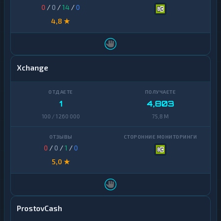
0
/
0
/
14
/
0
4,8 ★
Xchange
1
4,803
100 / 1 260 000
75,8 M
0
/
0
/
1
/
0
5,0 ★
ProstovCash