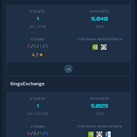
Zcash
1
1
5,040
100 / 21 110
106 K
0
/
1
/
1
/
0
4,7 ★
KingsExchange
1
5,029
103 / 100 000
3,3 M
0
/
0
/
1
/
0