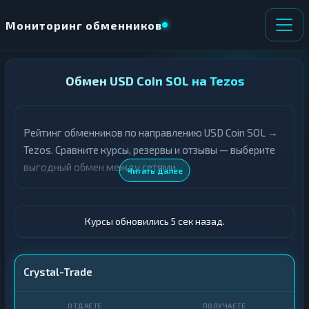
Мониторинг обменников
НАПРАВЛЕНИЕ
Обмен USD Coin SOL на Tezos
×
ОБМЕНА
Рейтинг обменников по направлению USD Coin SOL →
★ ИЗБРАННОЕ
ВСЕ РАЗДЕЛЫ
Tezos. Сравните курсы, резервы и отзывы — выберите
выгодный обмен между сетями.
О
П
Читать далее
Т
О
Д
Л
А
У
Ё
Ч
Курсы обновились 6 сек назад.
Т
А
Е
Е
Т
USDC SOL
Crystal-Trade
Е
XTZ