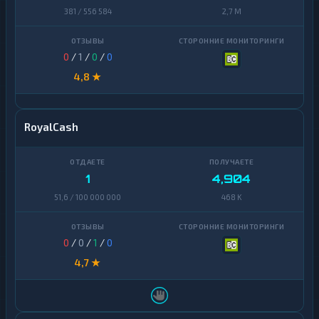
381 / 556 584
2,7 M
0
/
1
/
0
/
0
4,8 ★
RoyalCash
1
4,904
51,6 / 100 000 000
468 K
0
/
0
/
1
/
0
4,7 ★