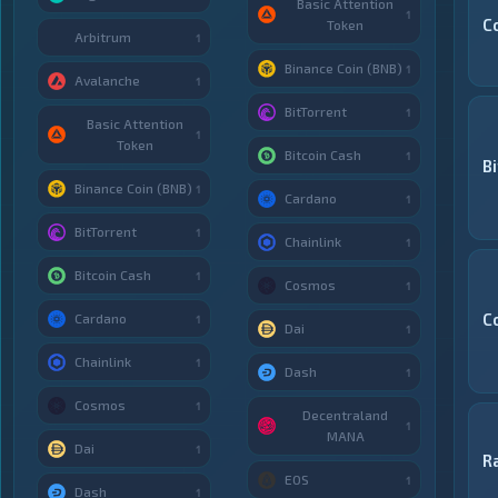
Basic Attention
1
C
Token
Arbitrum
1
Binance Coin (BNB)
1
Avalanche
1
BitTorrent
1
Basic Attention
1
Token
Bitcoin Cash
1
B
Binance Coin (BNB)
1
Cardano
1
BitTorrent
1
Chainlink
1
Bitcoin Cash
1
Cosmos
1
C
Cardano
1
Dai
1
Chainlink
1
Dash
1
Cosmos
1
Decentraland
1
MANA
Dai
1
R
EOS
1
Dash
1