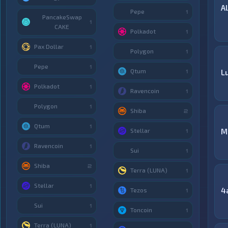
A
Pepe
1
PancakeSwap
1
CAKE
Polkadot
1
Pax Dollar
1
Polygon
1
Pepe
1
Qtum
Lu
1
Polkadot
1
Ravencoin
1
Polygon
1
Shiba
2
Qtum
1
Stellar
M
1
Ravencoin
1
Sui
1
Shiba
2
Terra (LUNA)
1
Stellar
1
4
Tezos
1
Sui
1
Toncoin
1
Terra (LUNA)
1