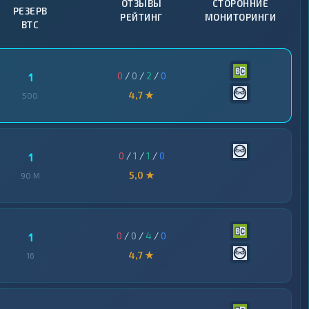
ОТЗЫВЫ
СТОРОННИЕ
РЕЗЕРВ
РЕЙТИНГ
МОНИТОРИНГИ
BTC
0
/
0
/
2
/
0
1
4,7 ★
500
0
/
1
/
1
/
0
1
5,0 ★
90 M
0
/
0
/
4
/
0
1
4,7 ★
16