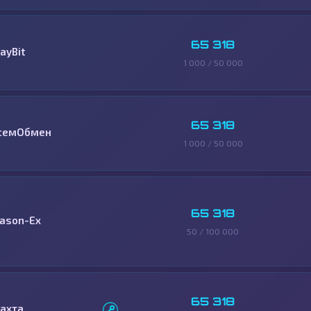
65 318
ayBit
1 000 / 50 000
65 318
семОбмен
1 000 / 50 000
65 318
ason-Ex
50 / 100 000
65 318
ахта