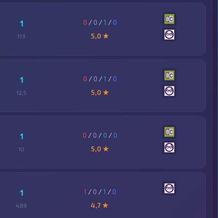
0
/
0
/
1
/
0
1
5,0 ★
113
0
/
0
/
1
/
0
1
5,0 ★
12,5
0
/
0
/
0
/
0
1
5,0 ★
10
1
/
0
/
1
/
0
1
4,7 ★
489