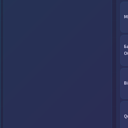
M
Б
О
Bi
Q