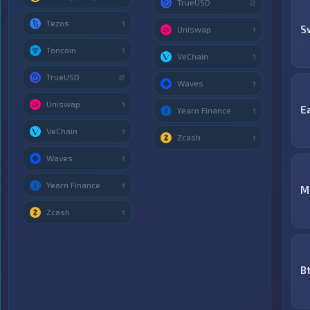
TrueUSD
2
Tezos
1
S
Uniswap
1
Toncoin
1
VeChain
1
TrueUSD
2
Waves
1
Uniswap
1
E
Yearn Finance
1
VeChain
1
Zcash
1
Waves
1
Yearn Finance
1
M
Zcash
1
B