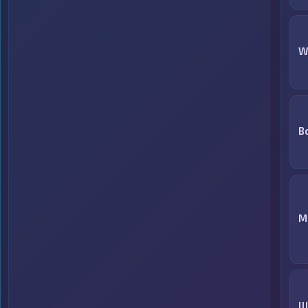
W
В
M
Ш