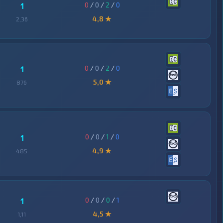
0
/
0
/
2
/
0
1
4,8 ★
2,36
0
/
0
/
2
/
0
1
5,0 ★
876
0
/
0
/
1
/
0
1
4,9 ★
485
0
/
0
/
0
/
1
1
4,5 ★
1,11