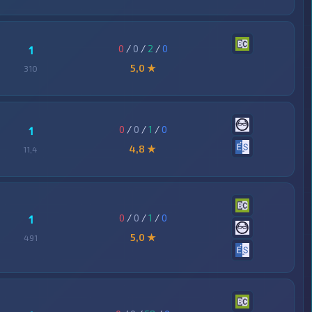
0
/
0
/
2
/
0
1
5,0 ★
310
0
/
0
/
1
/
0
1
4,8 ★
11,4
0
/
0
/
1
/
0
1
5,0 ★
491