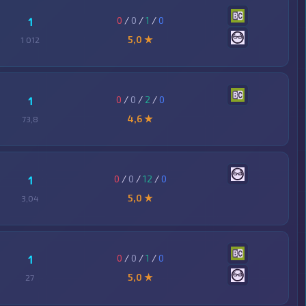
0
/
0
/
1
/
0
1
5,0 ★
1 012
0
/
0
/
2
/
0
1
4,6 ★
73,8
0
/
0
/
12
/
0
1
5,0 ★
3,04
0
/
0
/
1
/
0
1
5,0 ★
27