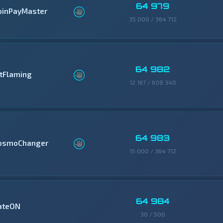
64 979
oinPayMaster
35 000 / 364 712
64 982
itFlaming
12 167 / 608 340
64 983
osmoChanger
15 000 / 364 712
64 984
ateON
30 / 500