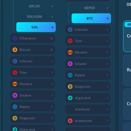
О
ERC20
★
BEP20
★
POLYGON
★
BTC
★
SOL
★
Litecoin
1
C
Ethereum
3
Tron
1
Bitcoin
2
Monero
1
Litecoin
1
Solana
1
R
Tron
1
Ripple
1
Monero
1
Dogecoin
1
Solana
1
Algorand
1
C
Ripple
1
Arbitrum
1
Dogecoin
1
Avalanche
1
Algorand
1