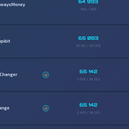
64 993
lwaysMoney
100 / 300
65 083
pibit
10 161 / 127 015
65 142
Changer
1 209 / 36 263
65 142
ange
2 419 / 36 291