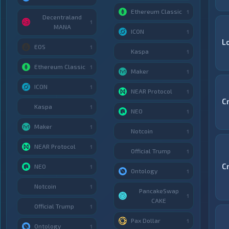
Ethereum Classic
1
Decentraland
1
MANA
ICON
1
L
EOS
1
Kaspa
1
Ethereum Classic
1
Maker
1
ICON
1
NEAR Protocol
1
C
Kaspa
1
NEO
1
Maker
1
Notcoin
1
NEAR Protocol
1
Official Trump
1
C
NEO
1
Ontology
1
Notcoin
1
PancakeSwap
1
CAKE
Official Trump
1
Pax Dollar
1
Ontology
1