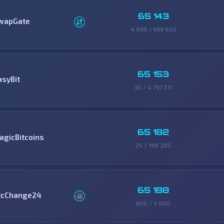
65 143
wapGate
4 998 / 999 600
65 153
asyBit
30 / 4 797 511
65 182
agicBitcoins
25 / 198 285
65 188
tcChange24
600 / 3 000