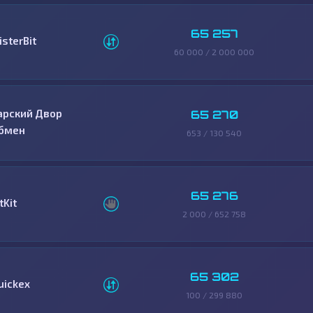
65 257
isterBit
60 000 / 2 000 000
арский Двор
65 270
бмен
653 / 130 540
65 276
tKit
2 000 / 652 758
65 302
uickex
100 / 299 880