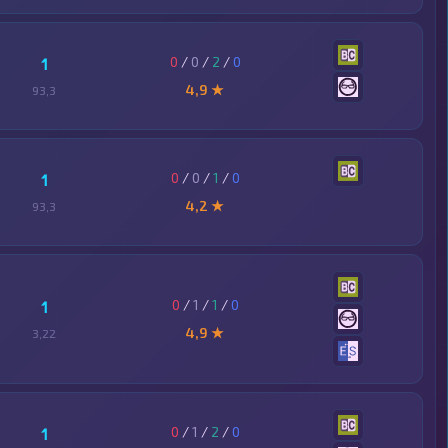
0
/
0
/
2
/
0
1
4,9 ★
93,3
0
/
0
/
1
/
0
1
4,2 ★
93,3
0
/
1
/
1
/
0
1
4,9 ★
3,22
0
/
1
/
2
/
0
1