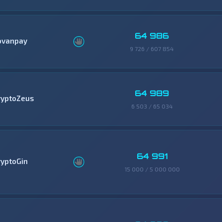
64 986
ovanpay
9 726 / 607 854
64 989
ryptoZeus
6 503 / 65 034
64 991
ryptoGin
15 000 / 5 000 000