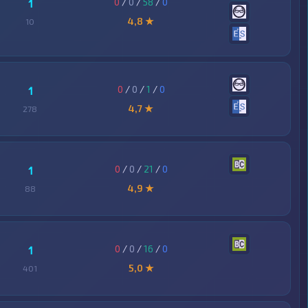
0
/
0
/
58
/
0
1
4,8 ★
10
0
/
0
/
1
/
0
1
4,7 ★
278
0
/
0
/
21
/
0
1
4,9 ★
88
0
/
0
/
16
/
0
1
5,0 ★
401