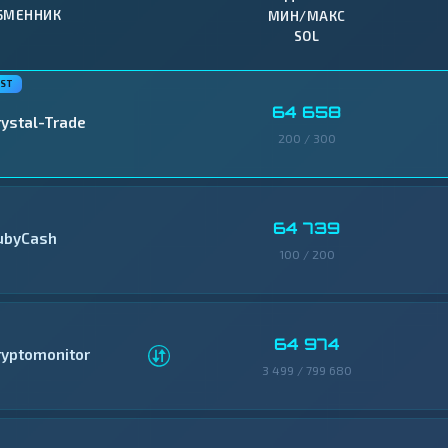
БМЕННИК
МИН/МАКС
SOL
64 658
rystal-Trade
200 / 300
64 739
ubyCash
100 / 200
64 974
ryptomonitor
3 499 / 799 680