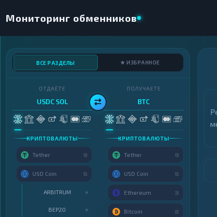
Мониторинг обменников
★ ИЗБРАННОЕ
ВСЕ РАЗДЕЛЫ
ОТДАЁТЕ
ПОЛУЧАЕТЕ
USDC SOL
BTC
Р
м
КРИПТОВАЛЮТЫ
КРИПТОВАЛЮТЫ
Tether
Tether
9
9
USD Coin
USD Coin
5
5
ARBITRUM
★
Ethereum
3
BEP20
★
Bitcoin
2