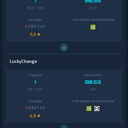
1
80,55
66,9 / 1 216
2,5 M
0
/
0
/
2
/
0
5,0 ★
LuckyChange
1
80,53
124 / 3 725
6 M
0
/
0
/
1
/
0
4,8 ★