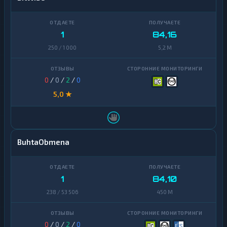
1
84,16
250 / 1 000
5,2 M
0
/
0
/
2
/
0
5,0 ★
BuhtaObmena
1
84,10
238 / 53 506
450 M
0
/
0
/
2
/
0