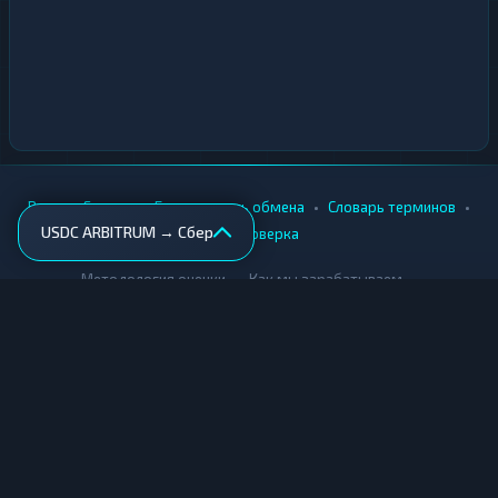
•
•
•
•
Вики
Города
Безопасность обмена
Словарь терминов
USDC ARBITRUM → Сбер
AML-проверка
•
•
Методология оценки
Как мы зарабатываем
Для обменников
Купить крипту
Продать крипту
Купить за рубли