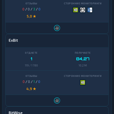
0
/
0
/
3
/
0
5,0 ★
ExBit
1
84,27
119 / 1 780
10,2 M
0
/
0
/
1
/
0
4,9 ★
BitWise