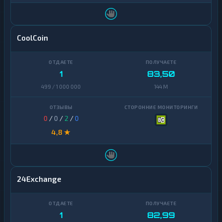
CoolCoin
1
83,50
499 / 1 000 000
144 M
0
/
0
/
2
/
0
4,8 ★
24Exchange
1
82,99