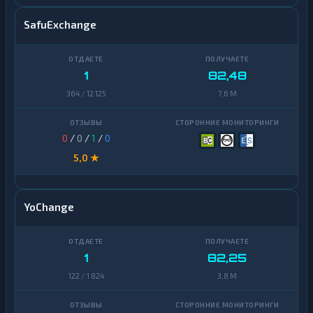
SafuExchange
1
82,48
364 / 12 125
7,6 M
0
/
0
/
1
/
0
5,0 ★
YoChange
1
82,25
122 / 1 824
3,8 M