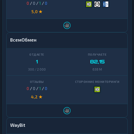
0
/
0
/
1
/
0
5,0 ★
ВсемОбмен
1
82,15
300 / 2 000
638 M
0
/
0
/
1
/
0
4,2 ★
WayBit