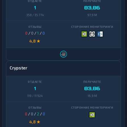
1
83,86
358 / 35 774
97,9 M
0
/
0
/
1
/
0
4,8 ★
Crypster
1
83,86
119 / 11 924
16,9 M
0
/
0
/
2
/
0
4,8 ★