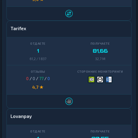
Tarifex
1
81,66
61,2 / 1 837
32,7 M
0
/
0
/
77
/
0
4,7 ★
Lovanpay