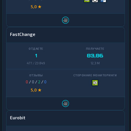
5,0 ★
FastChange
1
83,86
477 / 23 849
12,3 M
0
/
0
/
2
/
0
5,0 ★
Eurobit