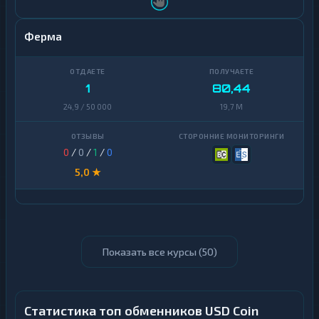
Ферма
1
80,44
24,9 / 50 000
19,7 M
0
/
0
/
1
/
0
5,0 ★
Показать все курсы (
50
)
Статистика топ обменников USD Coin