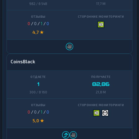
982 / 6 548
17,7 M
0
/
0
/
1
/
0
4,7 ★
CoinsBlack
1
82,86
300 / 8 160
21,8 M
0
/
0
/
1
/
0
5,0 ★