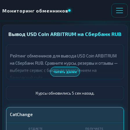
Мониторинг обменников
Вывод USD Coin ARBITRUM на Сбербанк RUB
НАПРАВЛЕНИЕ
×
ОБМЕНА
Рейтинг обменников для вывода USD Coin ARBITRUM
★ ИЗБРАННОЕ
ВСЕ РАЗДЕЛЫ
на Сбербанк RUB. Сравните курсы, резервы и отзывы —
выберите сервис с быстрым зачислением на
О
П
Читать далее
Т
О
банковский счёт.
Д
Л
А
У
Ё
Ч
Курсы обновились 6 сек назад.
Т
А
Е
Е
Т
USDC ARBITRUM
CatChange
Е
Сбер