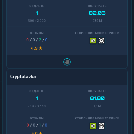
1
82,03
300 / 2 000
636 M
0
/
0
/
2
/
0
4,9 ★
Cryptolavka
1
81,80
73,4 / 3 668
1,5 M
0
/
0
/
1
/
0
5,0 ★