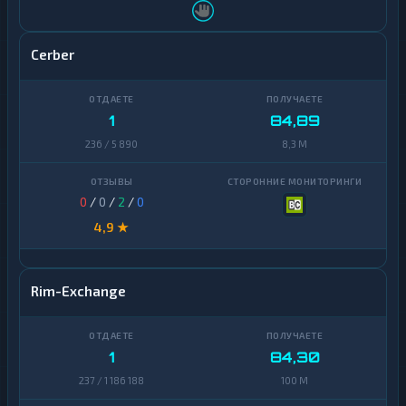
Zcash
1
Cerber
1
84,89
236 / 5 890
8,3 M
0
/
0
/
2
/
0
4,9 ★
Rim-Exchange
1
84,30
237 / 1 186 188
100 M